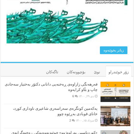
زیاتر بخوێنه‌وه‌
زۆر خوێندراو
نوێ
بۆچوونه‌کان
تاگەکان
فەرهەنگی زاراوەی ڕەخنەیی دانانی دکتۆر بەختیار سەجادی
چاپ و بڵاو کرایەوە
دی ۲۹, ۱۴۰۰
6
یەکەمین کونگرەی سەراسەری شاعیری‌ ناوداری کورد،
خانای قوبادی بەڕێوە چوو
مرداد ۱۵, ۱۴۰۰
2
«کوردناسیی بەراوەژوو» خوێندنەوەیەکی ڕەخنەگرانەی