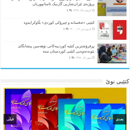
پرۆژەی ئێران‌شاریی گارنیک ئاساتووریان
اسفند ۲۵, ۱۳۹۷
1
کتێبی «ئەفسانە و چیرۆکی کوردی» بڵاوکرایەوە
فروردین ۱۶, ۱۴۰۰
1
پڕفرۆشترین کتێبە کوردییەکانی نۆهەمین پیشانگای
نێونەتەوەیی کتێبی کوردستان سنە
مهر ۱۵, ۱۳۹۸
1
کتێبی نوێ
بعدی
قبلی