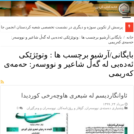
پرسش از تکوین سوژه و دیگری در نشست تخصصی شعبه کردستان انجمن جام
خانه
/
بایگانی/آرشیو برچسب ها : وتوێژێکی ئەدەبی لە گەڵ شاعیر و نووسەر:
حەمەی کەریمی
بایگانی/آرشیو برچسب ها :
وتوێژێکی
ئەدەبی لە گەڵ شاعیر و نووسەر: حەمەی
کەریمی
ئاوانگاردیسم لە شیعری هاوچەرخی کوردیدا
مرداد ۲۴, ۱۳۹۹
پێشنیاری ده‌سته‌ی نووسه‌ران
,
گۆڤار و ڕۆژنامه‌کان
,
نووسه‌ران و وه‌رگێڕان
0