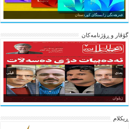
زمان و وێژەی کوردی
فەرهەنگی زانستگای کوردستان
گۆڤار و ڕۆژنامه‌کان
بعدی
قبلی
ئاژانسی هەواڵی مێهر
ژیلوان
ده‌نگی کوردستان
ڕیکلام