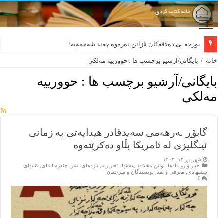
بورجە بێ دەلاقەکان نازانن دەرەوە چەند شەممەیە!
خانه
/
بایگانی/آرشیو برچسب ها : حوورییە مەلکی
بایگانی/آرشیو برچسب ها :
حوورییە
مەلکی
گابۆڕ بەرھەمی سەیدقادر ھیدایەتی بە زمانی
ئینگلیزی لە ئامریکا بڵاو دەکرێتەوە
شهریور ۱۳, ۱۴۰۴
اخبار و رویدادها
,
بولتن مجلات
,
پیشنهاد تحریریه
,
تازەهای نشر
,
چندرسانه‌ای
,
کتابهای
پیشنهادی
,
معرفی و نقد
,
نویسندگان و مترجمان
0