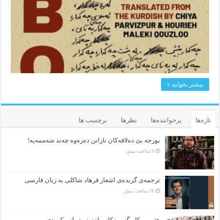
بیشتر بخوانید »
تازه‌ها
پرخواننده‌ها
نظرها
برچسب ها
بورجە بێ دەلاقەکان نازانن دەرەوە چەند شەممەیە!
9 ساعت پیش
ترجمه‌ی گزیده‌‌ی اشعار فرهاد شاکلی به زبان فارسی
16 ساعت پیش
هێمن و كاریگەرییەكانی لەسەر زمانی كوردی