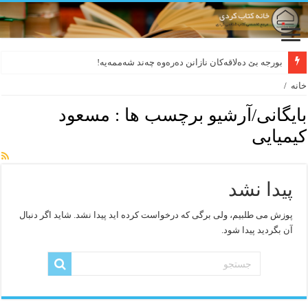
بورجە بێ دەلاقەکان نازانن دەرەوە چەند شەممەیە!
خانه
/
بایگانی/آرشیو برچسب ها :
مسعود
کیمیایی
پیدا نشد
پوزش می طلبیم، ولی برگی که درخواست کرده اید پیدا نشد. شاید اگر دنبال
آن بگردید پیدا شود.