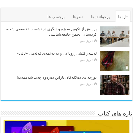
تازه‌ها
پرخواننده‌ها
نظرها
برچسب ها
پرسش از تکوین سوژه و دیگری در نشست تخصصی شعبه
کردستان انجمن جامعه‌شناسی
3 روز پیش
لەسەر کێشی ڕوباعی و به نەغمەی قەڵەمی «ئالی»
4 روز پیش
بورجە بێ دەلاقەکان نازانن دەرەوە چەند شەممەیە!
5 روز پیش
تازه های کتاب