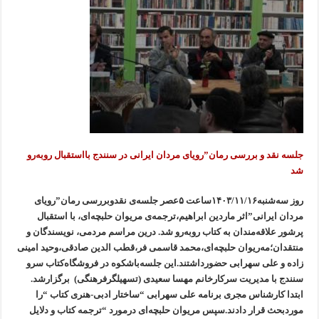
جلسە نقد و بررسی رمان”رویای مردان ایرانی در سنندج بااستقبال روبەرو
شد
روز سەشنبە۱۴۰۳/۱۱/۱۶ساعت ۵عصر جلسەی نقدوبررسی رمان”رویای
مردان ایرانی”اثر ماردین ابراهیم،ترجمەی مریوان حلبچەای، با استقبال
پرشور علاقەمندان بە کتاب روبەرو شد. درین مراسم مردمی، نویسندگان و
منتقدان؛مەریوان حلبچەای،محمد قاسمی فر،قطب الدین صادقی،وحید امینی
زادە و علی سهرابی حضورداشتند.این جلسەباشکوە در فروشگاەکتاب سرو
سنندج با مدیریت سرکارخانم مهسا سعیدی (تسهیلگرفرهنگی) برگزارشد.
ابتدا کارشناس مجری برنامە علی سهرابی “ساختار ادبی-هنری کتاب “را
موردبحث قرار دادند.سپس مریوان حلبچەای درمورد “ترجمە کتاب و دلایل