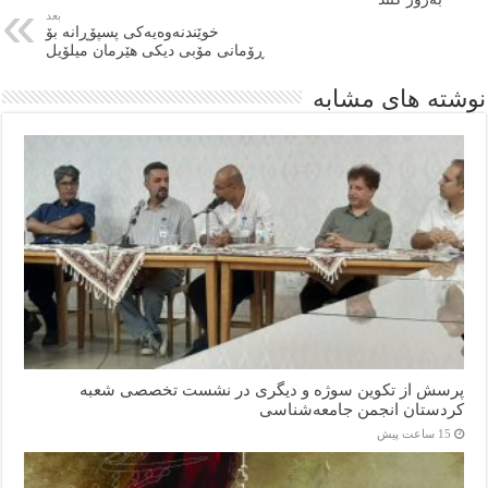
بعد
خوێندنەوەیەکی پسپۆڕانە بۆ
ڕۆمانی مۆبی دیکی هێرمان میلۆیل
نوشته های مشابه
پرسش از تکوین سوژه و دیگری در نشست تخصصی شعبه
کردستان انجمن جامعه‌شناسی
15 ساعت پیش