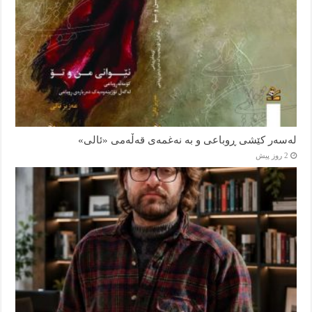
لەسەر کێشی ڕوباعی و به نەغمەی قەڵەمی «ئالی»
2 روز پیش