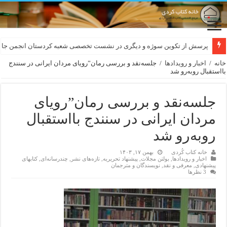
لەسەر کێشی ڕوباعی و به نەغمەی قەڵەمی «ئالی»
پرسش از تکوین سوژه و دیگری در نشست تخصصی شعبه کردستان انجمن جام
خانه
/
اخبار و رویدادها
/
جلسەنقد و بررسی رمان”رویای مردان ایرانی در سنندج
بااستقبال روبەرو شد
جلسەنقد و بررسی رمان”رویای
مردان ایرانی در سنندج بااستقبال
روبەرو شد
خانه کتاب کُردی
بهمن ۱۷, ۱۴۰۳
اخبار و رویدادها
,
بولتن مجلات
,
پیشنهاد تحریریه
,
تازەهای نشر
,
چندرسانه‌ای
,
کتابهای
پیشنهادی
,
معرفی و نقد
,
نویسندگان و مترجمان
3 نظرها