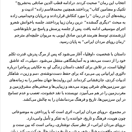
انتخاب این رمان” صحبت کردند. درادامە قطب الدین صادقی بەتشریح”
تکنیک و مضامین کتاب” پرداختند.همچنین محمدقاسم زادە” ادبیت و
ریشەهای آن در رمان ” را مورد کنکاش قراردادند و درپایان وحیدامینی زادە
بە مبحث “دیگری گمشدە” درین رمان زیبا پرداختند. جلسە باخوانش شعرو
اجرای موسیقی ادامە یافت .پس از جلسە پرسش و پاسخ نیز تابلونقاشی
ارزشمندی توسط هنرمند فردین صادق ایوبی بە مریوان حلبچەای مترجم
“رمان رویای مردان ایرانی” بە پایان رسید.
داستان با شخصیت «اوفلیا» آغاز می‌شود که پس از مرگ پدرش، قدرت تکلم
خود را از دست می‌دهد و به آسایشگاهی منتقل می‌شود. «میلی»، که عاشق
اوفلیا است، در تلاش برای کشف داستان زندگی او، به حکایتی پرماجرا درباره
دلاوری ایرانیانی پی می‌برد که برای حفظ دست‌نوشته‌ی «مم و زین»، شاهکار
ادبیات کردی، جان‌فشانی کرده‌اند. این روایت‌ها جهان معاصر را به زمانه‌های
دور سرزمین‌های شرقی پیوند می‌دهد و زیبایی‌ها و سختی‌های مشرق‌زمین و
مغرب‌زمین را در هم می‌آمیزد. نویسنده با نقد خشونت، تعصب و عدم تسامح
در این سرزمین‌ها، تاریخ و فرهنگ مردمانشان را به چالش می‌کشد.
در مجموع، «رویای مردان ایرانی» اثری است که با پرداختن به موضوعاتی
چون هویت، فرهنگ و تاریخ، خواننده را به تفکر و تأمل وامی‌دارد.
«رویای مردان ایرانی» از نظر سبک نوشتاری، رمانی است که بین سنت و
مدرنیته، واقعیت و خیال، شعر و نثر، و تاریخ و زمان حال حرکت می‌کند. زبان