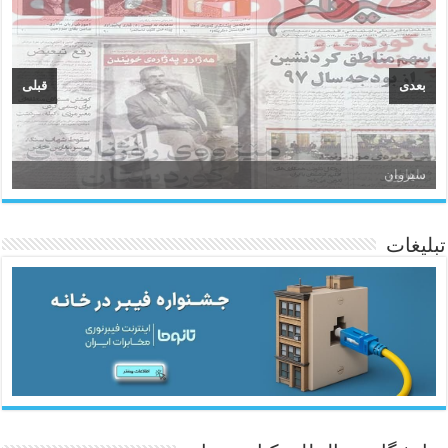
بعدی
قبلی
سیروان
تبلیغات
ئاژانسی هەواڵی مێهر