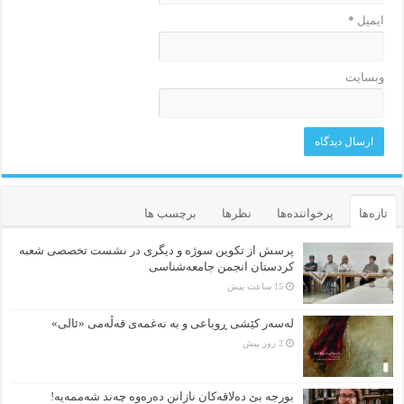
ایمیل
*
وبسایت
تازه‌ها
پرخواننده‌ها
نظرها
برچسب ها
پرسش از تکوین سوژه و دیگری در نشست تخصصی شعبه
کردستان انجمن جامعه‌شناسی
15 ساعت پیش
لەسەر کێشی ڕوباعی و به نەغمەی قەڵەمی «ئالی»
2 روز پیش
بورجە بێ دەلاقەکان نازانن دەرەوە چەند شەممەیە!