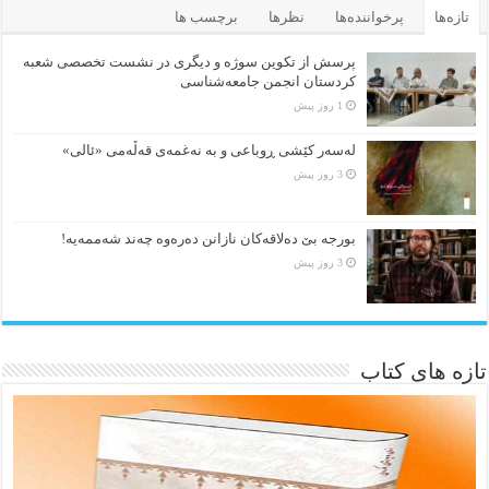
تازه‌ها
پرخواننده‌ها
نظرها
برچسب ها
پرسش از تکوین سوژه و دیگری در نشست تخصصی شعبه
کردستان انجمن جامعه‌شناسی
1 روز پیش
لەسەر کێشی ڕوباعی و به نەغمەی قەڵەمی «ئالی»
3 روز پیش
بورجە بێ دەلاقەکان نازانن دەرەوە چەند شەممەیە!
3 روز پیش
تازه های کتاب