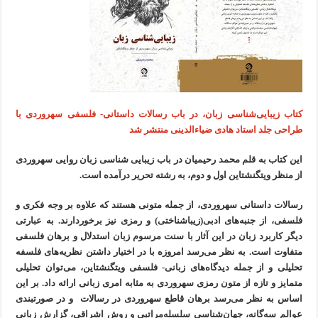
کتاب زیبایی‌شناسی زبان، در باب رسالات داستانی- فلسفی سهروردی با
طراحی جلد استاد هادی ضیاء‌الدینی منتشر شد
این کتاب بە قلم محمد رحیمیان در باب زیبایی شناسی زبان روایی سهروردی
از منظر ویتگنشتاین اول و دوم، بە رشتە تحریر درآمدە است.
رسالات داستانی سهروردی، از جملە متونی هستند کە علاوە بر وجە فکری و
فلسفی، از جنبەهای ادبی(زیباشناختی) و رمزی نیز برخوردارند. بە عبارتی
دیگر کاربرد زبان در این آثار با سنت مرسوم زبان استدلال و برهان فلسفی
متفاوت است. بە نظر می‌رسد امروزە با در اختیار داشتن نظریەهای فلسفە
تحلیلی و از جملە دیدگاەهای زبانی- فلسفی ویتگنشتاین، می‌توان تحلیلی
متمایز و تازە از متون رمزی سهروردی بە مثابە امری زبانی ارائە داد. بر این
اساس بە نظر می‌رسد برهان قاطع سهروردی در رسالات و در صورتبندی
عوالم سەگانە، جهان‌شناسی سلسلەمراتبی و روش اشراقی، گزارش زبانی