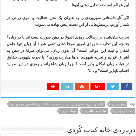
این عوالم است نە تحلیل ذهنی آن‌ها.
اگر آثار داستانی سهروردی را بە عنوان یک متن، فعالیت و امری زبانی در
شمار آوریم، پرسش‌هایی از این دست پیش نهادە می‌شوند:
تجارب بیان‌شدە در رسالات رمزی اصولا در ذهن صورت بستە‌اند یا در زبان؟
چنانچە این تجارب شهودی امری صرفا ذهنی تلقی شوند آیا زبان تنها عامل
انتقال و ثبت این عوالم است؟ آیا بدون زبان، می‌توان صرفا در ذهن بە
اشراق عوالم و تجربە شهودی آن‌ها مبادرت ورزید؟ آیا تجربە شهودی حقایق
در غیاب زبان امکان پذیر است؟ چرا زبان شاعرانە و رمزی در این موارد
اجتناب‌ناپذیر است؟ و …؟
Tags
سهروردی
کتاب زیبایی‌شناسی زبان، در باب رسالات داستانی- فلسفی سهروردی
محمد رحیمیان
هادی ضیاء‌الدینی
ویتگنشتاین
درباره‌ی خانه کتاب کُردی