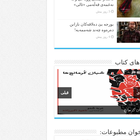
نەغمەی قەڵەمی «ئالی»
3 روز پیش
بورجە بێ دەلاقەکان نازانن
دەرەوە چەند شەممەیە!
4 روز پیش
 های کتاب
ی
قبلی
ن و ادبیات کردی
وان مطبوعات: