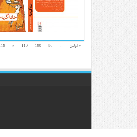
« اولین
...
90
100
110
«
118
کلیه حقوق این وبگاه برای خ