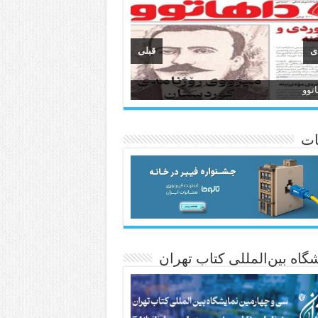
ی
قبلی
وان
انسی هەواڵی مێهر
ات
گاه بین‌المللی کتاب تهران