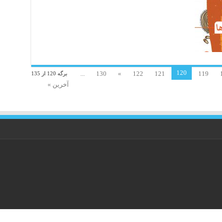
120
...
130
»
122
121
119
برگه 120 از 135
آخرین »
انه کتاب كُردی محفوظ است.