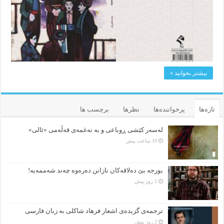
بیشتر بخوانید »
تازه‌ها
پرخواننده‌ها
نظرها
برچسب ها
لەسەر کێشی ڕوباعی و به نەغمەی قەڵەمی «ئالی»
19 ساعت پیش
بورجە بێ دەلاقەکان نازانن دەرەوە چەند شەممەیە!
1 روز پیش
ترجمه‌ی گزیده‌‌ی اشعار فرهاد شاکلی به زبان فارسی
2 روز پیش