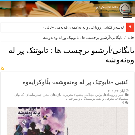
لەسەر کێشی ڕوباعی و به نەغمەی قەڵەمی «ئالی»
خانه
/
بایگانی/آرشیو برچسب ها : تابوتێک پڕ لە وەنەوشە
بایگانی/آرشیو برچسب ها :
تابوتێک پڕ لە
وەنەوشە
کتێبی «تابوتێک پڕ لە وەنەوشە» بڵاوکرایەوە
آبان ۲۲, ۱۴۰۳
اخبار و رویدادها
,
بولتن مجلات
,
پیشنهاد تحریریه
,
تازەهای نشر
,
چندرسانه‌ای
,
کتابهای
پیشنهادی
,
معرفی و نقد
,
نویسندگان و مترجمان
0