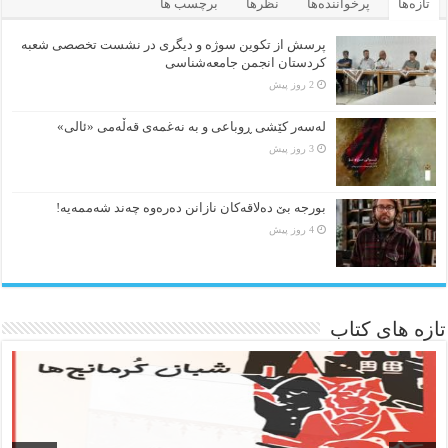
تازه‌ها
پرخواننده‌ها
نظرها
برچسب ها
پرسش از تکوین سوژه و دیگری در نشست تخصصی شعبه
کردستان انجمن جامعه‌شناسی
2 روز پیش
لەسەر کێشی ڕوباعی و به نەغمەی قەڵەمی «ئالی»
3 روز پیش
بورجە بێ دەلاقەکان نازانن دەرەوە چەند شەممەیە!
4 روز پیش
تازه های کتاب