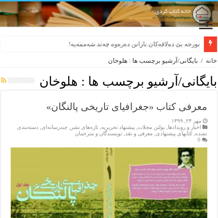
بورجە بێ دەلاقەکان نازانن دەرەوە چەند شەممەیە!
خانه
/
بایگانی/آرشیو برچسب ها : هلوخان
بایگانی/آرشیو برچسب ها :
هلوخان
معرفی کتاب «جغرافیای تاریخی پالنگان»
مهر ۲۴, ۱۳۹۹
اخبار و رویدادها
,
بولتن مجلات
,
پیشنهاد تحریریه
,
تازەهای نشر
,
چندرسانه‌ای
,
دسته‌بندی
نشده
,
کتابهای پیشنهادی
,
معرفی و نقد
,
نویسندگان و مترجمان
0