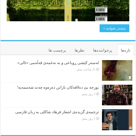
بیشتر بخوانید »
تازه‌ها
پرخواننده‌ها
نظرها
برچسب ها
لەسەر کێشی ڕوباعی و به نەغمەی قەڵەمی «ئالی»
21 ساعت پیش
بورجە بێ دەلاقەکان نازانن دەرەوە چەند شەممەیە!
2 روز پیش
ترجمه‌ی گزیده‌‌ی اشعار فرهاد شاکلی به زبان فارسی
2 روز پیش