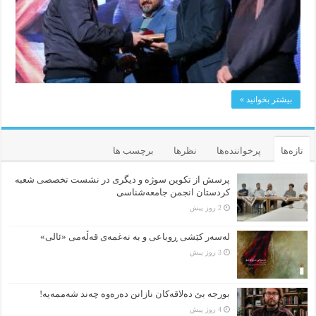
بیشتر بخوانید »
تازه‌ها
پرخواننده‌ها
نظرها
برچسب ها
پرسش از تکوین سوژه و دیگری در نشست تخصصی شعبه
کردستان انجمن جامعه‌شناسی
2 روز پیش
لەسەر کێشی ڕوباعی و به نەغمەی قەڵەمی «ئالی»
3 روز پیش
بورجە بێ دەلاقەکان نازانن دەرەوە چەند شەممەیە!
4 روز پیش