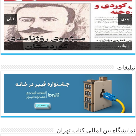
بعدی
قبلی
داهاتوو
سیروان
تبلیغات
ئاژانسی هەواڵی مێهر
نمایشگاه بین‌المللی کتاب تهران