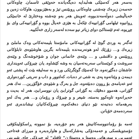
بەسەر هەر كەسێكی هەڵبدایە دەیگەیاندە حەوێقی ئاسمان. چاوەكانی
حەسەن زیرەك چەشنی چاوەكانی ڕوبێنس تیژ و بەهێزبوون، هاوكات زەین و
خەیاڵیشی دەوڵەمەندبووە، ئەویش هەر بەو چەشنە وەختارێ لە خانمێكی
ڕوانیوە ئیلهامی گۆرانییەك تێكەڵ بە هێزی خەیاڵ بووە و گۆرانییەكی وای بۆ
چڕیوە، ئەم ئێستاكێ دوای زیاتر نیو سەدە لەسەر زاری خەڵكییە.
ئەگەر بە وردی گوێ لە گۆرانییەكانی مامۆستا بلیمەتەکانی وەک ماملێ و
زیرەك و… زۆرێك لەو هونەرمەندە بلیمەتانە بگرین هاوشێوەی تابلۆكانی
ڕوبێنس و داڤنشی و … وێنەی خانمانی جوان و شۆخوشەنگ و وێنەی
سروشت و كوێستانی سەربەتەمیان بە وشە كێشاوە. یان چیرۆكی ئەوینداری
عاشقان دەگێڕنەوە. جا كەسێك گوێگرێكی ورد و بە سەلیقە بێت لە پشتی ئەو
دیمەن و وێنانەوە پەی بە شتی تر دەبات. كەلتوور و داب و نەریتی كوردەواری
ئەو عەیامەی بۆ ڕوون دەبێتەوە، جل و بەرگ و شێوەی خۆگۆڕین… نەك هەر
گۆرانی، هەموو دەقێك، بە گۆرانی گوترابێ یان نووسرابێ، هەر لە بەیت و
حەیرانەوە تاوەكوو بەستە، شیعر و و چیرۆك و ڕۆمان و… هەر یەك لەو
بەرهەمانە دەتبەنە نێو دنیای دەقەکەوە، چیرۆكەكانیان نیشاندەری ئەو
سەردەمەی خۆیانن.
ئەمە بۆ رۆماننووسەكانیش هەر بەو جۆرەیە، بۆ نموونە ڕاسكۆلینكۆفی
دۆستویڤسكی و حەمەدۆكی یەشاركەمال و هاوارەبەرە و میرزای فەتاحی
ئەمیریی و سەرهاتی وەستا و وەستاژن” ئافتاو” لە چیرۆكی چای شیرینی