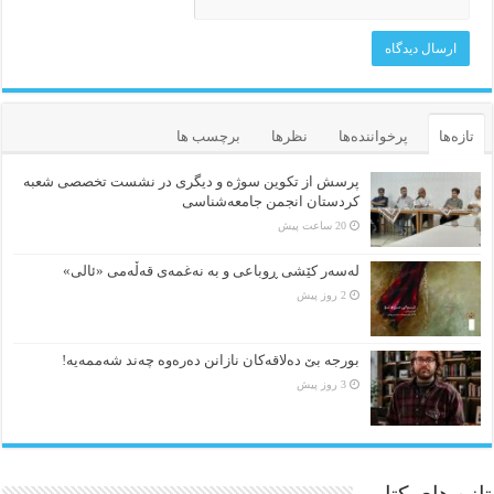
تازه‌ها
پرخواننده‌ها
نظرها
برچسب ها
پرسش از تکوین سوژه و دیگری در نشست تخصصی شعبه
کردستان انجمن جامعه‌شناسی
20 ساعت پیش
لەسەر کێشی ڕوباعی و به نەغمەی قەڵەمی «ئالی»
2 روز پیش
بورجە بێ دەلاقەکان نازانن دەرەوە چەند شەممەیە!
3 روز پیش