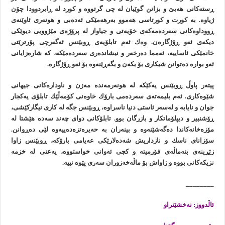
ڕستەكانی هەبێ و بزانن گوێیان لە چی گرتووە و كورد لە ڕابردوودا چۆن
ژیاوە. بە كورت و كورتاسی هەموو بەرهەمێكی ئەدەبی و هونەری ئاوێنەی
ڕووداوەكانی سەردەمەكەی خۆیەتی و جیاواز لە پرۆژەی مێژوویی دیوێكی
دیكەی ئەو ڕۆژگارەن. وەك ئەم تابلۆیەی ڕوبێنس ئەگەرچی پۆرترێتی
خانمێكی ئاساییە، ئەمما دەرخەر و نیشاندەری سەردەمێكە، كە شارەزایانی
ئەو بوارە دەتوانن شیكاری بۆ بكەن و بگەڕێنەوە بۆ ئەو ڕۆژگارە.
پیتەر پاوڵ ڕوبێنس یەكێكە لە هونەرمەندە مەزن و ناودارەكانی جیهانی
شێوەكاری. ئەم بلیمەتەی سەردەمی بارۆك خاوەنی كۆمەڵێك تابلۆی یەكجار
جوان و نایابە و لەسەر ئاستی دنیا ناسراوە، ڕوبێنس جگە لە كاری نیگاركێشی،
ڕۆشنبیر و دیپلۆماتكار و بازرگان بوو. تابلۆكانی دوای چەند سەدە هێشتا لە
مۆزەخانەكاندا دەگەشێنەوە و بینەران بە حەیرەتزەدەییەوە لێی دەڕوانن.
سۆزانای ناسك و نازداریش شەدەلارێكی عەیامی بارۆكە، ڕوبێنس زاوا
زێڕینەی بنەماڵەی فۆرمیتە و كچی ئەوانی خواستووە، یەعنی لە خزمە
نزیكەكانی بووە و زاواش بۆ ماڵەخەزوران سەری پێوە نییە.
________
ئاڵدووز: نەخشێنراو