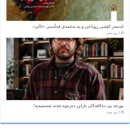
لەسەر کێشی ڕوباعی و به نەغمەی قەڵەمی «ئالی»
2 روز پیش
بورجە بێ دەلاقەکان نازانن دەرەوە چەند شەممەیە!
3 روز پیش