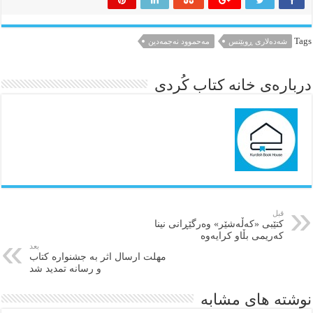
Tags
شەدەلاری ڕوبێنس
مەحموود نەجمەدین
درباره‌ی خانه کتاب کُردی
قبل
کتێبی «کەڵەشێر» وەرگێڕانی نینا
کەریمی بڵاو کرایەوە
بعد
مهلت ارسال اثر به جشنواره کتاب
و رسانه تمدید شد
نوشته های مشابه