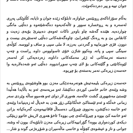
جوان نییە و پیر دەردەكەوێت.
بەڵام سۆزاناكەی ڕوبێنس جیاوازە، تابلۆكە زێدە جوان و نایابە، كڵاوێكی پەڕی
لەسەرە و بە ڕوخسارە سوور و ئاڵەكەیەوە دەگەشێتەوە و دەڵێی مانگی
چواردەیە. هێندە گەشە چاو باوەڕ ناكات ئەوەی دەبینرێ بۆیەی زەیت و
كانڤاس بێ و بە ڕەنگ كێشرابێ. چاوەگەشەكانی دەڵێی ئەستێرەی بیست و
دوون. قژی خورماییە و گەردنی بەرزە، لا ملی سپی و ساف و لووسە. کۆڵەی
سینگی سپی و پانە. وەكوو شاژن خۆی تاسولووس داوە. ڕاست و چەپ
دەستە نەرمەكانی لە ژێر مەمكەكانی داناوە، زەردەیەكی كز لەسەر
لێوەكانێتی و گلێنەكانی بۆ لای چەپ سوڕاندووە. دەڵێی ئەو شەدەلارەیە وا
حەسەن زیرەكی نەمر بەستەی بۆ چڕیوە.
حەسەن زیرەكی بلیمەتیش هونەرمەندێكی مەزن بوو هاوشێوەی ڕوبێنس بە
وشە وێنەی خانم خاسی كوردی دەكێشا، ئەو مریەمەی ئەو بە باڵایدا هەڵیدا
ئێستێ مەشهوری گشت عالەمە. هەوری لار دوای ئەو هەموو ساڵە وێردی سەر
زمانی خەڵکە و ئەم ئێستاکێ خەڵکانێکی زۆر هەن بە خەیاڵ لە زەینیاندا وێنەی
ئەو خانمە دەکێشن، بەدووی چیرۆکی دەسماڵ قاقانییەوەن، گەرەکیانە بزانن
ئەو خانمە کێ بووە و چیرۆکەکەی چی بووە؟ ئاخۆ هەوری لاریش خاتوو زینێکی
دیکەی کوردەواری بووە؟ گۆرانییەكانی زیرەکی مەزن تابلۆیەك بوون لە وشە،
جوانی و ناز و عیشوەی كچۆڵە و خانمی ماڵەمیران و شۆڕەژنی گوند و شار…