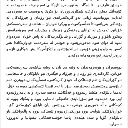
حوسێن عارف و… تا دەگات بە نووسەرە تازەکانی ئەم چەرخە. هەموو ئەمانە
كۆمەڵێك دەقن دەكرێت شیكاری وردیان بۆ بكرێ پەیوەست بە سەردەمی
لەدایك بوونیانەوە. ژیانی ئەو کارەکتەرانەی نێو ڕۆمان و چیرۆکەکان لە
پۆشاکی بەریانەوە تا هەڵسوکەوت و بیرکردنەوەیان… شاشەی سەردەمەکەی
خۆیانن. ئەمەش لە توانای ڕەخنەگری زیرەك و بوێردایە ئەم بەرهەمانەش
وەكوو تابلۆ و و موزیك و گۆرانی و شانۆگەرییەكان لە پاش خۆیان بەردەوام
نەوە لە دوای نەوە دەخوێنرێنەوە و خوێنەر لە سەردەمە جیاوازەكاندا هەر
كەس بە چاو و زینی خۆیەوە دەیانخوێنێتەوە و لێكۆڵەرەكانیش شیكاری تازە و
تازەتر لەسەر ئەو بەرهەمانە دەكەن.
نووسەران و هونەرمەندان بە وێنە بێ یان بە وشە شاشەی سەردەمەكەی
خۆیانن. كارەكتەری نێو رۆمان و چیرۆك و فیگەری نێو تابلۆكان و خانمخاسی
ناو گۆرانییەكان ئەم ئێستاكێ لە خودی كارەكتەرە ئەسڵییەكە زیندووترن. ئەم
تابلۆیەی ڕوبێنسیش بەوجۆرەیە. سۆزانا ئەم ئێستا ئێسكیشی بووە بە خۆڵ،
ئەمما تابلۆكەی هێشتا زیندووە و خەڵكانێك دەچنە سەیری و بە تامەزرۆییەوە
لێی ورد دەبنەوە. ئەو سۆزانایەی خانمێكی ئاسایی بووە و یەكێك بووە لە
كچەكانی ماڵە خەوزوری هونەرمەند ڕوبێنس. یان تابلۆی كوێرەكەی گۆیا،
خوازەڵۆکێکی بێوڵەت بووە موزیكی ژەنیوە و ئێستاكێ بووە بە پاڵەوانێكی ناو
تابلۆكەی گۆیا و سەد هێندەی پاشا خۆشبەختەكانی ئیسپانیا و ئەورووپا
ناسراوە.