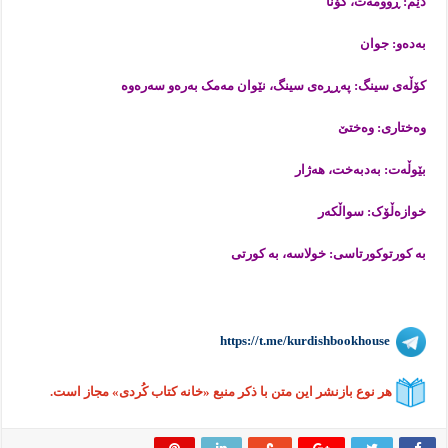
دێم: ڕوومەت، گۆنا
بەدەو: جوان
کۆڵەی سینگ: پەڕڕەی سینگ، نێوان مەمک بەرەو سەرەوە
وەختاری: وەختێ
بێوڵەت: بەدبەخت، هەژار
خوازەڵۆک: سواڵکەر
بە کورتوکورتاسی: خولاسە، بە کورتی
https://t.me/kurdishbookhouse
هر نوع بازنشر این متن با ذکر منبع «خانه کتاب کُردی» مجاز است.