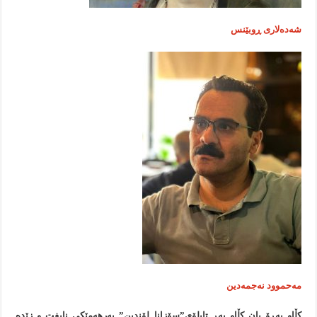
شەدەلاری ڕوبێنس
مەحموود نەجمەدین
كڵاو پەڕۆ یان كڵاو پەڕ تابلۆی”سۆزانا لۆندین” بەرهەمێكی نایفت و زێدە