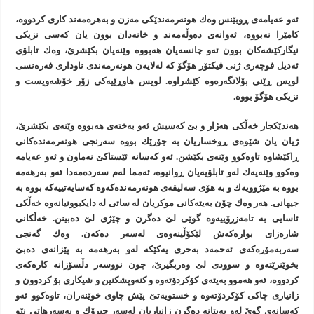
ئەو عەیامەی ڕوبێنس وەك هونەرمەندێكی مەزن و بەهرەمەند كاری كردووە،
كامێرا نەبووە، ئەوانەی دەوڵەمەند و خانەدان بوون یان كەسی نزیكی
نیگاركێشەكان بوون ئەو چانسەیان هەبووە وێنەیان بكێشرێ، وەك تابلۆی
ئەدیل فوچەری ژنی فیكتۆر هۆگۆ كە لەلایەن هونەرمەندی ناوداری فەرەنسی
لویس ڕێنی بۆلانگەرەوە كێشراوە. لویس هاوڕێیەكی زۆر خۆشەویست و
نزیكی هۆگۆ بووە.
هەندێكجار خەڵكی هەژار و بێ كەسیش ئەو بەختەی هەبووە وێنەی بكێشرێ،
ژیان یان شێوەی ڕوخساریان بە جۆرێك بووە سەرنجی هونەرمەندەكانی
ڕاكێشاوە تاوەكوو وێنەی بكێشن. ئەو كەسانە ئێستاكێ نەماون و ئەو عەیامە
وەكوو وێنەیەك لەو تابلۆیەیان ڕوانیوە، ئەمما لەم سەردەمەدا ئەو بەرهەمە
بووە بە مێژوویەك و بە هۆی سەلیقەی هونەرمەندەكەوە كەسایەتییەكە بووە بە
جیهانی. هەر وەك چۆن بەیتەكانی موكریان لە ساتی لە دایكبوونیانەوە خەڵكی
ئاسایی بە تامەزرۆییەوە گوێی لێ دەگرن و چێژی لێ دەبینن. خەڵكانی
شارەزای بوارەكەش لێكۆڵینەوەی لەسەر دەكەن. وەك گەنجی
سەربەمۆرەكەی ئەحمەد بەحری یەكێكە لەو بەرهەمە بە پێزانەی دەبێ
بخوێنرێتەوە و سوودی لێ وەربگیرێ، چون نووسەر دڵسۆزانە كارەكەی
كردووە، ئەو هەموو بەیتەی كۆكردۆتەوە و كنەوپشكنین و شیكاری بۆ كردوون و
زانیاری چاكی كۆكردۆتەوە و خستویەتێ پێش چاوی خوێنەران، تاوەكوو ئەو
كەسانەی گوێ لەو بەیتانە دەگرن زانیاریان لەسەر چیرۆك و بەسەرهاتی نێو