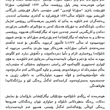
جوانی هونەرمەند پیتەر پاول ڕوبێنسە، ساڵی ۱۶۲۲ كێشاوێتی، سۆزانا
فۆرمێنت یانژی “سۆزانا لۆندین” كچی سێیەمی دانیال فۆرمێنتی بازرگانی
ئاوریشم بووە. تابلۆکە ساڵی۱۸۷۱ فرۆشراوە بە گەلەری نیشتمانی لەندەن.
ڕەخنەگران ئەم تابلۆیە بە یەكێ لە باشترین بەرهەمەكانی ڕوبێنس ئەژمار
دەكەن. ناوبانگەكەی بە جۆرێكە هەندێك كەس بە مۆنالیزای داڤنشی بەراوردی
دەكەن و كاریگەریی لەسەر چەندین نەوە لە نیگاركێشەكان هەبووە. ڕوبێنسی
مەعلان و بە سەلیقە لە نیگاركێشاندا ئەم پۆرترێتەی سۆزانای بە بۆنەی شووی
دووەمییەوە لە ساڵی ۱۶۲۲دا ئاڵدووز کردووە، بەڵگەش بۆ ئەمە ئەڵقەی
سەرپەنجەی ناسكی سۆزانایە، هەرزەكار بووە مێردی یەكەمی مردووە. لە
تابلۆكەدا ڕوخساری ئارام و دڵنیا دەردەكەوێت و دڵخۆش دیارە. ئەو كڵاوەی
بووە بە سایە بۆ دێم و تەوێڵی تایبەتمەندییەكی بەرچاوی ئەم تابلۆیەیە. بە هۆی
لێواری ئەستووری كڵاوەكەوە لای ڕاستی دەموچاوی بەشێكی لە سێبەردایە.
بەڵام سێبەرەكە لە درەوشانەوەی پێستی و چاوە گەورەكانی كەم نەكردۆتەوە.
جلە خۆڵەمێشییەكەی و قۆڵە سوورە جیاوازەكانی بە دانتێلی زێڕین بە
جەستەیەوە بەستراوەتەوە. كراسەكەی لەگەڵ ڕەنگی لێو و برژانگەكانیدا
هاوئاهەنگن.
هونەرمەند لە ڕێگەی تابلۆكەوە مۆدێلێكی نیگاركێشانی بارۆكمان بۆ نمایش
دەكات. ڕەنگە بەهێزەكانی تابلۆکە و جیاوازی نێوان ڕەنگەكان، هەروەها
ڕەنگی کوتاڵی پۆشاکەکەی لەگەڵ پێستی، هەموو ئەم تایبەتمەندیانە