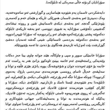
سۆزانایان كردۆتە خاڵی سەرەكی لە تابلۆكەدا.
دابەشكردنی ئاسمان بەم شێوەیە هێماسازیی و گوزارشتی ئەو ساتەوەختەیە،
وەک دەبینرێ ئەو بەشەی ئاسمان هەورێكی تاریكە و هێمای خەم و کەسەری
بێوەژنێكی گەنجە. ئەو بەشەی دیكەی ئاسمانیش شین و ڕوونە نیشانەی
گەشبینی دڵخۆشی سۆزانایە بە شووی دووەمی. ئەو بەشە تاریكەی تابلۆكە
دەكەوێتە پشتی پۆرترێتەكەوە هێمای ئەو ڕابردووەیە كە سۆزانا تێیپەڕاندووە،
ئەو بەشەی دەكەوێتە بەردەمی ئاسمانێكی شینی گەشە ئەمەیان دەشێ
گوزارشت بێت لەو ژیانە تازەیەی هەنگاوی بۆ دەنێ. جا ئەمە بۆچوونێکە.
سۆزانا خانمێكی سوور و سپی و چاوكاڵە، هێند جوانە چاوی بینا حەز دەكات
وێنەیەكی ڕاستەقینەی ئەم خانمە ببینێ تاوەكوو بزانێ هەر بە ڕاست ئەم
خانمە بۆ خۆی ئەوەندە جوان و شۆخوشەنگ بووە، یانژی هێزی فڵچە و توانا و
سەلیقەی خەیاڵ ئاسای ڕوبنسی هونەرمەندی سەردەمی بارۆك بەدەوی
كردووە؟! چونکە سۆزانا جگە لەم پۆرترێتە، تابلۆیەكی دیكەی بۆ كێشراوە، لەو
تابلۆیەدا بەم شێوەیەی ئێستا ناسك و نازدارنییە. تابلۆكەی دیكە، سۆزانا و
كلارای كچێتی، هونەرمەند ئەنتۆن ڤاندیك ئەو پۆرترێتەی دروستكردووە.
ئەگەرچی لە ڕووی هونەرییەوە ئاستی تابلۆكە یەكجار بەرزە، ئەنتۆن ڤاندیك،
یەكێكە لە هونەرمەندە بە توانا و بەسەلیقەكانی جیهانی شێوەكاری و
كاریگەریی ڕوبێنسی لەسەربووە. لە دروستکردنی ئەم پۆرترێتەدا تەواوی توانا
هونەرییەكانی خۆی گەیاندووە. بەڵام شێوەی سۆزانا لەوێدا ئەوەندە ناسك و