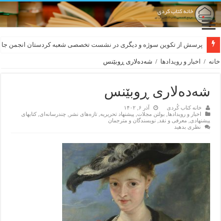
لەسەر کێشی ڕوباعی و به نەغمەی قەڵەمی «ئالی»
خانه
/
اخبار و رویدادها
/
شەدەلاری ڕوبێنس
شەدەلاری ڕوبێنس
خانه کتاب کُردی
آذر ۶, ۱۴۰۲
اخبار و رویدادها
,
بولتن مجلات
,
پیشنهاد تحریریه
,
تازەهای نشر
,
چندرسانه‌ای
,
کتابهای
پیشنهادی
,
معرفی و نقد
,
نویسندگان و مترجمان
نظری بدهید