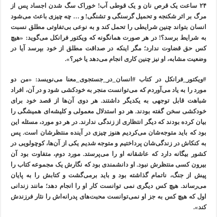
۲۴ ساعت یک قرص نان و یک قوطی آب! خوراک سگ شدن اجساد پس از
مرگ بر اثر شکنجه و تحمیل گرسنگی و تشنگی! و … چه چیزی باعث می‌شود
انسان بتواند چنین شرایطی را تحمل کند و به نوعی بی‌تفاوتی مطلق نسبت
به شرایط برسد؟! در هر صورت همانگونه که ویکتور فرانکل می‌گوید: «هیچ
کس حق قضاوت ندارد؛ مگر اینکه در صداقت مطلق از خود بپرسد آیا در
وضعیت مشابه، او نیز چنین کاری انجام می‌دهد یا خیر؟».
#ویکتور_فرانکل در کتاب #انسان_در_جستجوی_معنا می‌نویسد: «من دو
مورد را به یاد می‌آوردم که می‌توانست منجر به خودکشی شود و در آن، افراد
شباهت قابل توجهی به یکدیگر داشتند. هر دوی آن‌ها از قصد خود برای
خودکشی سخن گفته بودند. هر دو استدلال معمولی و کلیشه‌ای همیشگی را
بیان کرده بودند که دیگر انتظاری از زندگی ندارند. در هر دو مورد، مسئله این
بود که باید متوجه‌شان می‌کردیم هنوز چیزی در آینده منتظرشان است. پس
به کنکاش در زندگی‌شان پرداختیم و متوجه شدیم یکی از آن‌ها، کوچولویی در
کشور بیگانه دارد که عاشقانه او را می‌پرستد. مورد دوم، متفاوت بود آن
بیرون کسی منتظرش نبود. او دانشمندی بود که نگارش یک مجموعه کتاب را
پیش از جنگ، ناتمام گذاشته بود و باید برمی‌گشت و کتابش را به پایان
می‌رساند. هیچ کس دیگری نمی توانست کار او را انجام دهد؛ مانند زندانی
اول که هیچ کس به جز او نمی‌توانست محبت‌های پدرانه‌اش را نثار فرزندش
کند».