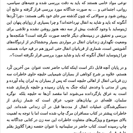
نوعی مواد خامی هستند که باید به دقت بررسی شده و جنبه‌های سیاسی،
روانی، اجتماعی و … به صورت جداگانه مورد بررسی قرار گرفته و نتایج آن
روشن شود. و سوالاتی که چون گذشته سر جای خود باقی هستند: «چرا کٌردها
آنگونه که باید و شاید به انفال نپرداخته‌اند؟ و چرا بسیاری از زوایای پنهان این
ژینوساید با وجود گذشت بیش از سه دهه هنوز روشن نشده و تلاشی برای
بررسی و تحقیق در زمینه‌های دیگر فاجعه صورت نگرفته است؟ شکنجه‌ها و
وضعیت نگهداری زندانیان انفال در مواردی بسیار وحشتناک‌تر از اردوگاه‌های
آشویتس است، شماری از قربانیان انفال حتی امروز هم در قید حیات هستند،
چرا ژینوساید انفال آنگونه که باید و شاید مورد بررسی قرار نگرفته است؟».
و در پایان آنچه قابل ذکر است اینکه کتاب حاضر تحت عنوان من آخرین کٌرد
هستم، علاوه بر شرح کوتاهی از بمباران شیمیایی حلبچه حاوی خاطرات سه
زن قربانی انفال از اهالی حلبچه است که پس از بمباران به ایران پناه آورده و
پس از مدتی با وعده‌ی اینکه جنگ به پایان رسیده و حلبچه بازسازی شده
است به عراق بازگردانده می‌شوند اما مقصد آن‌ها نه حلبچه بلکه نوگره
سلمان، قلعه‌ای در بیابان‌های جنوب عراق است که شمار زیادی از
دستگیرشدگان عملیات انفال از مدت‌ها قبل در آن زندانی شده‌اند. این
خاطرات پیشتر در کتاب مسافران مرگ چاپ شده است اما با توجه به اهمیت
بالای موضوع و ویژگی‌های متفاوت خاطرات این سه زن در کتابی جداگانه به
چاپ رسیده است. کتاب حاضر در سلیمانیه با عنوان حفصه زهرا گلاویژ بقلم
عارف قربانی به چاپ رسیده است.