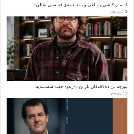
لەسەر کێشی ڕوباعی و به نەغمەی قەڵەمی «ئالی»
1 روز پیش
بورجە بێ دەلاقەکان نازانن دەرەوە چەند شەممەیە!
2 روز پیش