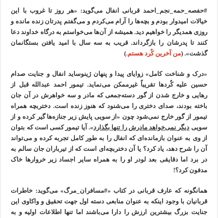
#حفصه_حمه_نجم_احمد قربانی انفال می‌گوید: «هر روز تا غروب با این
خیالات امیدوار بودم و بچه‌ها را آرام می‌کردم و می‌گفتم پدرتان زنده مانده و
روزی همدیگر را خواهیم دید. همیشه از آن‌ها می‌خواستم به درگاه خداوند دعا
کنند تا پدرشان را بازگرداند. قریب به سه سال با امید یافتن بستگانمان
گذشت». (
من آخرین کٌرد هستم.
)
«درک و شناخت کامل» زوایای پیدا و پنهان ژینوساید انفال و جنایت صدام
حسین علیه کٌردها تقریباً غیرممکن می‌نماید. تیمور احمد عبدالله قبل از
رهایی و خارج شدن از گور دسته‌جمعی که مادر و سه خواهرش در آن جان
باخته بودند، صدای دختری را می‌شنود که هنوز زنده است. دختربچه همراه
تیمور از گور خارج نمی‌شود چون «از سویی پایش زیر جنازه‌ها گیر کرده و از
سویی
دیگر نمی‌خواهد مادرش را تنها بگذارد
». آیا تیمور کسی است که بتوان
از وی به عنوان بازمانده‌ای که انفال را به طور کامل تجربه کرده و می‌تواند
آن را شرح دهد، یاد کرد؟ یا آن دختربچه‌ای است که از تیرباران جان سالم به
در برد اما دقایقی بعد لودر او را به همراه سایر اجساد زیر خروارها خاک
مدفون کرد؟!
همانگونه که عارف قربانی در کتاب «#مسافران_مرگ» می‌گوید: خاطرات
قربانیان با وجود اینکه به عنوان منابعی دسته اول جهت تحقیق و واکاوی این
جنایت بزرگ بیشترین ارزش را دارا می‌باشند اما تنها اطلاعات اولیه و به