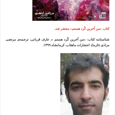
کتاب «من آخرین كُرد هستم» منتشر شد.
شناسنامه کتاب:
«
من آخرین کٌرد هستم
»
،
عارف قربانی
، ترجمەی
مرتضی
مرادی (ئارما)،
انتشارات ماهتاب
، کرمانشاه
۱۳۹۹.