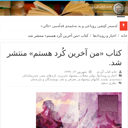
بورجە بێ دەلاقەکان نازانن دەرەوە چەند شەممەیە!
خانه
/
اخبار و رویدادها
/
کتاب «من آخرین كُرد هستم» منتشر شد.
کتاب «من آخرین كُرد هستم» منتشر
شد.
خانه کتاب کُردی
شهریور ۱۴, ۱۳۹۹
اخبار و رویدادها
,
بولتن مجلات
,
پیشنهاد تحریریه
,
تازەهای نشر
,
چندرسانه‌ای
,
دسته‌بندی نشده
,
کتابهای پیشنهادی
,
معرفی و نقد
,
نویسندگان و مترجمان
نظری بدهید