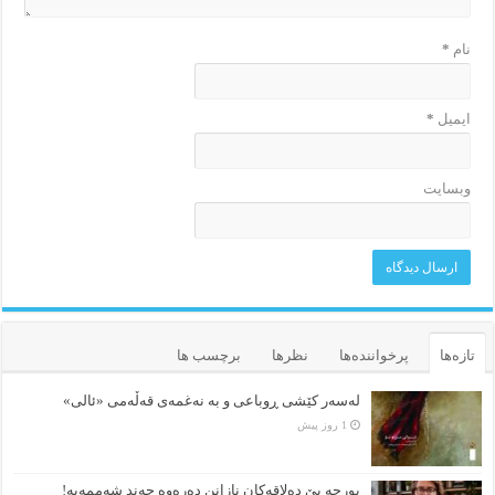
نام
*
ایمیل
*
وبسایت
تازه‌ها
پرخواننده‌ها
نظرها
برچسب ها
لەسەر کێشی ڕوباعی و به نەغمەی قەڵەمی «ئالی»
1 روز پیش
بورجە بێ دەلاقەکان نازانن دەرەوە چەند شەممەیە!