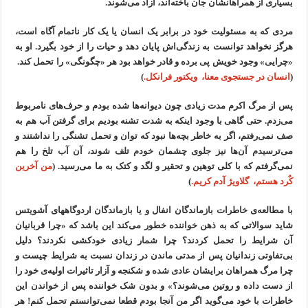
بسیاری از همراهانشان جان باخته‌اند، آزاد می‌شوند.
مردی که به مسئولیت خود در برابر یک انسان یا یک کار ناتمام آگاه است،
هرگز نخواهد توانست به زندگی‌اش پایان دهد و حیات را از خود بگیرد. او به
«چرایی» وجود خویش پی برده و قادر خواهد بود هر «چگونگی» را تحمل کند.
(
انسان در جستجوی معنا، ویکتور فرانکل.
)
پس از مرگ اکرم مدت زیادی چون دیوانه‌ها شده بودم و حرف‌های نامربوط
می‌زدم. حتی گاهی با وجود اینکه به شدت تشنه بودیم برای گرفتن آب هم به
صف نمی‌رفتم، اگر به خاطر بچه‌ها نبود که توان و تحمل تشنگی را نداشتند و
می‌ترسیدم آن‌ها نیز جلوی چشمان خودم تلف شوند، آن آب تلخ را هم
نمی‌گرفتم که با کلی توهین و تحقیر و لگد و کتک به ما می‌رسید. (
من آخرین
کٌرد هستم، گلاویژ آدم کریم.
)
با مطالعه‌ی خاطرات بازماندگان انفال و یا بازماندگان اردوگاههای آشویتس
شاید سوالاتی که به ذهن خواننده خطور می‌کند این باشد که «چرا قربانیان
آن شرایط را تحمل کردند؟ چرا شمار زیادی خودکشی نکردند؟ دلیل
بی‌تفاوتی زندانیان پس از مدتی ماندن در زندان نسبت به شرایط چیست و
چرا مرگ همراهان برایشان عادی شده و شکنجه و آزار تاثیرات اولیه‌ی خود را
از دست داده و روتین می‌شوند؟» و بدون شک خواننده پس از خواندن این
خاطرات با خود می‌گوید اگر من آنجا بودم قطعا نمی‌توانستم تحمل کنم! هر