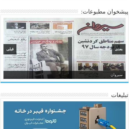
پیشخوان مطبوعات:
بعدی
قبلی
سیروان
تبلیغات
ئاژانسی هەواڵی مێهر