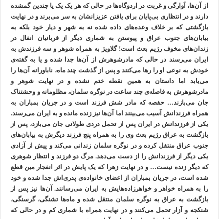
از آن‌ها، آوارگی و غربت در اردوگاه‌ها در حالی که هر یک یک یا چندین گمشده
دارند و در انتظاری بی‌پایان برای یافتن عزیزانشان به سر می‌برند و در نهایت
بازگشتی که بر خلاف وعده‌های داده شده نه به شهر و دیار خود بلکه به
بیابان‌های جنوب عراق و پیوستن به شماری دیگر از قربانیان انفال در
زندان‌های مخوف رژیم بعث است! گلاویژ به همراه شوهر و سه فرزندش به
ایران می‌رسند در حالی که مادرشوهرش از آن‌ها جدا شده و یا به گفته‌ی
خودش به نوعی او را رها می‌کنند و پس از گذشت چند ماه، ناباورانه آن‌ها را
می‌یابد اما داستان به همین نقطه ختم نشده و در نهایت شوهر و
مادرشوهرش به فاصله‌ی چند ساعت در نوگره سلمان، مظلومانه و وحشتناک
جان می‌بازند… حفصه که مادر شش فرزند است و در جریان بمباران به
همراه فرزندانش آسیب می‌بینند اما آن‌ها نیز زنده مانده و به ایران می‌رسند.
یکی از فرزندانش در ایران پس از تحمل دردی طولانی جان می‌بازد، پس از
بازگشت به عراق رژیم بعث وی را به همراه پنج فرزند دیگرش به بیابان‌های
جنوب عراق منتقل کرده و در نوگره سلمان زندانی می‌کند و پیش از آزادی
یکی دیگر از فرزندانش را از دست می‌دهد. مرگ دو فرزند و انتظار شوهری
که دیگر زنده نیست… و در نهایت زهرا که یک پایش در اثر انفجار مین قطع
شده است، در جریان بمباران از اعضای خانواده‌ی پدری‌اش جدا شده و خود
را به همراه خواهر و خواهرزاده‌هایش به ایران می‌رسانند. آن‌ها نیز پس از
بازگشت به عراق به نوگره سلمان منتقل شده و ماه‌ها تشنگی، گرسنگی،
شنکجه و آزار تحمل می‌کنند و در نهایت همراه با شماری کم و در حالی که