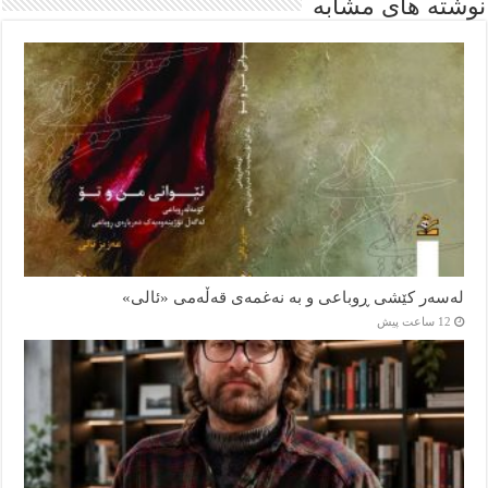
نوشته های مشابه
لەسەر کێشی ڕوباعی و به نەغمەی قەڵەمی «ئالی»
12 ساعت پیش