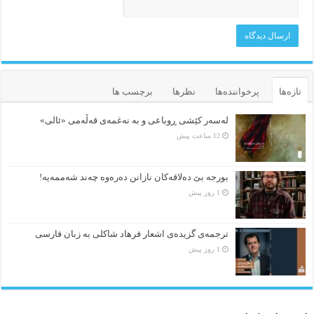
تازه‌ها
پرخواننده‌ها
نظرها
برچسب ها
لەسەر کێشی ڕوباعی و به نەغمەی قەڵەمی «ئالی»
12 ساعت پیش
بورجە بێ دەلاقەکان نازانن دەرەوە چەند شەممەیە!
1 روز پیش
ترجمه‌ی گزیده‌‌ی اشعار فرهاد شاکلی به زبان فارسی
1 روز پیش