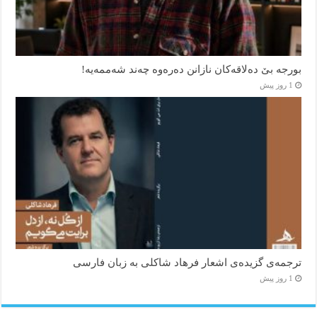
بورجە بێ دەلاقەکان نازانن دەرەوە چەند شەممەیە!
1 روز پیش
ترجمه‌ی گزیده‌‌ی اشعار فرهاد شاکلی به زبان فارسی
1 روز پیش