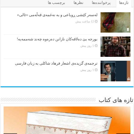
تازه‌ها
پرخواننده‌ها
نظرها
برچسب ها
لەسەر کێشی ڕوباعی و به نەغمەی قەڵەمی «ئالی»
12 ساعت پیش
بورجە بێ دەلاقەکان نازانن دەرەوە چەند شەممەیە!
1 روز پیش
ترجمه‌ی گزیده‌‌ی اشعار فرهاد شاکلی به زبان فارسی
1 روز پیش
تازه های کتاب