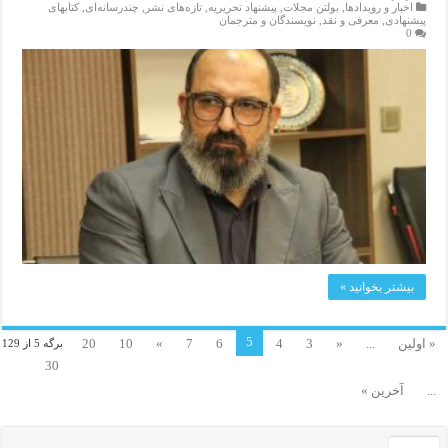
اخبار و رویدادها
,
بولتن مجلات
,
پیشنهاد تحریریه
,
تازەهای نشر
,
چندرسانه‌ای
,
کتابهای
پیشنهادی
,
معرفی و نقد
,
نویسندگان و مترجمان
0
بیشتر بخوانید »
5
« اولین
...
«
3
4
6
7
»
10
20
برگه 5 از 129
30
...
آخرین »