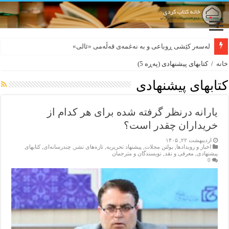
بورجە بێ دەلاقەکان نازانن دەرەوە چەند شەممەیە!
خانه
/
کتابهای پیشنهادی
(پەڕە 5)
کتابهای پیشنهادی
یارانه درنظر گرفته شده برای هر کدام از
خریداران چقدر است؟
اردیبهشت ۲۲, ۱۴۰۵
اخبار و رویدادها
,
بولتن مجلات
,
پیشنهاد تحریریه
,
تازەهای نشر
,
چندرسانه‌ای
,
کتابهای
پیشنهادی
,
معرفی و نقد
,
نویسندگان و مترجمان
0