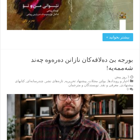
بیشتر بخوانید »
بورجە بێ دەلاقەکان نازانن دەرەوە چەند
شەممەیە!
3 روز پیش
اخبار و رویدادها
,
بولتن مجلات
,
پیشنهاد تحریریه
,
تازەهای نشر
,
چندرسانه‌ای
,
کتابهای
پیشنهادی
,
معرفی و نقد
,
نویسندگان و مترجمان
0