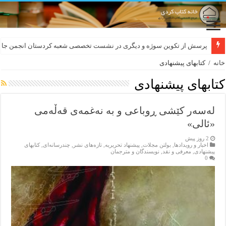
لەسەر کێشی ڕوباعی و به نەغمەی قەڵەمی «ئالی»
پرسش از تکوین سوژه و دیگری در نشست تخصصی شعبه کردستان انجمن جام
خانه
/
کتابهای پیشنهادی
کتابهای پیشنهادی
لەسەر کێشی ڕوباعی و به نەغمەی قەڵەمی
«ئالی»
2 روز پیش
اخبار و رویدادها
,
بولتن مجلات
,
پیشنهاد تحریریه
,
تازەهای نشر
,
چندرسانه‌ای
,
کتابهای
پیشنهادی
,
معرفی و نقد
,
نویسندگان و مترجمان
0