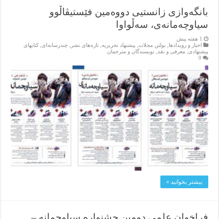
بانگەوازی زانستیی دووەمین فێستیڤاڵوو
سیاوچەمانەی، سەڵواوا
1 هفته پیش
اخبار و رویدادها
,
بولتن مجلات
,
پیشنهاد تحریریه
,
تازەهای نشر
,
چندرسانه‌ای
,
کتابهای
پیشنهادی
,
معرفی و نقد
,
نویسندگان و مترجمان
0
بیشتر بخوانید »
فراخوان علمی دومین جشنواره سیاوچمانه –