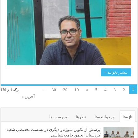
بیشتر بخوانید »
1
...
30
20
10
»
5
4
3
2
برگه 1 از 129
آخرین »
تازه‌ها
پرخواننده‌ها
نظرها
برچسب ها
پرسش از تکوین سوژه و دیگری در نشست تخصصی شعبه
کردستان انجمن جامعه‌شناسی