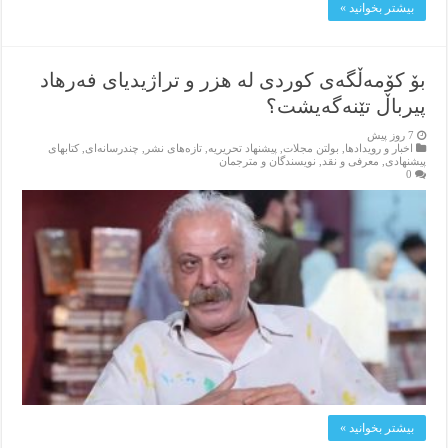
بیشتر بخوانید »
بۆ کۆمەڵگەی کوردی لە هزر و تراژیدیای فەرهاد
پیرباڵ تێنەگەیشت؟
7 روز پیش
اخبار و رویدادها
,
بولتن مجلات
,
پیشنهاد تحریریه
,
تازەهای نشر
,
چندرسانه‌ای
,
کتابهای
پیشنهادی
,
معرفی و نقد
,
نویسندگان و مترجمان
0
بیشتر بخوانید »