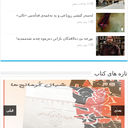
13 ساعت پیش
لەسەر کێشی ڕوباعی و به نەغمەی قەڵەمی «ئالی»
2 روز پیش
بورجە بێ دەلاقەکان نازانن دەرەوە چەند شەممەیە!
3 روز پیش
تازه های کتاب
بعدی
قبلی