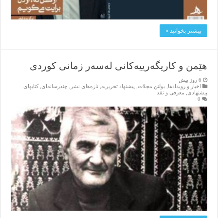
بیشتر بخوانید »
هێمن و كاریگەرییەكانی لەسەر زمانی كوردی
6 روز پیش
اخبار و رویدادها
,
بولتن مجلات
,
پیشنهاد تحریریه
,
تازەهای نشر
,
چندرسانه‌ای
,
کتابهای
پیشنهادی
,
معرفی و نقد
0