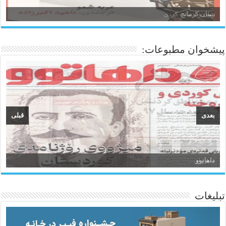
زبان و ادبیات کردی
پیشخوان مطبوعات:
بعدی
قبلی
سیروان
تبلیغات
ئاژانسی هەواڵی مێهر