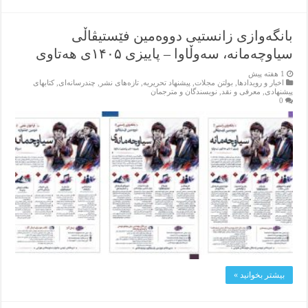
بانگەوازی زانستیی دووەمین فێستیڤاڵی
سیاوچەمانە، سەوڵاوا – پاییزی ۱۴۰۵ی هەتاوی
1 هفته پیش
اخبار و رویدادها
,
بولتن مجلات
,
پیشنهاد تحریریه
,
تازەهای نشر
,
چندرسانه‌ای
,
کتابهای
پیشنهادی
,
معرفی و نقد
,
نویسندگان و مترجمان
0
بیشتر بخوانید »