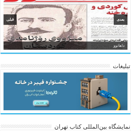
بعدی
قبلی
داهاتوو
سیروان
تبلیغات
ئاژانسی هەواڵی مێهر
نمایشگاه بین‌المللی کتاب تهران