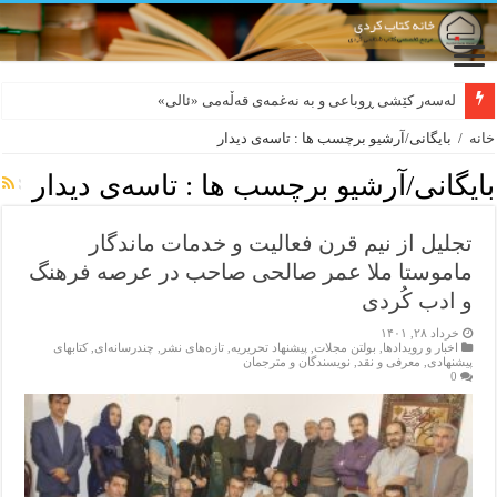
لەسەر کێشی ڕوباعی و به نەغمەی قەڵەمی «ئالی»
خانه
/
بایگانی/آرشیو برچسب ها : تاسەی دیدار
بایگانی/آرشیو برچسب ها :
تاسەی دیدار
تجلیل از نیم قرن فعالیت و خدمات ماندگار
ماموستا ملا عمر صالحی صاحب در عرصه فرهنگ
و ادب کُردی
خرداد ۲۸, ۱۴۰۱
اخبار و رویدادها
,
بولتن مجلات
,
پیشنهاد تحریریه
,
تازەهای نشر
,
چندرسانه‌ای
,
کتابهای
پیشنهادی
,
معرفی و نقد
,
نویسندگان و مترجمان
0