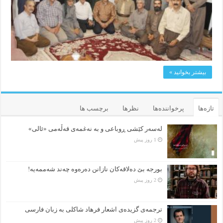
بیشتر بخوانید »
تازه‌ها
پرخواننده‌ها
نظرها
برچسب ها
لەسەر کێشی ڕوباعی و به نەغمەی قەڵەمی «ئالی»
1 روز پیش
بورجە بێ دەلاقەکان نازانن دەرەوە چەند شەممەیە!
2 روز پیش
ترجمه‌ی گزیده‌‌ی اشعار فرهاد شاکلی به زبان فارسی
2 روز پیش