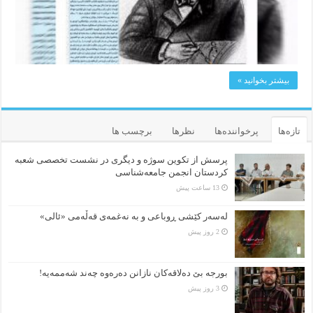
بیشتر بخوانید »
تازه‌ها
پرخواننده‌ها
نظرها
برچسب ها
پرسش از تکوین سوژه و دیگری در نشست تخصصی شعبه
کردستان انجمن جامعه‌شناسی
13 ساعت پیش
لەسەر کێشی ڕوباعی و به نەغمەی قەڵەمی «ئالی»
2 روز پیش
بورجە بێ دەلاقەکان نازانن دەرەوە چەند شەممەیە!
3 روز پیش