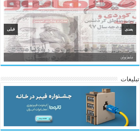
بعدی
قبلی
سیروان
تبلیغات
ئاژانسی هەواڵی مێهر