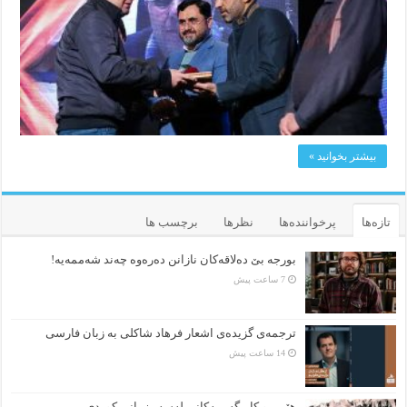
بیشتر بخوانید »
تازه‌ها
پرخواننده‌ها
نظرها
برچسب ها
بورجە بێ دەلاقەکان نازانن دەرەوە چەند شەممەیە!
7 ساعت پیش
ترجمه‌ی گزیده‌‌ی اشعار فرهاد شاکلی به زبان فارسی
14 ساعت پیش
هێمن و كاریگەرییەكانی لەسەر زمانی كوردی