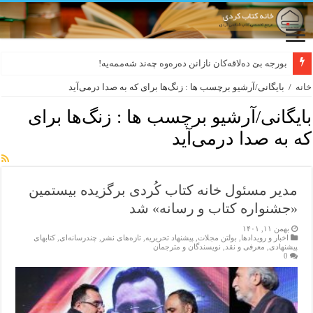
بورجە بێ دەلاقەکان نازانن دەرەوە چەند شەممەیە!
خانه
/
بایگانی/آرشیو برچسب ها : زنگ‌ها برای که به صدا درمی‌آید
بایگانی/آرشیو برچسب ها :
زنگ‌ها برای
که به صدا درمی‌آید
مدیر مسئول خانه کتاب کُردی برگزیده بیستمین
«جشنواره کتاب و رسانه» شد
بهمن ۱۱, ۱۴۰۱
اخبار و رویدادها
,
بولتن مجلات
,
پیشنهاد تحریریه
,
تازەهای نشر
,
چندرسانه‌ای
,
کتابهای
پیشنهادی
,
معرفی و نقد
,
نویسندگان و مترجمان
0