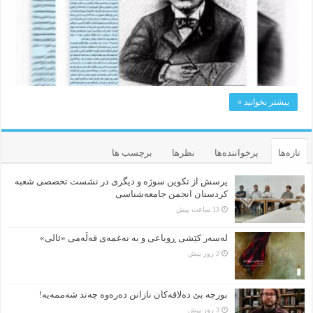
بیشتر بخوانید »
تازه‌ها
پرخواننده‌ها
نظرها
برچسب ها
پرسش از تکوین سوژه و دیگری در نشست تخصصی شعبه
کردستان انجمن جامعه‌شناسی
13 ساعت پیش
لەسەر کێشی ڕوباعی و به نەغمەی قەڵەمی «ئالی»
2 روز پیش
بورجە بێ دەلاقەکان نازانن دەرەوە چەند شەممەیە!
3 روز پیش