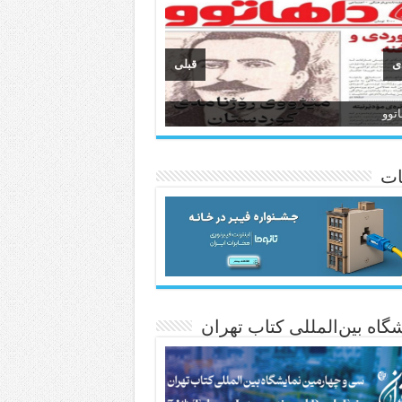
ی
قبلی
اتوو
وان
انسی هەواڵی مێهر
ات
گاه بین‌المللی کتاب تهران