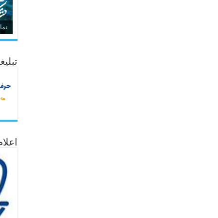
نما
تبلیغ
اعلا