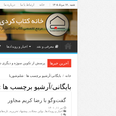
خانه
ارتباط با ما
درباره ما
شنبه , ۱۷ مرداد ۱۴۰۵
معرفی و نقد
اخبار و رویدادها
پرسش از تکوین سوژه و دیگری 
آخرین خبرها
خانه
/
بایگانی/آرشیو برچسب ها : شلم‌شوربا
بایگانی/آرشیو برچسب ها :
گفت‌و‌گو با رضا کریم مجاور
تیر ۱۱, ۱۴۰۱
اخبار و رویدادها
,
بولتن مجلات
,
پیشنهاد تحریریه
,
تازەها
0