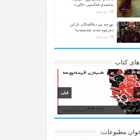
نەغمەی قەڵەمی «ئالی»
2 روز پیش
بورجە بێ دەلاقەکان نازانن
دەرەوە چەند شەممەیە!
3 روز پیش
 های کتاب
ی
قبلی
ن کرمانج
ن و ادبیات کردی
وان مطبوعات: