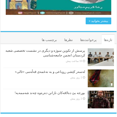
بیشتر بخوانید »
تازه‌ها
پرخواننده‌ها
نظرها
برچسب ها
پرسش از تکوین سوژه و دیگری در نشست تخصصی شعبه
کردستان انجمن جامعه‌شناسی
10 ساعت پیش
لەسەر کێشی ڕوباعی و به نەغمەی قەڵەمی «ئالی»
2 روز پیش
بورجە بێ دەلاقەکان نازانن دەرەوە چەند شەممەیە!
2 روز پیش