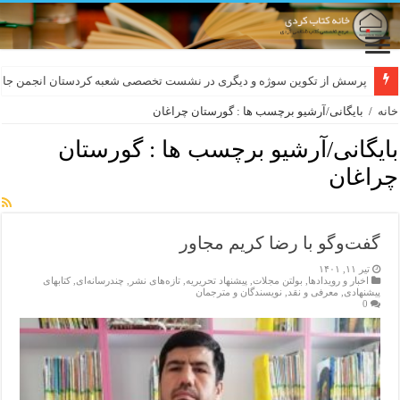
پرسش از تکوین سوژه و دیگری در نشست تخصصی شعبه کردستان انجمن جام
خانه
/
بایگانی/آرشیو برچسب ها : گورستان چراغان
بایگانی/آرشیو برچسب ها :
گورستان
چراغان
گفت‌و‌گو با رضا کریم مجاور
تیر ۱۱, ۱۴۰۱
اخبار و رویدادها
,
بولتن مجلات
,
پیشنهاد تحریریه
,
تازەهای نشر
,
چندرسانه‌ای
,
کتابهای
پیشنهادی
,
معرفی و نقد
,
نویسندگان و مترجمان
0