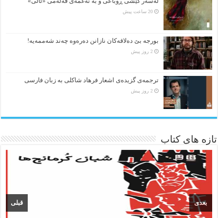
لەسەر کێشی ڕوباعی و به نەغمەی قەڵەمی «ئالی»
20 ساعت پیش
بورجە بێ دەلاقەکان نازانن دەرەوە چەند شەممەیە!
2 روز پیش
ترجمه‌ی گزیده‌‌ی اشعار فرهاد شاکلی به زبان فارسی
2 روز پیش
تازه های کتاب
بعدی
قبلی