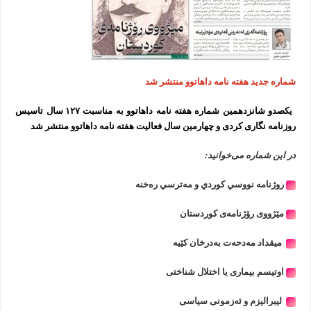
شماره جدید هفته نامه داهاتوو منتشر شد
یکصدو شانزدهمین شماره هفته نامه داهاتوو به مناسبت ۱۲۷ سال تاسیس
روزنامه نگاری کردی و چهارمین سال فعالیت هفته نامه داهاتوو منتشر شد
در این شماره می‌خوانید:
روژنامه نووسي كوردي و مه‌ترسي ره‌خنه
مێژووی رۆژنامەی كوردستان
میقداد مەدحەت بەدرخان كێیە
اوتیسم بیماری یا اختلال شناختی
لیبرالیزم و ئەزمونی سیاسی