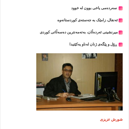
سەردەمی یاخی بوون لە خوود
ئەنفال، زامێک بە جەستەی کوردستانەوە
میرنشینی ئەردەڵان، بەتەمەنترین دەسەڵاتی کوردی
‎ڕۆل و پێگەی ژنان لەناو یەکێتیدا
شورش عزیزی