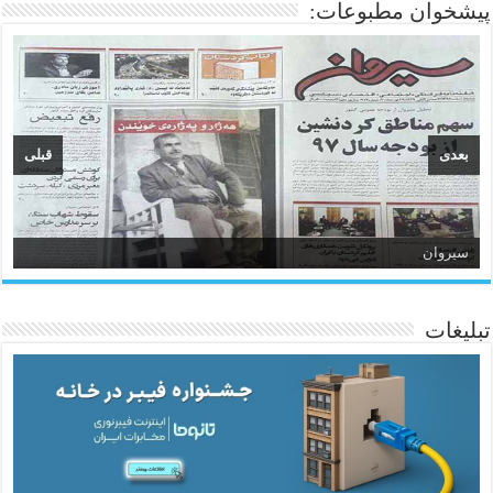
پیشخوان مطبوعات:
بعدی
قبلی
سیروان
تبلیغات
ئاژانسی هەواڵی مێهر