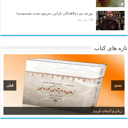
بورجە بێ دەلاقەکان نازانن دەرەوە چەند شەممەیە!
3 روز پیش
تازه های کتاب
بعدی
قبلی
زبان و ادبیات کردی