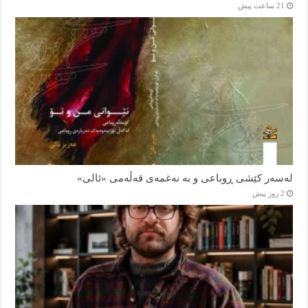
21 ساعت پیش
لەسەر کێشی ڕوباعی و به نەغمەی قەڵەمی «ئالی»
2 روز پیش