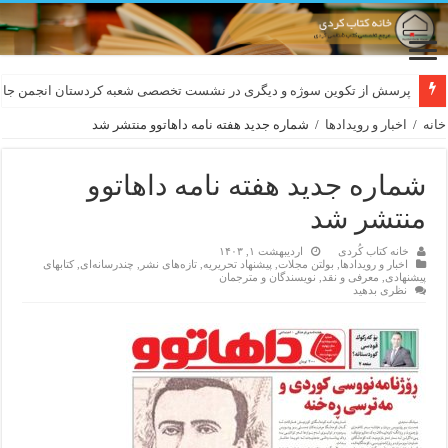
لەسەر کێشی ڕوباعی و به نەغمەی قەڵەمی «ئالی»
پرسش از تکوین سوژه و دیگری در نشست تخصصی شعبه کردستان انجمن جام
خانه
/
اخبار و رویدادها
/
شماره جدید هفته نامه داهاتوو منتشر شد
شماره جدید هفته نامه داهاتوو
منتشر شد
خانه کتاب کُردی
اردیبهشت ۱, ۱۴۰۳
اخبار و رویدادها
,
بولتن مجلات
,
پیشنهاد تحریریه
,
تازەهای نشر
,
چندرسانه‌ای
,
کتابهای
پیشنهادی
,
معرفی و نقد
,
نویسندگان و مترجمان
نظری بدهید