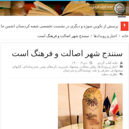
لەسەر کێشی ڕوباعی و به نەغمەی قەڵەمی «ئالی»
پرسش از تکوین سوژه و دیگری در نشست تخصصی شعبه کردستان انجمن جام
خانه
/
اخبار و رویدادها
/
سنندج شهر اصالت و فرهنگ است
سنندج شهر اصالت و فرهنگ است
خانه کتاب کُردی
دی ۹, ۱۴۰۰
اخبار و رویدادها
,
بولتن مجلات
,
پیشنهاد تحریریه
,
تازەهای نشر
,
چندرسانه‌ای
,
کتابهای
پیشنهادی
,
معرفی و نقد
,
نویسندگان و مترجمان
نظری بدهید