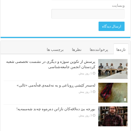
وبسایت
تازه‌ها
پرخواننده‌ها
نظرها
برچسب ها
پرسش از تکوین سوژه و دیگری در نشست تخصصی شعبه
کردستان انجمن جامعه‌شناسی
1 روز پیش
لەسەر کێشی ڕوباعی و به نەغمەی قەڵەمی «ئالی»
3 روز پیش
بورجە بێ دەلاقەکان نازانن دەرەوە چەند شەممەیە!
3 روز پیش