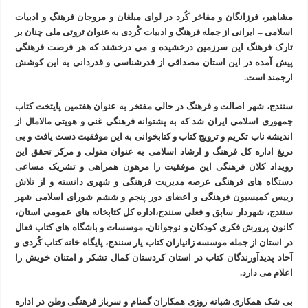
مشاهیر، فرزانگان و مفاخر کُرد در لوای مبلغان و مروجان فرهنگ و ادبیات
اسلامی – ایرانی از جمله فرهنگ و ادبیات کُردی به عنوان ثروتی ملی چنان بر
تارک فرهنگ این سرزمین درخشیده و می درخشند که هر فرصت فرهنگی
پیش آمده در این استان مصداقی از قدرشناسی و قدردانی به این کوشش
ارجمند است.
سنندج، شهر اصالت و فرهنگ در حالی مفتخر به عنوان هفتمین پایتخت کتاب
جمهوری اسلامی ایران شد که به پشتوانه فرهنگی غنی و هویتی مالامال از
اندیشه ناب تکریم و ترویج کتاب و کتابخوانی به این موفقیت دست یافت و بی
دریغ اداره کل فرهنگ و ارشاد اسلامی به عنوان متولی و مرکز تحقق این
رویداد کلان فرهنگی این موفقیت را مرهون همراهی و تشریک مساعی
دستگاه های فرهنگی عرصه مدیریت فرهنگی و شهری دانسته و از تلاش
رییس کمیسیون فرهنگی و اعضای دور پنجم و ششم شورای اسلامی شهر
سنندج، شهردار سابق و فعلی سنندج،اداره کل کتابخانه های عمومی استان،
کانون پرورش فکری کودکان و نوجوانان، موسسات و باشگاه های کتاب فعال
در استان از جمله موسسه زانیاران کتاب یار سنندج، پایگاه خانه کتاب کُردی و
آحاد پدیدآورندگان کتاب در استان کردستان کمال تشکر و امتنان خویش را
اعلام می دارد.
بی شک همکاری شبانه روزی همکاران گمنام و سرباز فرهنگی وطن در اداره