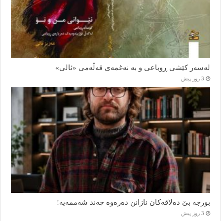
لەسەر کێشی ڕوباعی و به نەغمەی قەڵەمی «ئالی»
3 روز پیش
بورجە بێ دەلاقەکان نازانن دەرەوە چەند شەممەیە!
3 روز پیش