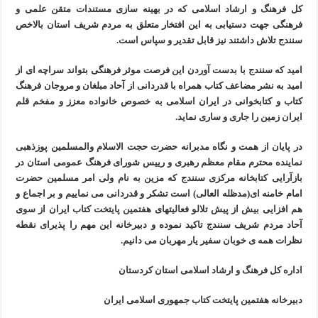
کل فرهنگ و ارشاد اسلامی که در بهینه سازی مستندات متقن علمی و
فرهنگی جهت دستیابی به این افتخار متعلق به مردم شریف استان بالاخص
سنندج تلاش داشتند نیز قابل تقدیر و سپاس است.
امید که سنندج با بدست آوردن این فرصت موثر فرهنگی بتواند سراچه ای از
امید به نشر مضاعف کتاب همراه با قدردانی از آحاد مبلغان و مروجان فرهنگ
کتاب و کتابخوانی در ایران اسلامی به خصوص خانواده معزز و مفخم قلم
ایران زمین را جاری و ساری نماید.
در پایان از همت و نگاه مدبرانه حضرت حجت الاسلام والمسلمین پوزذهبی
نماینده محترم مقام معظم رهبری و رییس شورای فرهنگ عمومی استان در
بازآرایی کتابخانه مرکزی سنندج که مزین به نام ولی امر مسلمین حضرت
امام خامنه ای(مدظله العالی) است تشکر و قدردانی می نماییم و بر اجماع و
هم افزایی بیش از پیش تلالو فعالیتهای هفتمین پایتخت کتاب ایران از سوی
آحاد مردم شریف سنندج تاکید نموده و دبیرخانه این مهم را پذیرای نقطه
نظرات همه ی خوبان سفیر یار مهربان می دانیم.
اداره کل فرهنگ و ارشاد اسلامی استان کردستان
دبیرخانه هفتمین پایتخت کتاب جمهوری اسلامی ایران