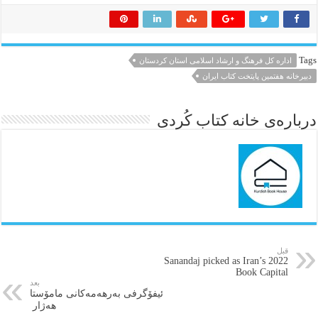
Tags
اداره کل فرهنگ و ارشاد اسلامی استان کردستان
دبیرخانه هفتمین پایتخت کتاب ایران
درباره‌ی خانه کتاب کُردی
قبل
Sanandaj picked as Iran’s 2022
Book Capital
بعد
ئیفۆگرفی بەرهەمەکانی مامۆستا
هەژار ‌