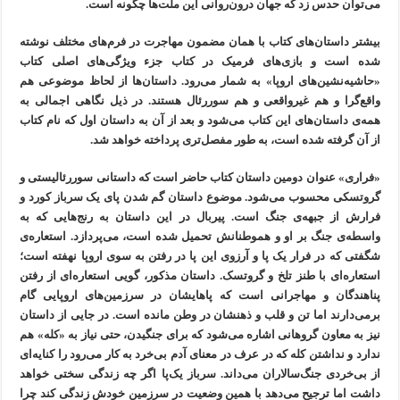
می‌توان حدس زد که جهان درون‌روانی این ملت‌ها چگونه است.
بیشتر داستان‌های کتاب با همان مضمون مهاجرت در فرم‌های مختلف نوشته
شده است و بازی‌های فرمیک در کتاب جزء ویژگی‌های اصلی کتاب
«حاشیه‌نشین‌های اروپا» به شمار می‌رود. داستان‌ها از لحاظ موضوعی هم
واقع‌گرا و هم غیرواقعی و هم سوررئال هستند. در ذیل نگاهی اجمالی به
همه‌ی داستان‌های این کتاب می‌شود و بعد از آن به داستان اول که نام کتاب
از آن گرفته شده است، به طور مفصل‌تری پرداخته خواهد ‌شد.
«فراری» عنوان دومین داستان کتاب حاضر است که داستانی سوررئالیستی و
گروتسکی محسوب می‌شود. موضوع داستان گم شدن پای یک سرباز کورد و
فرارش از جبهه‌ی جنگ است. پیربال در این داستان به رنج‌هایی که به
واسطه‌ی جنگ بر او و هموطنانش تحمیل شده است، می‌پردازد. استعاره‌ی
شگفتی که در فرار یک پا و آرزوی این پا در رفتن به سوی اروپا نهفته است؛
استعاره‌ای با طنز تلخ و گروتسک. داستان مذکور، گویی استعاره‌ای از رفتن
پناهندگان و مهاجرانی است که پاهایشان در سرزمین‌های اروپایی گام
برمی‌دارند اما تن و قلب و ذهنشان در وطن مانده است. در جایی از داستان
نیز به معاون گروهانی اشاره می‌شود که برای جنگیدن، حتی نیاز به «کله» هم
ندارد و نداشتن کله که در عرف در معنای آدم بی‌خرد به کار می‌رود را کنایه‌ای
از بی‌خردی جنگ‌سالاران می‌داند. سرباز یک‌پا اگر چه زندگی سختی خواهد
داشت اما ترجیح می‌دهد با همین وضعیت در سرزمین خودش زندگی کند چرا