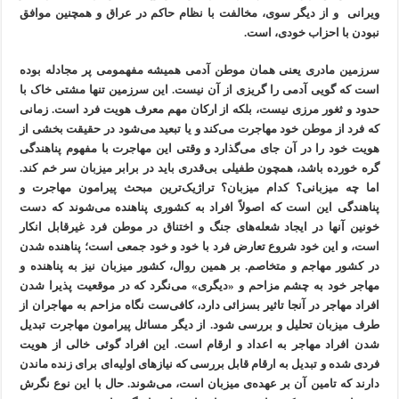
ویرانی و از دیگر سوی، مخالفت با نظام حاکم در عراق و همچنین موافق
نبودن با احزاب خودی، است.
سرزمین مادری یعنی همان موطن آدمی همیشه مفهمومی پر مجادله بوده
است که گویی آدمی را گریزی از آن نیست. این سرزمین تنها مشتی خاک با
حدود و ثغور مرزی نیست، بلکه از ارکان مهم معرف هویت فرد است. زمانی
که فرد از موطن خود مهاجرت می‌کند و یا تبعید می‌شود در حقیقت بخشی از
هویت خود را در آن جای می‌گذارد و وقتی این مهاجرت با مفهوم پناهندگی
گره خورده باشد، همچون طفیلی بی‌قدری باید در برابر میزبان سر خم کند.
اما چه میزبانی؟ کدام میزبان؟ تراژیک‌ترین مبحث پیرامون مهاجرت و
پناهندگی این است که اصولاً افراد به کشوری پناهنده می‌شوند که دست
خونین آنها در ایجاد شعله‌های جنگ و اختناق در موطن فرد غیرقابل انکار
است، و این خود شروع تعارض فرد با خود و خود جمعی است؛ پناهنده شدن
در کشور مهاجم و متخاصم. بر همین روال، کشور میزبان نیز به پناهنده و
مهاجر خود به چشم مزاحم و «دیگری» می‌نگرد که در موقعیت پذیرا شدن
افراد مهاجر در آنجا تاثیر بسزائی دارد، کافی‌ست نگاه مزاحم به مهاجران از
طرف میزبان تحلیل و بررسی شود. از دیگر مسائل پیرامون مهاجرت تبدیل
شدن افراد مهاجر به اعداد و ارقام است. این افراد گوئی خالی از هویت
فردی شده و تبدیل به ارقام قابل بررسی که نیازهای اولیه‌ای برای زنده ماندن
دارند که تامین آن بر عهده‌ی میزبان است، می‌شوند. حال با این نوع نگرش