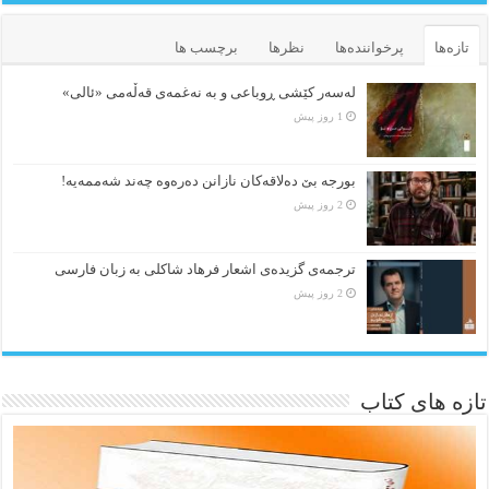
تازه‌ها
پرخواننده‌ها
نظرها
برچسب ها
لەسەر کێشی ڕوباعی و به نەغمەی قەڵەمی «ئالی»
1 روز پیش
بورجە بێ دەلاقەکان نازانن دەرەوە چەند شەممەیە!
2 روز پیش
ترجمه‌ی گزیده‌‌ی اشعار فرهاد شاکلی به زبان فارسی
2 روز پیش
تازه های کتاب