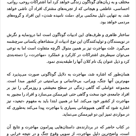
مختلف و به زبان‌های گوناگون زندگی خواهد کرد اما اشتراکات روحی، روانی،
احساسی، عاطفی و هیجانی که از تجربه‌های مشترک افراد آن ناشی خواهد
شد، به تنهایی دلیل محکمی برای «ملت نامیده شدن» این افراد و گروه‌های
مردمی خواهد بود.
ساختار ظاهری و ظرف‌های این ادبیات گوناگون است اما درونمایه و نگرش
در نویسندگان و تولیدکنندگان این نوع ادبیات از منشاءهای یکسانی سرچشمه
می‌گیرد. علت مهاجرت نیز بر همین منوال اگرچه متفاوت است اما به نوعی
می‌توان سیطره‌ی اشتراکات در کارکرد و عملکرد «مهاجرت» را دسته‌بندی
کرد و ذیل عنوان یک نام کلان آنها را طبقه‌بندی نمود.
همان‌طور که اشاره شد، مهاجرت به دلایل گوناگونی صورت می‌پذیرد که
مهم‌ترین آنها جنگ، ویرانی، بی‌خانمانی و بی‌امنیتی در کشور مبدا است.
مجموعه عواملی که گاهی زندگی در سطح معیشتی و روزمرگی را نیز بر
افراد جامعه‌ی خود سخت و گاهی حتی غیرممکن می‌سازد و افراد را مجبور به
مهاجرت از کشور خود می‌کند. اما در همین ابتدا باید به مفهوم «تبعید» نیز
اشاره شود که گاهی همپوشانی بسیاری با مهاجرت پیدا می‌کند به‌طوری که
در مواردی تمیز این دو غیرممکن می‌نماید.
در کتاب حاضر که در بردارنده‌ی داستان‌هایی پیرامون مهاجرت و نتایج آن
است، واضح‌ترین دلیل مهاجرت، از سویی وقوع جنگ و در نتیجه خرابی و