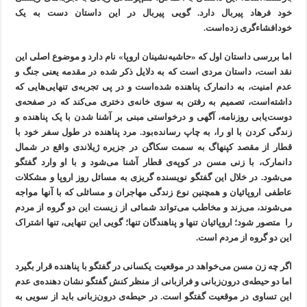
خود فرهاد پیربال دارد. گویی پیربال در این داستان دست به یک
خودافشاء‌گری زده‌است.
اما بررسی داستان اول که «حاشیه‌نشینان اروپا» نام دارد و موضوع اصلی این
نقد است، داستان مردی است که به دلایل ذکر شده در مقدمه یعنی جنگ و
عدم امنیت، به دانمارک پناهنده شده‌است و در پی تجربه‌ی تنهایی‌هایی که
داشته‌است، تصمیم به رفتن به سوی خانه‌ی دختری می‌کند که در صفحه‌ی
دوست‌یابی روزنامه، آگهی‌ و درخواستی مبنی بر آشنا شدن با یک پناهنده و
زندگی کردن با او را، به چاپ رسانده‌بود. مرد پناهنده در طول سفر خود با
قطار از مقصد کپنهاگ به سمت سکاگن در جزیره‌ ژیلاندی واقع در شمال
دانمارک، با زنی مسن در کوپه‌‌ی قطار آشنا می‌شود و با او وارد گفتگو
می‌شود. در خلال این گفتگو نویسنده گریزی به مسائل روز اروپا و مشکلات
عاطفی اروپائیان و همچنین نوع زندگی مهاجران و مسائلی که با آنها مواجه
می‌شوند، می‌زند و مخاطب می‌تواند شمائی از زیست این دو گروه از مردم
را متصور شود؛ اروپائیان تنها و پناهندگان تنها؛ گویی این تنهایی، تنها اشتراک
این دو گروه از مردم است.
اگر چه زن مسن می‌خواهد در موقعیت یکسانی در گفتگو با پناهنده قرار بگیرد
اما دو حیطه‌ی درون‌زبانی و فرازبانی از منظر کنش گفتگو نشان دهنده‌ی عدم
این تساوی در موقعیت گفتگو است. در حیطه‌ی درون‌زبانی باید از سویی به