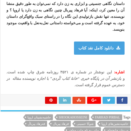
داستان نگاهی جنسیتی و ابزاری به زن دارد که نمی‌توان به طور دقیق منشا
آن را معین کرد، اینکه: آیا فرهاد پیربال چنین نگاهی به زن دارد یا اروپا ؟ و
نویسنده، تنها نقش بازتولیدی این نگاه را در راستای سبک واقع‌گرای داستان
خود، به عهده گرفته است و می‌خواسته داستانی نعل‌به‌نعل با واقعیت موجود
بنویسد.
دانلود کامل نقد کتاب
اشاره:
این نوشتار در شماره ی ۳۵۲۱ روزنامه شرق چاپ شده است.
و
بازنشر آن در پایگاه خبری “خانهٔ کتاب كُردی” با اجازه نویسنده
مقاله در
دسترس عموم قرار گرفته است.
Tags
FARHAD PIRBAL
SHOOKAHOSSEINI
حاشیه‌نشینان اروپا
حاشیه‌نشین‌های اروپا
شوکا حسینی
فرهاد پیربال
فەرهاد پیرباڵ
مریوان حلبچه‌ای
ملتی به نام ملت مهاجر