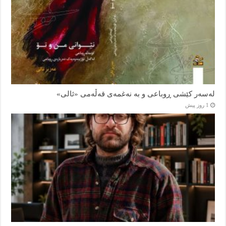
لەسەر کێشی ڕوباعی و به نەغمەی قەڵەمی «ئالی»
1 روز پیش