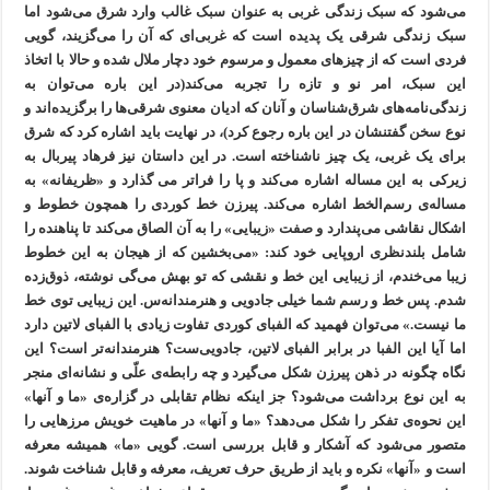
می‌شود که سبک زندگی غربی به عنوان سبک غالب وارد شرق می‌شود اما
سبک زندگی شرقی یک پدیده است که غربی‌ای که آن را می‌گزیند، گویی
فردی است که از چیزهای معمول و مرسوم خود دچار ملال شده و حالا با اتخاذ
این سبک، امر نو و تازه را تجربه می‌کند(در این باره می‌توان به
زندگی‌نامه‌های شرق‌شناسان و آنان که ادیان معنوی شرقی‌ها را برگزیده‌اند و
نوع سخن گفتنشان در این باره رجوع کرد)، در نهایت باید اشاره کرد که شرق
برای یک غربی، یک چیز ناشناخته است. در این داستان نیز فرهاد پیربال به
زیرکی به این مساله اشاره می‌کند و پا را فراتر می گذارد و «ظریفانه» به
مساله‌ی رسم‌الخط اشاره می‌کند. پیرزن خط کوردی را همچون خطوط و
اشکال نقاشی می‌پندارد و صفت «زیبایی» را به آن الصاق می‌کند تا پناهنده را
شامل بلندنظری اروپایی خود کند: «می‌بخشین که از هیجان به این خطوط
زیبا می‌خندم، از زیبایی این خط و نقشی که تو بهش می‌گی نوشته، ذوق‌زده
شدم. پس خط و رسم شما خیلی جادویی و هنرمندانه‌س. این زیبایی توی خط
ما نیست.» می‌توان فهمید که الفبای کوردی تفاوت زیادی با الفبای لاتین دارد
اما آیا این الفبا در برابر الفبای لاتین، جادویی‌ست؟ هنرمندانه‌تر است؟ این
نگاه چگونه در ذهن پیرزن شکل می‌گیرد و چه رابطه‌ی علّی‌ و نشانه‌ای منجر
به این نوع برداشت می‌شود؟ جز اینکه نظام تقابلی در گزاره‌ی «ما و آنها»
این نحوه‌ی تفکر را شکل می‌دهد؟ «ما و آنها» در ماهیت خویش مرزهایی را
متصور می‌شود که آشکار و قابل بررسی است. گویی «ما» همیشه معرفه
است و «آنها» نکره و باید از طریق حرف تعریف، معرفه و قابل شناخت شوند.