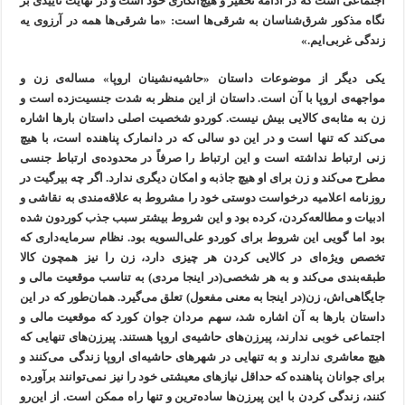
اجتماعی است که در ادامه تحقیر و هیچ‌انگاری خود است و در نهایت تاییدی بر
نگاه مذکور شرق‌شناسان به شرقی‌ها است: «ما شرقی‌ها همه در آرزوی یه
زندگی غربی‌ایم.»
یکی دیگر از موضوعات داستان «حاشیه‌نشینان اروپا» مساله‌‌ی زن و
مواجهه‌ی اروپا با آن است. داستان از این منظر به شدت جنسیت‌زده است و
زن به مثابه‌ی کالایی بیش نیست. کوردو شخصیت اصلی داستان بارها اشاره
می‌کند که تنها است و در این دو سالی که در دانمارک پناهنده است، با هیچ
زنی ارتباط نداشته است و این ارتباط را صرفاً در محدوده‌ی ارتباط جنسی
مطرح می‌کند و زن برای او هیچ جاذبه‌ و امکان دیگری ندارد. اگر چه بیرگیت در
روزنامه اعلامیه درخواست دوستی خود را مشروط به علاقه‌مندی به نقاشی و
ادبیات و مطالعه‌کردن، کرده بود و این شروط بیشتر سبب جذب کوردون شده
بود اما گویی این شروط برای کوردو علی‌السویه بود. نظام سرمایه‌داری که
تخصص ویژه‌ای در کالایی کردن هر چیزی دارد، زن را نیز همچون کالا
طبقه‌بندی می‌کند و به هر شخصی(در اینجا مردی) به تناسب موقعیت مالی و
جایگاهی‌اش، زن(در اینجا به معنی مفعول) تعلق می‌گیرد. همان‌طور که در این
داستان بارها به آن اشاره شد، سهم مردان جوان کورد که موقعیت مالی و
اجتماعی خوبی ندارند، پیرزن‌های حاشیه‌ی اروپا هستند. پیرزن‌های تنهایی که
هیچ معاشری ندارند و به تنهایی در شهرهای حاشیه‌ای اروپا زندگی می‌کنند و
برای جوانان پناهنده که حداقل نیازهای معیشتی‌ خود را نیز نمی‌توانند برآورده
کنند، زندگی کردن با این پیرزن‌ها ساده‌ترین و تنها راه ممکن است. از این‌رو