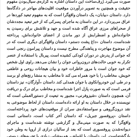
صورت می‌گیرد. ژرف‌ساخت این داستان اشاره به گزاره‌ی سیال‌بودن مفهوم
حقیقت و همچنین به تصویر درآوردن موقعیت اقلیت‌های مهاجر در دادگاه‌ها
دارد. داستان «بیابان» یک داستان واقع‌گرا است که به مفهوم تبعید کوردها در
عراق می‌پردازد. در این داستان به ماجرای پسرکی که از خبر تبعید مجددشان
از صحراهای مرزی عراق آگاه شده است و جهد و تلاشش برای رسیدن به
خانواده‌اش و اضطرابش از دور ماندن از اعضای خانواده‌اش، پرداخته
شده‌است. داستان «داغ پشت دستم» داستان واقع‌گرای دیگری است که در
آن موضوع مهاجرت و پناهندگی مطرح نیست و داستان پیرامون رنجی است
که جوانی از پدرش در دوران کودکی کشیده است. پیربال با استفاده از عنصر
تکرار به خوبی حالت‌های درون‌روانی جوان را نشان می‌دهد. راوی اول شخص
که خود جوان است با مرور خاطرات خود و بیان هیجانات روحی و عاطفی
خویش، مخاطب را با خود همراه می کند تا مخاطب به منشا رنج‌های او برسد
و در طی این خودروانکاوی با جوان همدلی کند. داستان «آوارگان» نیز داستان
فرمی است که به صورت پازل اجرا شده‌است و مخاطب برای درک و دریافت
آن، همچون داستان «شیزوفرنی» مجبور به تبعیت از دستورالعملی است که
نویسنده در خلال داستان به او ارائه داده‌است. داستان از لحاظ موضوعی به
نقد درون‌گروهی و سواستفاده‌ی سران از موقعیت‌های خود پرداخته‌است.
داستان «پروفسور جبریل» که داستان آخر کتاب است، داستانی است
واقع‌گرا که به صورت مینی‌مال و گزارشی نوشته شده‌است و ماجرای
دیوانه‌شدن پروفسوری است که بعد از سالیان درازی از اروپا به وطن خود
بازگشته‌است. این داستان با اغماض، هم‌پوشانی زیادی با تجربه‌های زیستی