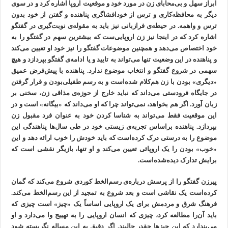
ابراز سهل و بی‌محابای زن در مورد خود و موقعیت اروپا اشاره کرد و در سوی
دیگر به محافظه‌کاری و ترس از خودافشاگری پناهنده و گفتن از خود بدون
ترس و واهمه. در حیطه‌ی فرازبانی نیز باید به مقوله‌ی نوبت‌گیری در گفتگو
اشاره کرد که در اینجا نیز زن اروپایی‌ست که بیشترین سهم در گفتگو را به
خود اختصاص می‌دهد و همچنین موضوعات گفتگو را نیز خود او تعیین می‌کند
و پناهنده در این وضعیت تنها می‌تواند به تایید و یا ادامه‌ی گفتگو بپردازد و هیچ
سهمی در شروع گفتگو و انتخاب موضوع ندارد. پناهنده با پیش‌فرض عمیق
«دیگری» بودن با زن هم‌کلام شده‌است و به رسم طفیلی‌بودن و قرار گرفتن
در جایگاه فرودستی می‌داند که نباید خارج از حوزه‌ی مذاقی زن، سخنی بر
زبان آورد. اگر هم بخواهد، نمی‌تواند چرا که او می‌داند که «بیگانه» است و در
این موقعیت فقط می‌تواند به شناسا کردن خود به عنوان فرد مقبول زن
بپردازد. پناهنده براساس تجربه‌ی زیستی خود در طی سال‌ها پناهندگی این
موضوع را به درستی درک کرده‌است که باید خودش را خوب ارائه دهد و این
«خوب» بودن را یک اروپائی تعیین می‌کند و او تنها، بازیگر نقشی است که
برایش تدارک دیده‌شده‌است.
پیرزن گفتگو را از پرسش درباره‌ی رسم‌الخط کوردی شروع می‌کند که گمان
کرده‌است یک نقاشی است و بعد شروع به تمجید از این رسم‌الخط می‌کند.
فرهنگ شرق و مردمش برای یک اروپایی اساساً یک «چیز» است چیزی که
باید آن‌را مطالعه کرد، چیزی که انسان اروپایی را به تهییج وا می‌دارد و او
می‌پندارد که این چیزها چقدر جالبند. اگر دقیق به این مساله نگریسته‌ شود