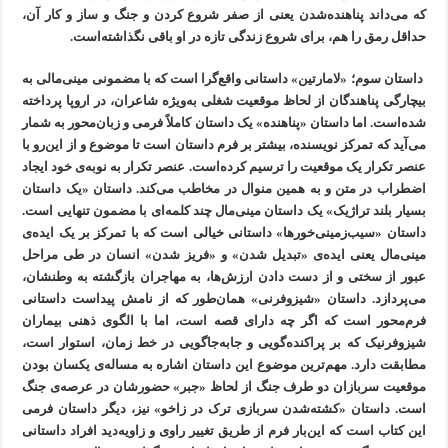
که می‌داند پناهنده‌شدن یعنی از صفر شروع کردن و جنگ و ساز و کار آن،
حداقل رمق را هم، برای شروع زندگی تازه در او باقی نگذاشته‌است.
داستان سوم؛ «لامارتین» داستانی واقع‌گرا است که با مضمونی مینی‌مالی به
بیچارگی پناهندگان از لحاظ موقعیت شغلی به‌ویژه شاعران، در اروپا پرداخته
شده‌است. اما داستان «پناهنده» یک داستان کاملاً فرمی و زبان‌محور به شمار
می‌آید که تمرکز نویسنده، بیشتر بر فرم داستان است تا موضوع و از این‌رو با
عنصر تکرار یک موقعیت را ترسیم کرده‌است. عنصر تکرار به نوبه‌ی خود ایجاد
اضطراب در متن و به همین منوال در مخاطب می‌کند. داستان «یک داستان
بسیار بلند تراژیک» یک داستان مینی‌مال چند کلمه‌ای با مضمون تنهایی است.
داستان «سیب‌زمینی‌خورها» داستانی خیالی است که با تمرکز بر یک ایده‌ی
مینی‌مال یعنی ایده‌ی «تبدیل شدن» و «فریز شدن» انسان در طی مراحل
عبور از سختی و از دست دادن ارزش‌ها، به مهاجران بازگشته به وطنشان،
می‌پردازد. داستان «شیزوفرنی» همان‌طور که از نامش پیداست داستانی
فرم‌محور است که اگر چه دارای قصه است، اما با الگوی ذهنی بیماران
شیزوفرنیک که بر پراکنده‌گویی و جابه‌جاگویی در خط زمان، استوار است،
مطابقت دارد. مهم‌ترین موضوع این داستان اشاره به مساله‌ی یکسان بودن
موقعیت سربازان دو طرف جنگ از لحاظ «جبر» حضورشان در عرصه‌ی جنگ
است. داستان «کشته‌شدن سربازی ترک در زاخو» نیز، دیگر داستان فرمی
این کتاب است که این‌بار فرم از طریق تغییر راوی و زاویه‌دید افراد داستانی