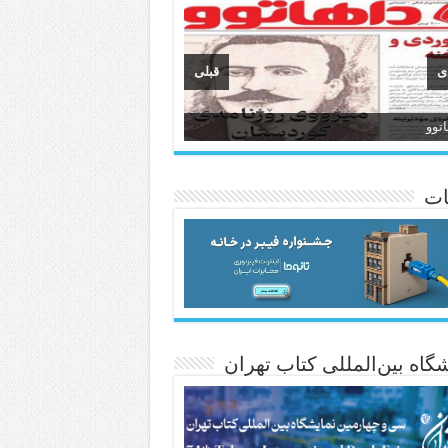
ی
قبلی
وان
انسی هەواڵی مێهر
ات
گاه بین‌المللی کتاب تهران