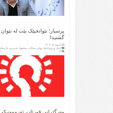
پرسیار؛ نێوانجیێک بێت لە نێوان
گشتیدا
اسفند ۵, ۱۴۰۳
اخبار و رویدادها
,
بولتن مجلات
,
پیشنهاد تحریریه
,
تازەها
0
وەرگێڕانی قورئان، ئەزموونیکی 