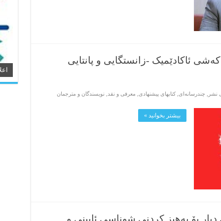
 کەشی ئاکادێمیک -زانستگایی و پانتایی
اعل
ی نشر
,
چندرسانه‌ای
,
کتابهای پیشنهادی
,
معرفی و نقد
,
نویسندگان و مترجمان
بیشتر بخوانید »
دیار بۆ بەهیز کردنی شوناسی ئایینی و