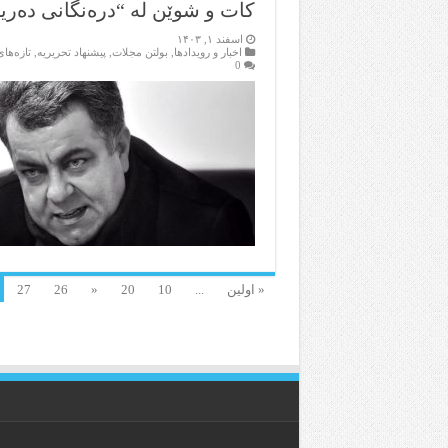
کات و شوێن لە “درەنگانی دەریا
اسفند ۱, ۱۴۰۳
اخبار و رویدادها
,
بولتن مجلات
,
پیشنهاد تحریریه
,
تازەها
0
« اولین
...
10
20
«
26
27