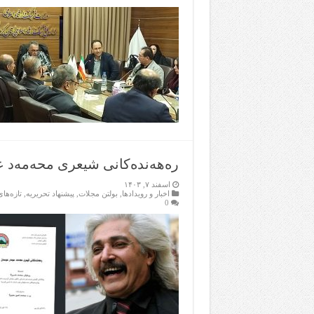
رەهەندەکانی شیعری محەمەد 
اسفند ۷, ۱۴۰۳
اخبار و رویدادها
,
بولتن مجلات
,
پیشنهاد تحریریه
,
تازەها
0