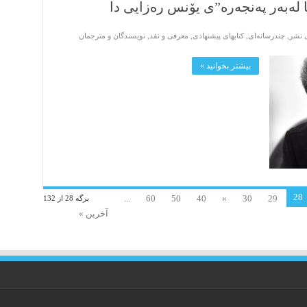
 لەبەر پەنجەرە”ی یۆنس رەزایی دا
ی نشر
,
چندرسانه‌ای
,
کتابهای پیشنهادی
,
معرفی و نقد
,
نویسندگان و مترجمان
بیشتر بخوانید »
28
...
60
50
40
»
30
29
برگه 28 از 132
آخرین »