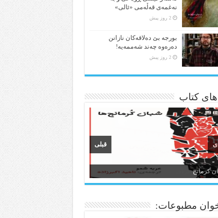
نەغمەی قەڵەمی «ئالی»
2 روز پیش
بورجە بێ دەلاقەکان نازانن
دەرەوە چەند شەممەیە!
2 روز پیش
 های کتاب
ی
قبلی
ن و ادبیات کردی
وان مطبوعات: