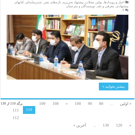
اخبار و رویدادها
,
بولتن مجلات
,
پیشنهاد تحریریه
,
تازەهای نشر
,
چندرسانه‌ای
,
کتابهای
پیشنهادی
,
معرفی و نقد
,
نویسندگان و مترجمان
0
بیشتر بخوانید »
« اولین
...
80
90
100
«
108
109
برگه 110 از 130
110
111
112
»
120
130
...
آخرین »