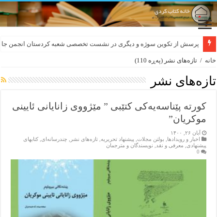
لەسەر کێشی ڕوباعی و به نەغمەی قەڵەمی «ئالی»
خانه
/
تازەهای نشر
(پەڕە 110)
تازەهای نشر
کورتە پێناسەیەکی کتێبی ” مێژووی زانایانی ئایینی
موکریان”
آبان ۲۶, ۱۴۰۰
اخبار و رویدادها
,
بولتن مجلات
,
پیشنهاد تحریریه
,
تازەهای نشر
,
چندرسانه‌ای
,
کتابهای
پیشنهادی
,
معرفی و نقد
,
نویسندگان و مترجمان
0