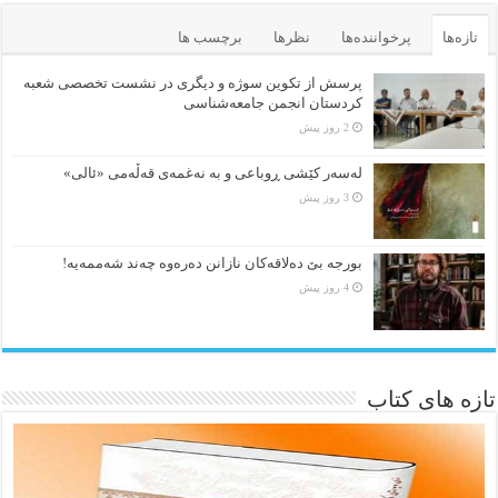
تازه‌ها
پرخواننده‌ها
نظرها
برچسب ها
پرسش از تکوین سوژه و دیگری در نشست تخصصی شعبه
کردستان انجمن جامعه‌شناسی
2 روز پیش
لەسەر کێشی ڕوباعی و به نەغمەی قەڵەمی «ئالی»
3 روز پیش
بورجە بێ دەلاقەکان نازانن دەرەوە چەند شەممەیە!
4 روز پیش
تازه های کتاب