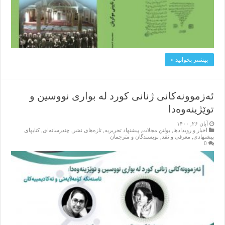
بیشتر بخوانید »
ئەزموونەکانی ژنانی کورد لە بواری نووسین و
توێژینەوەدا
آبان ۲۶, ۱۴۰۰
اخبار و رویدادها
,
بولتن مجلات
,
پیشنهاد تحریریه
,
تازەهای نشر
,
چندرسانه‌ای
,
کتابهای
پیشنهادی
,
معرفی و نقد
,
نویسندگان و مترجمان
0