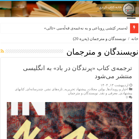
لەسەر کێشی ڕوباعی و به نەغمەی قەڵەمی «ئالی»
بورجە بێ دەلاقەکان نازانن دەرەوە چەند شەممەیە!
خانه
/
نویسندگان و مترجمان
(پەڕە 20)
نویسندگان و مترجمان
ترجمه‌ی کتاب «پرندگان در باد» به انگلیسی
منتشر می‌شود
اردیبهشت ۱۳, ۱۴۰۴
اخبار و رویدادها
,
بولتن مجلات
,
پیشنهاد تحریریه
,
تازەهای نشر
,
چندرسانه‌ای
,
کتابهای
پیشنهادی
,
معرفی و نقد
,
نویسندگان و مترجمان
0