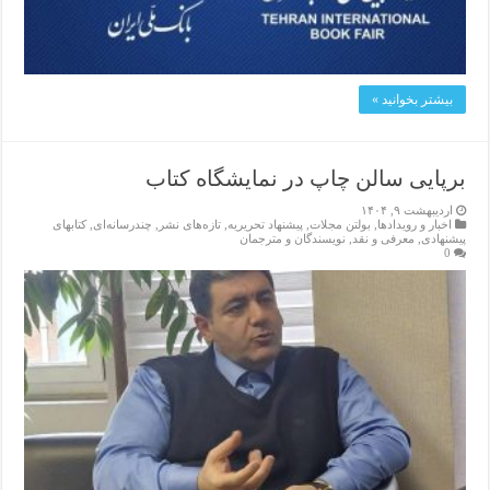
بیشتر بخوانید »
برپایی سالن چاپ در نمایشگاه کتاب
اردیبهشت ۹, ۱۴۰۴
اخبار و رویدادها
,
بولتن مجلات
,
پیشنهاد تحریریه
,
تازەهای نشر
,
چندرسانه‌ای
,
کتابهای
پیشنهادی
,
معرفی و نقد
,
نویسندگان و مترجمان
0