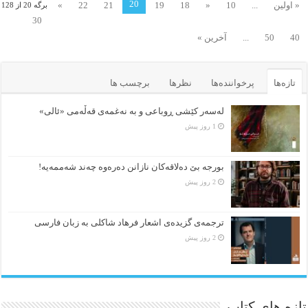
20
« اولین
...
10
«
18
19
21
22
»
برگه 20 از 128
30
40
50
...
آخرین »
تازه‌ها
پرخواننده‌ها
نظرها
برچسب ها
لەسەر کێشی ڕوباعی و به نەغمەی قەڵەمی «ئالی»
1 روز پیش
بورجە بێ دەلاقەکان نازانن دەرەوە چەند شەممەیە!
2 روز پیش
ترجمه‌ی گزیده‌‌ی اشعار فرهاد شاکلی به زبان فارسی
2 روز پیش
تازه های کتاب