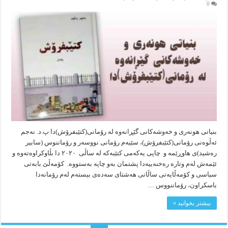
0
بنیاتی هونەری و خەوشەکانی گێڕانەوە لە رۆمانی(کتێبفرۆش)دا پ.د. نەجم
ئەڵوەنی رۆمانی(کتێبفرۆش)، سێیەم رۆمانی نووسەر و رۆماننوس (سابیر
رەشید)ی هاوڕێمە و چاپی یەکەمی کتێبەکە لە ساڵی ۲۰۲۰ دا بڵاوکراوەتەوە و
ئێمەش لەم وتارە رەخنەییەدا پشتمان بەو چاپە بەستووە. کۆمەڵێ بابەتی
سیاسی و کۆمەڵایەتی ساڵانی هەشتای سەدەی بیستەم لەم رۆمانەدا
باسکراون، رۆماننووس …
بیشتر بخوانید »