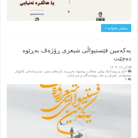
بیشتر بخوانید »
یەکەمین فێستیواڵی شیعری ڕۆژەڤ بەڕێوە
دەچێت
آذر ۱۷, ۱۴۰۴
اخبار و رویدادها
,
بولتن مجلات
,
پیشنهاد تحریریه
,
تازەهای نشر
,
چندرسانه‌ای
,
کتابهای
پیشنهادی
,
معرفی و نقد
,
نویسندگان و مترجمان
0