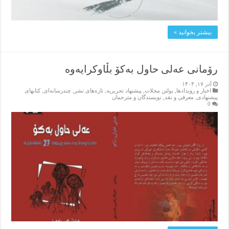
بیشتر بخوانید »
رۆمانی عەلی حاول بەكۆ بڵاوکرایەوە
آذر ۱۷, ۱۴۰۴
اخبار و رویدادها
,
بولتن مجلات
,
پیشنهاد تحریریه
,
تازەهای نشر
,
چندرسانه‌ای
,
کتابهای
پیشنهادی
,
معرفی و نقد
,
نویسندگان و مترجمان
0