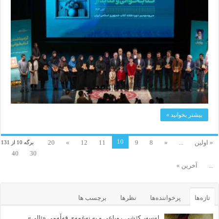
بیشتر بخوانید »
10
« اولین
...
«
8
9
11
12
»
20
برگه 10 از 131
40
30
...
آخرین »
تازه‌ها
پرخواننده‌ها
نظرها
برچسب ها
لەسەر کێشی ڕوباعی و به نەغمەی قەڵەمی «ئالی»