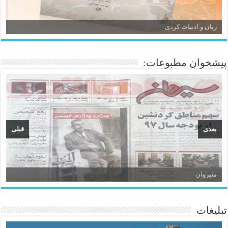
زبان و ادبیات کردی
پیشخوان مطبوعات:
بعدی
قبلی
سیروان
تبلیغات
ئاژانسی هەواڵی مێهر