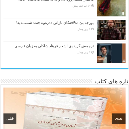
14 ساعت پیش
بورجە بێ دەلاقەکان نازانن دەرەوە چەند شەممەیە!
1 روز پیش
ترجمه‌ی گزیده‌‌ی اشعار فرهاد شاکلی به زبان فارسی
2 روز پیش
تازه های کتاب
بعدی
قبلی