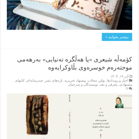
بیشتر بخوانید »
کۆمەڵە شیعری «پا هەڵگرە تەنیایی» بەرهەمی
موحتەرەم خوسرەوی بڵاوکرایەوە
آذر ۱۹, ۱۴۰۴
اخبار و رویدادها
,
بولتن مجلات
,
پیشنهاد تحریریه
,
تازەهای نشر
,
چندرسانه‌ای
,
کتابهای
پیشنهادی
,
معرفی و نقد
,
نویسندگان و مترجمان
0