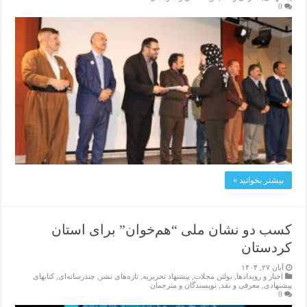
0
بیشتر بخوانید »
کسب دو نشان ملی “هم‌خوان” برای استان
کردستان
آبان ۲۷, ۱۴۰۴
اخبار و رویدادها
,
بولتن مجلات
,
پیشنهاد تحریریه
,
تازەهای نشر
,
چندرسانه‌ای
,
کتابهای
پیشنهادی
,
معرفی و نقد
,
نویسندگان و مترجمان
0