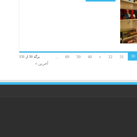
30
...
60
50
40
»
32
31
برگه 30 از 131
آخرین »