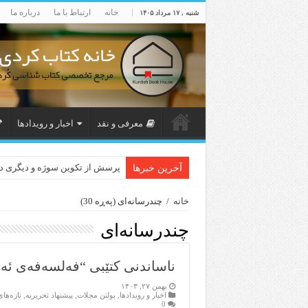
خانه
ارتباط با ما
درباره ما
شنبه , ۱۷ مرداد ۱۴۰۵
معرفی و نقد
اخبار و رویدادها
پرسش از تکوین سوژه و دیگری 
آخرین خبرها
خانه
/
چندرسانه‌ای
(پەڕە 30)
چندرسانه‌ای
ناساندنی کتێبی “فەلسەفەی ئە
بهمن ۲۷, ۱۴۰۳
اخبار و رویدادها
,
بولتن مجلات
,
پیشنهاد تحریریه
,
تازەها
0