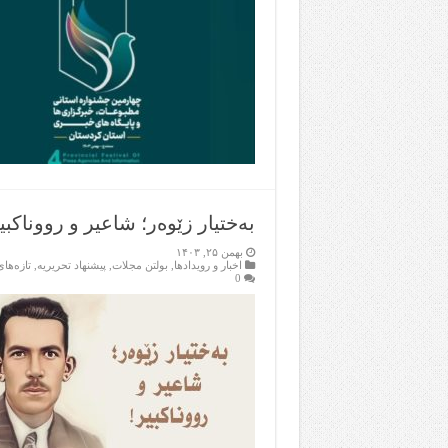
بەختیار زێوەر؛ شاعیر و رووناکبی
بهمن ۲۵, ۱۴۰۳
اخبار و رویدادها
,
بولتن مجلات
,
پیشنهاد تحریریه
,
تازەها
0