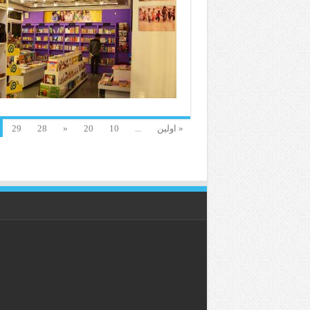
« اولین
...
10
20
«
28
29