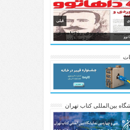
ی
قبلی
وان
انسی هەواڵی مێهر
ات
گاه بین‌المللی کتاب تهران