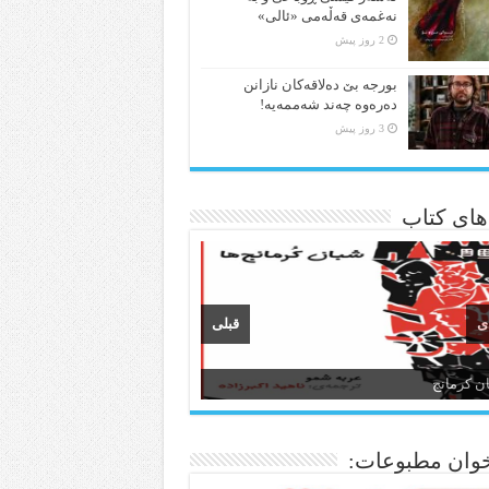
نەغمەی قەڵەمی «ئالی»
2 روز پیش
بورجە بێ دەلاقەکان نازانن
دەرەوە چەند شەممەیە!
3 روز پیش
 های کتاب
ی
قبلی
ن و ادبیات کردی
وان مطبوعات: