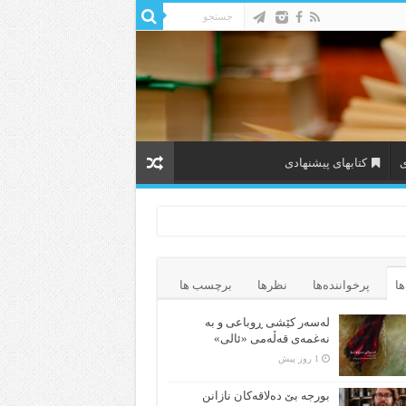
ی
کتابهای پیشنهادی
ها
پرخواننده‌ها
نظرها
برچسب ها
لەسەر کێشی ڕوباعی و به
نەغمەی قەڵەمی «ئالی»
1 روز پیش
بورجە بێ دەلاقەکان نازانن