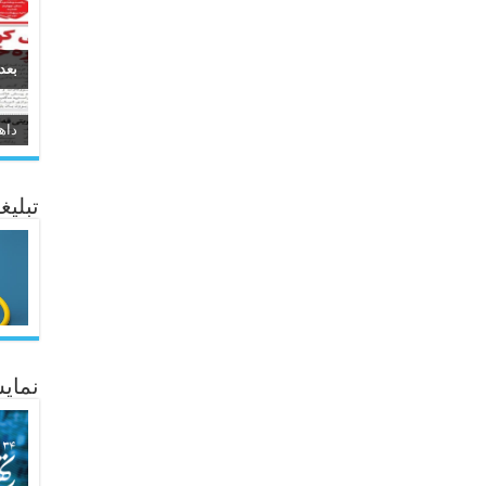
بعد
سیر
ئاژ
تبلیغ
نمایش