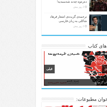
دەرەوە چەند شەممەیە!
2 روز پیش
ترجمه‌ی گزیده‌‌ی اشعار فرهاد
شاکلی به زبان فارسی
2 روز پیش
 های کتاب
ی
قبلی
ن و ادبیات کردی
وان مطبوعات: