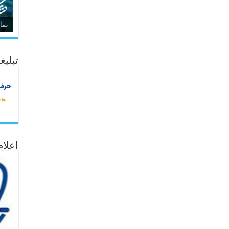
نما
تبلیغ
اعلا