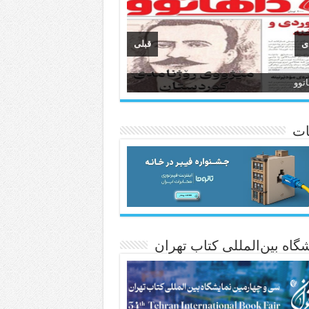
ی
قبلی
وان
انسی هەواڵی مێهر
ات
گاه بین‌المللی کتاب تهران