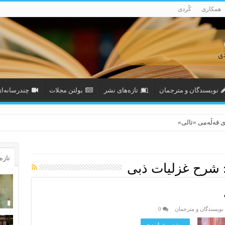
همکاری
کُردی
نویسندگان و مترجمان
تازەهای نشر
بولتن مجلات
چندرسانه‌ا
ی قەڵەمی «ئالی»
تازه‌
شرح غزلیات ذبی
نویسندگان و مترجمان
0