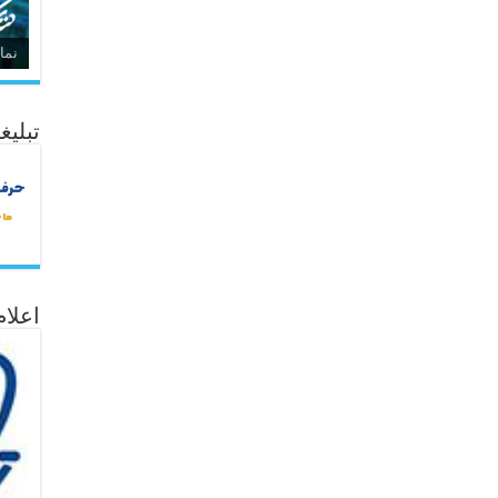
نما
تبلیغ
اعلا