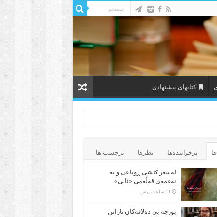
ی
کتابهای پیشنهادی
ها
پرخواننده‌ها
نظرها
برچسب ها
لەسەر کێشی ڕوباعی و به
نەغمەی قەڵەمی «ئالی»
11 ساعت پیش
بورجە بێ دەلاقەکان نازانن