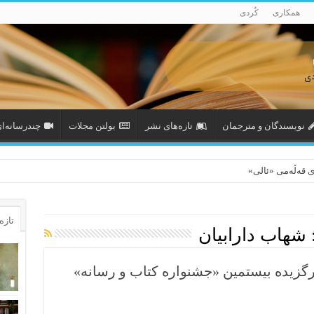
همکاری
کُردی
نویسندگان و مترجمان
تازەهای نشر
بولتن مجلات
چندرسانه‌ا
ی قەڵەمی «ئالی»
تازه‌
شهاب دارابیان
رگزیده بیستمین «جشنواره کتاب و رسانه»