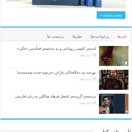
بیشتر بخوانید »
تازه‌ها
پرخواننده‌ها
نظرها
برچسب ها
لەسەر کێشی ڕوباعی و به نەغمەی قەڵەمی «ئالی»
1 روز پیش
بورجە بێ دەلاقەکان نازانن دەرەوە چەند شەممەیە!
2 روز پیش
ترجمه‌ی گزیده‌‌ی اشعار فرهاد شاکلی به زبان فارسی
2 روز پیش