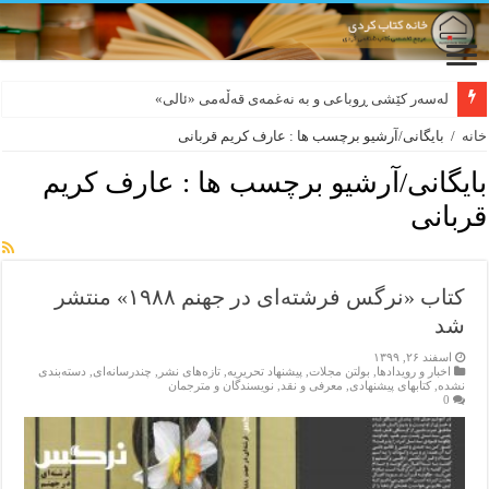
لەسەر کێشی ڕوباعی و به نەغمەی قەڵەمی «ئالی»
خانه
/
بایگانی/آرشیو برچسب ها : عارف کریم قربانی
بایگانی/آرشیو برچسب ها :
عارف کریم
قربانی
کتاب «نرگس فرشته‌ای در جهنم ۱۹۸۸» منتشر
شد
اسفند ۲۶, ۱۳۹۹
اخبار و رویدادها
,
بولتن مجلات
,
پیشنهاد تحریریه
,
تازەهای نشر
,
چندرسانه‌ای
,
دسته‌بندی
نشده
,
کتابهای پیشنهادی
,
معرفی و نقد
,
نویسندگان و مترجمان
0