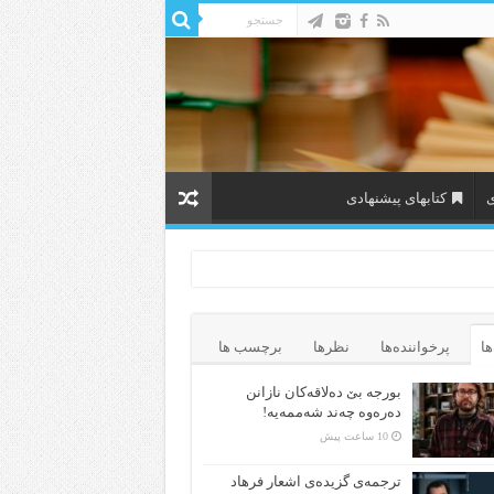
ی
کتابهای پیشنهادی
ها
پرخواننده‌ها
نظرها
برچسب ها
بورجە بێ دەلاقەکان نازانن
دەرەوە چەند شەممەیە!
10 ساعت پیش
ترجمه‌ی گزیده‌‌ی اشعار فرهاد