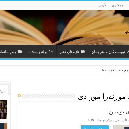
همکاری
کُردی
نویسندگان و مترجمان
تازەهای نشر
بولتن مجلات
چندرسانه‌ا
وە چەند شەممەیە!
تازه‌
مورته‌زا مورادی
ی نوشتن
ەهای نشر
,
معرفی و نقد
0