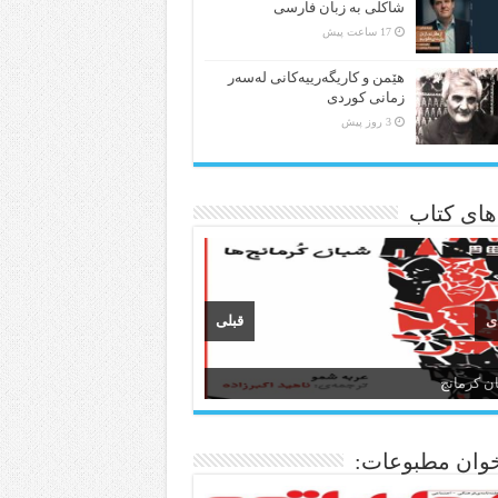
شاکلی به زبان فارسی
17 ساعت پیش
هێمن و كاریگەرییەكانی لەسەر
زمانی كوردی
3 روز پیش
 های کتاب
ی
قبلی
ن کرمانج
ن و ادبیات کردی
وان مطبوعات: