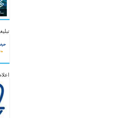
نما
تبلیغ
اعلا