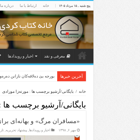
خانه
ارتباط با ما
درباره ما
پنج شنبه , ۱۵ مرداد ۱۴۰۵
معرفی و نقد
اخبار و رویدادها
بورجە بێ دەلاقەکان نازانن دەرە
آخرین خبرها
خانه
/
بایگانی/آرشیو برچسب ها : مورته‌زا مورادی
بایگانی/آرشیو برچسب ها :
«مسافران مرگ» و بهانەای برا
مهر ۶, ۱۳۹۸
اخبار و رویدادها
,
پیشنهاد تحریریه
,
تاز