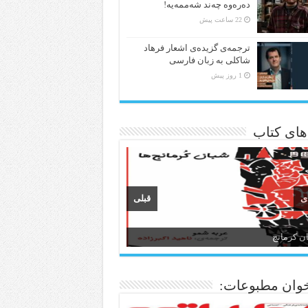
دەرەوە چەند شەممەیە!
22 ساعت پیش
ترجمه‌ی گزیده‌‌ی اشعار فرهاد
شاکلی به زبان فارسی
1 روز پیش
 های کتاب
ی
قبلی
ن کرمانج
ن و ادبیات کردی
وان مطبوعات: