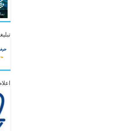
نما
تبلیغ
اعلا