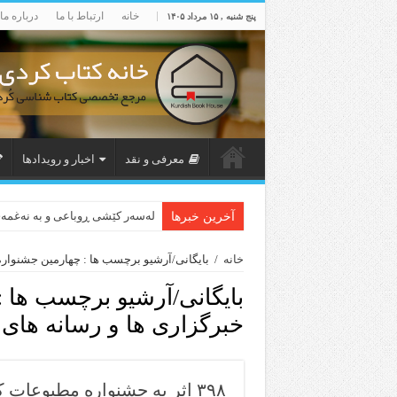
خانه
ارتباط با ما
درباره ما
پنج شنبه , ۱۵ مرداد ۱۴۰۵
معرفی و نقد
اخبار و رویدادها
لەسەر کێشی ڕوباعی و به نەغمە
آخرین خبرها
خانه
/
بایگانی/آرشیو برچسب ها : چهارمین جشنواره
بایگانی/آرشیو برچسب ها :
خبرگزاری ها و رسانه های
۳۹۸ اثر به جشنواره مطبوعات کردستان ارسال شد