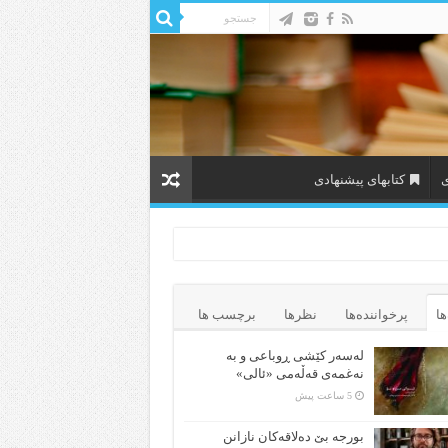
ی
کتابهای پیشنهادی
ها
پرخواننده‌ها
نظرها
برچسب ها
لەسەر کێشی ڕوباعی و به
نەغمەی قەڵەمی «ئالی»
5 ساعت پیش
بورجە بێ دەلاقەکان نازانن