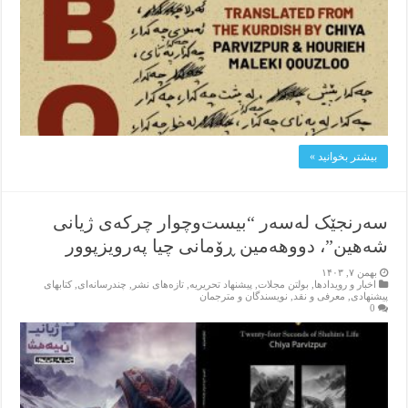
بیشتر بخوانید »
سەرنجێک لەسەر “بیست‌وچوار چرکەی ژیانی
شەهین”، دووهەمین ڕۆمانی چیا پەرویزپوور
بهمن ۷, ۱۴۰۳
اخبار و رویدادها
,
بولتن مجلات
,
پیشنهاد تحریریه
,
تازەهای نشر
,
چندرسانه‌ای
,
کتابهای
پیشنهادی
,
معرفی و نقد
,
نویسندگان و مترجمان
0