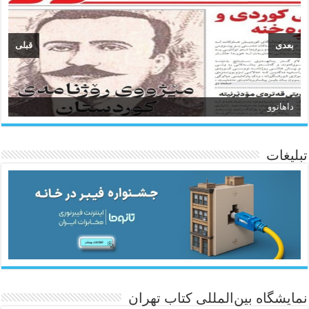
بعدی
قبلی
داهاتوو
سیروان
تبلیغات
ئاژانسی هەواڵی مێهر
نمایشگاه بین‌المللی کتاب تهران