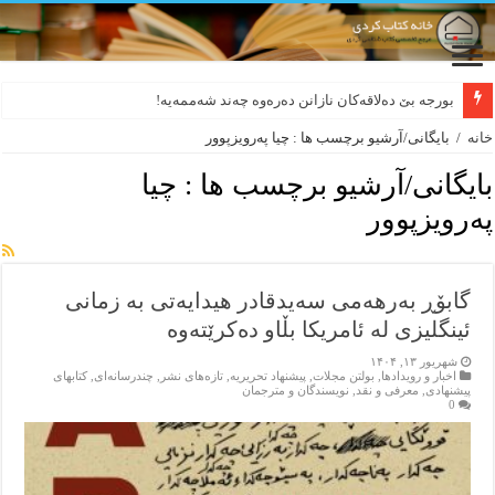
بورجە بێ دەلاقەکان نازانن دەرەوە چەند شەممەیە!
خانه
/
بایگانی/آرشیو برچسب ها : چیا پەرویزپوور
بایگانی/آرشیو برچسب ها :
چیا
پەرویزپوور
گابۆڕ بەرھەمی سەیدقادر ھیدایەتی بە زمانی
ئینگلیزی لە ئامریکا بڵاو دەکرێتەوە
شهریور ۱۳, ۱۴۰۴
اخبار و رویدادها
,
بولتن مجلات
,
پیشنهاد تحریریه
,
تازەهای نشر
,
چندرسانه‌ای
,
کتابهای
پیشنهادی
,
معرفی و نقد
,
نویسندگان و مترجمان
0