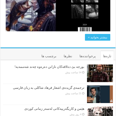
بیشتر بخوانید »
تازه‌ها
پرخواننده‌ها
نظرها
برچسب ها
بورجە بێ دەلاقەکان نازانن دەرەوە چەند شەممەیە!
14 ساعت پیش
ترجمه‌ی گزیده‌‌ی اشعار فرهاد شاکلی به زبان فارسی
21 ساعت پیش
هێمن و كاریگەرییەكانی لەسەر زمانی كوردی
4 روز پیش