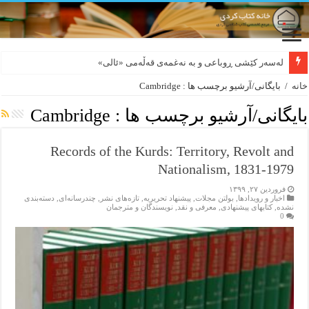
لەسەر کێشی ڕوباعی و به نەغمەی قەڵەمی «ئالی»
بورجە بێ دەلاقەکان نازانن دەرەوە چەند شەممەیە!
خانه
/
بایگانی/آرشیو برچسب ها : Cambridge
بایگانی/آرشیو برچسب ها :
Cambridge
Records of the Kurds: Territory, Revolt and
Nationalism, 1831-1979
فروردین ۲۷, ۱۳۹۹
اخبار و رویدادها
,
بولتن مجلات
,
پیشنهاد تحریریه
,
تازەهای نشر
,
چندرسانه‌ای
,
دسته‌بندی
نشده
,
کتابهای پیشنهادی
,
معرفی و نقد
,
نویسندگان و مترجمان
0