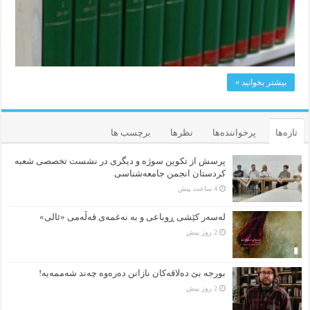
بیشتر بخوانید »
تازه‌ها
پرخواننده‌ها
نظرها
برچسب ها
پرسش از تکوین سوژه و دیگری در نشست تخصصی شعبه
کردستان انجمن جامعه‌شناسی
4 ساعت پیش
لەسەر کێشی ڕوباعی و به نەغمەی قەڵەمی «ئالی»
2 روز پیش
بورجە بێ دەلاقەکان نازانن دەرەوە چەند شەممەیە!
2 روز پیش