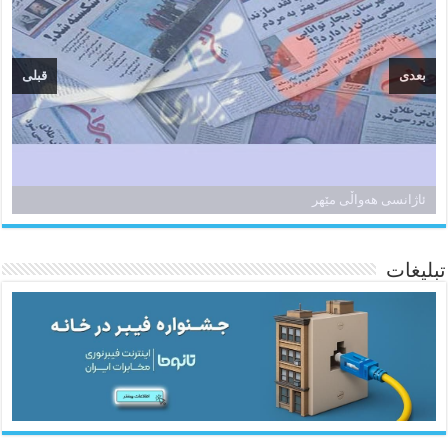
بعدی
قبلی
ئاژانسی هەواڵی مێهر
تبلیغات