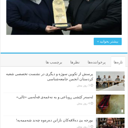
بیشتر بخوانید »
تازه‌ها
پرخواننده‌ها
نظرها
برچسب ها
پرسش از تکوین سوژه و دیگری در نشست تخصصی شعبه
کردستان انجمن جامعه‌شناسی
3 روز پیش
لەسەر کێشی ڕوباعی و به نەغمەی قەڵەمی «ئالی»
4 روز پیش
بورجە بێ دەلاقەکان نازانن دەرەوە چەند شەممەیە!
5 روز پیش