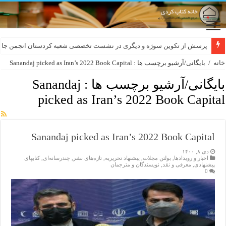
پرسش از تکوین سوژه و دیگری در نشست تخصصی شعبه کردستان انجمن جام
خانه
/
بایگانی/آرشیو برچسب ها : Sanandaj picked as Iran’s 2022 Book Capital
بایگانی/آرشیو برچسب ها :
Sanandaj
picked as Iran’s 2022 Book Capital
Sanandaj picked as Iran’s 2022 Book Capital
دی ۸, ۱۴۰۰
اخبار و رویدادها
,
بولتن مجلات
,
پیشنهاد تحریریه
,
تازەهای نشر
,
چندرسانه‌ای
,
کتابهای
پیشنهادی
,
معرفی و نقد
,
نویسندگان و مترجمان
0