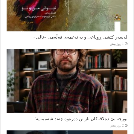
لەسەر کێشی ڕوباعی و به نەغمەی قەڵەمی «ئالی»
1 روز پیش
بورجە بێ دەلاقەکان نازانن دەرەوە چەند شەممەیە!
2 روز پیش