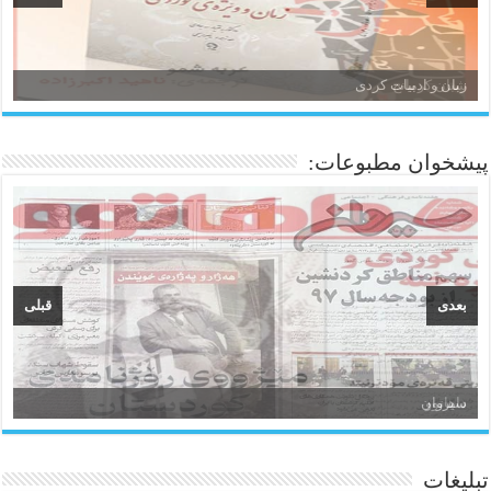
زبان و ادبیات کردی
پیشخوان مطبوعات:
بعدی
قبلی
سیروان
تبلیغات
ئاژانسی هەواڵی مێهر