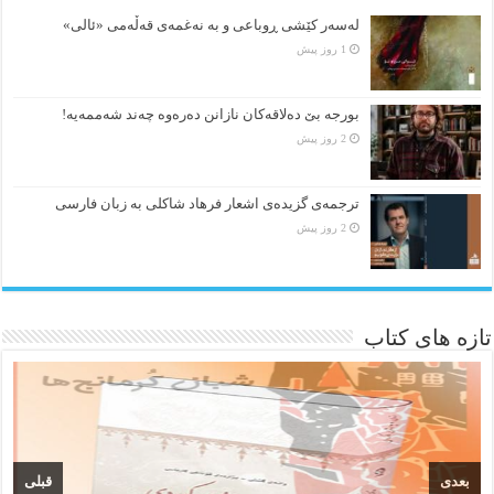
لەسەر کێشی ڕوباعی و به نەغمەی قەڵەمی «ئالی»
1 روز پیش
بورجە بێ دەلاقەکان نازانن دەرەوە چەند شەممەیە!
2 روز پیش
ترجمه‌ی گزیده‌‌ی اشعار فرهاد شاکلی به زبان فارسی
2 روز پیش
تازه های کتاب
بعدی
قبلی