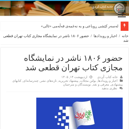
لەسەر کێشی ڕوباعی و به نەغمەی قەڵەمی «ئالی»
بورجە بێ دەلاقەکان نازانن دەرەوە چەند شەممەیە!
خانه
/
اخبار و رویدادها
/
حضور ۱۸۰۶ ناشر در نمایشگاه مجازی کتاب تهران قطعی
شد
حضور ۱۸۰۶ ناشر در نمایشگاه
مجازی کتاب تهران قطعی شد
خانه کتاب کُردی
اردیبهشت ۱۴, ۱۴۰۵
اخبار و رویدادها
,
بولتن مجلات
,
پیشنهاد تحریریه
,
تازەهای نشر
,
چندرسانه‌ای
,
کتابهای
پیشنهادی
,
معرفی و نقد
,
نویسندگان و مترجمان
نظری بدهید