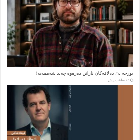
بورجە بێ دەلاقەکان نازانن دەرەوە چەند شەممەیە!
23 ساعت پیش