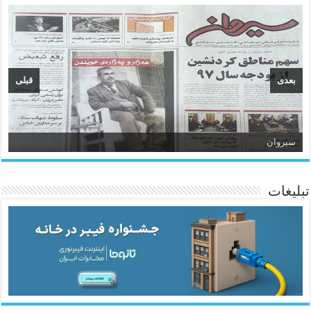
بعدی
قبلی
سیروان
تبلیغات
ئاژانسی هەواڵی مێهر