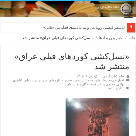
لەسەر کێشی ڕوباعی و به نەغمەی قەڵەمی «ئالی»
بورجە بێ دەلاقەکان نازانن دەرەوە چەند شەممەیە!
خانه
/
اخبار و رویدادها
/
«نسل‌کشی کوردهای فیلی عراق» منتشر شد
«نسل‌کشی کوردهای فیلی عراق»
منتشر شد
خانه کتاب کُردی
تیر ۸, ۱۴۰۵
اخبار و رویدادها
,
بولتن مجلات
,
پیشنهاد تحریریه
,
تازەهای نشر
,
چندرسانه‌ای
,
کتابهای
پیشنهادی
,
معرفی و نقد
,
نویسندگان و مترجمان
نظری بدهید