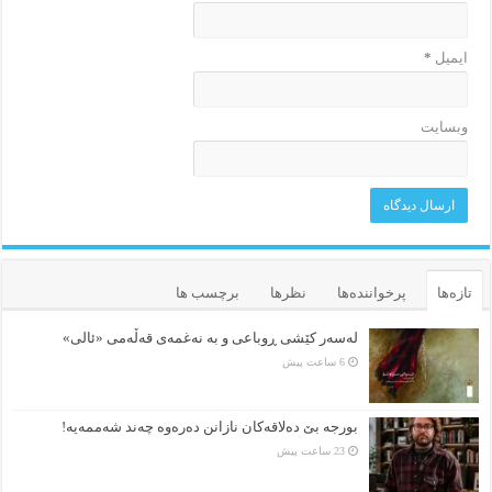
ایمیل
*
وبسایت
تازه‌ها
پرخواننده‌ها
نظرها
برچسب ها
لەسەر کێشی ڕوباعی و به نەغمەی قەڵەمی «ئالی»
6 ساعت پیش
بورجە بێ دەلاقەکان نازانن دەرەوە چەند شەممەیە!
23 ساعت پیش