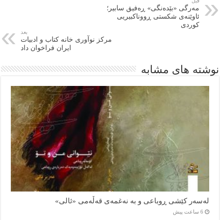
قبل
مەرگی «بێدەنگی» ڕەفیق سابیر؛
ئاوێنەی شکستی ڕووناکبیریی
کوردی
بعد
مرکز نوآوری خانه کتاب و ادبیات
ایران فراخوان داد
نوشته های مشابه
لەسەر کێشی ڕوباعی و به نەغمەی قەڵەمی «ئالی»
6 ساعت پیش