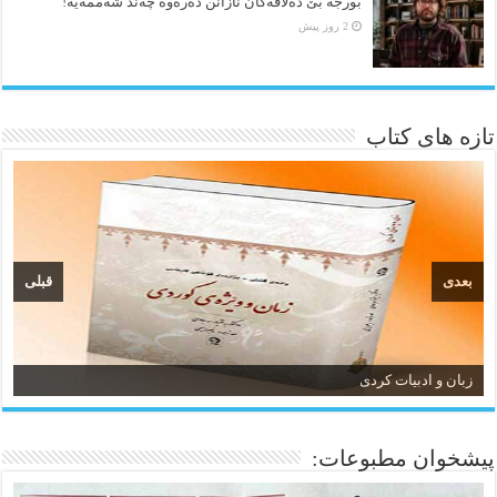
بورجە بێ دەلاقەکان نازانن دەرەوە چەند شەممەیە!
2 روز پیش
تازه های کتاب
بعدی
قبلی
زبان و ادبیات کردی
پیشخوان مطبوعات: