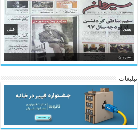
بعدی
قبلی
سیروان
تبلیغات
ئاژانسی هەواڵی مێهر