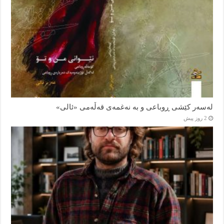
لەسەر کێشی ڕوباعی و به نەغمەی قەڵەمی «ئالی»
2 روز پیش