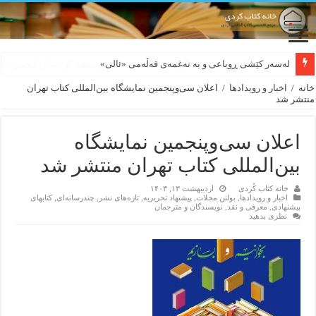
لەسەر کێشی ڕوباعی و به نەغمەی قەڵەمی «ئالی»
خانه
/
اخبار و رویدادها
/
اعلان سی‌وپنجمین نمایشگاه بین‌المللی کتاب تهران
منتشر شد
اعلان سی‌وپنجمین نمایشگاه
بین‌المللی کتاب تهران منتشر شد
خانه کتاب کُردی
اردیبهشت ۱۳, ۱۴۰۳
اخبار و رویدادها
,
بولتن مجلات
,
پیشنهاد تحریریه
,
تازەهای نشر
,
چندرسانه‌ای
,
کتابهای
پیشنهادی
,
معرفی و نقد
,
نویسندگان و مترجمان
نظری بدهید