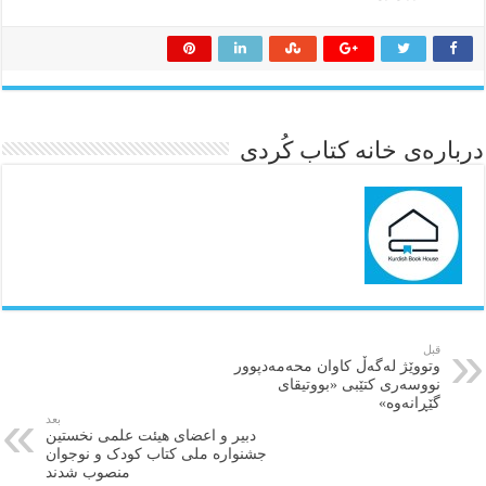
درباره‌ی خانه کتاب کُردی
قبل
وتووێژ لەگەڵ کاوان محەمەدپوور
نووسەری کتێبی «بووتیقای
گێڕانەوە»
بعد
دبیر و اعضای هیئت‌ علمی نخستین
جشنواره ملی کتاب کودک و نوجوان
منصوب شدند