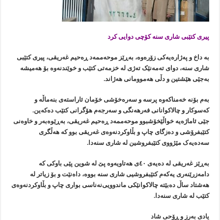
پیری کتێبی شاری سنە کۆچی دوایی کرد
بە داخ و پەژارەیەکی زۆرەوە، بەڕێز موحەممەد ڕەحیم غەریقی، پیری کتێبی
شاری سنە، دوای تەمەنێک تەژی لە خزمەتی کتێب و خوێندنەوە بۆ هەمیشە
بەجێی هێشتین و دڵی هەموومانی هەژاند.
بەم بۆنە خەمناکەوە ‌پرسە و سەرەخۆشی خۆمان ئاراستەی بنەماڵە و
کەسوکار و چالاکوانانی فەرهەنگی و سەرجەم هۆگرانی کتێب دەکەین.
جێی ئاماژەیە خواڵێخۆشبوو موحەممەد ڕەحیم غەریقی، بەڕێوەبەر و خاوەنی
کتێبفرۆشی و دەزگای چاپ و بڵاوکردنەوەی غەریقی بوو کە هەڵگری
سەدەیەک مێژووی کتێبفروشین لە شاری سنەدا.
بەڕێز غەریقی لە دەیەی ٤۰ی هەتاویەوە پێ لە شوین پێی باوکی کە
دامەزرێنەری یەکەم کتێبفروشیی شاری سنە بووە، داەنێت و بۆ زیاتر لە
هەشتاد ساڵ دەبێتە چالاکوانێکی ماندوویی‌‌نەناسی بواری چاپ و بڵاوکردنەوەی
کتێب لە شاری سنەدا.
یادی بەرز و ڕۆحی شاد