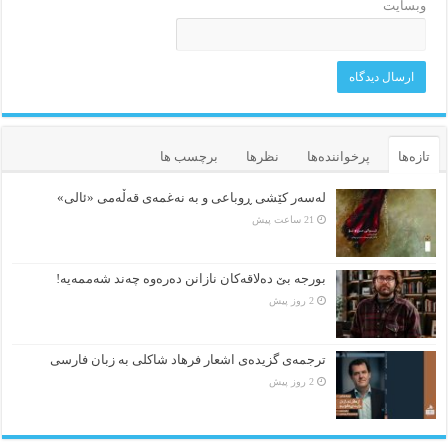
وبسایت
تازه‌ها
پرخواننده‌ها
نظرها
برچسب ها
لەسەر کێشی ڕوباعی و به نەغمەی قەڵەمی «ئالی»
21 ساعت پیش
بورجە بێ دەلاقەکان نازانن دەرەوە چەند شەممەیە!
2 روز پیش
ترجمه‌ی گزیده‌‌ی اشعار فرهاد شاکلی به زبان فارسی
2 روز پیش