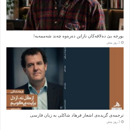
بورجە بێ دەلاقەکان نازانن دەرەوە چەند شەممەیە!
2 روز پیش
ترجمه‌ی گزیده‌‌ی اشعار فرهاد شاکلی به زبان فارسی
2 روز پیش