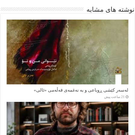
نوشته های مشابه
لەسەر کێشی ڕوباعی و به نەغمەی قەڵەمی «ئالی»
21 ساعت پیش