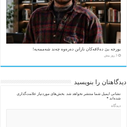
بورجە بێ دەلاقەکان نازانن دەرەوە چەند شەممەیە!
3 روز پیش
دیدگاهتان را بنویسید
نشانی ایمیل شما منتشر نخواهد شد.
بخش‌های موردنیاز علامت‌گذاری
شده‌اند
*
دیدگاه