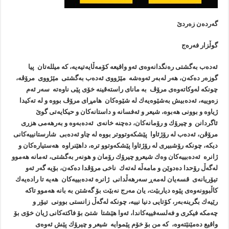
گەردەن زەردێ
گوڵزار فەرەج
ئەدەب بەگشتی رەنگدانەوەی ئەو واقیعە كۆمەڵایەتیەیە، كە میللەتان پیا
گوزەر دەكەن، هەر لەبەر ئەوەشە مێژووی ئەدەب بەگشتی مێژووی مرۆڤە،
چونكە لەوكاتەوەی مرۆڤ بە مانای راستەقینە خۆی پێی ناوەتە سەر ئەم
زەوییە، ئەدەبیش بەشێوەیەك لە شێوەكان هامڕای مرۆڤ بووە و لە تەكیدا
ژیاوە و بوونی هەبوە، شیعر و ئەفسانە و داستانەكان و حیكایەتی گوێ
ئاگردانن و چیرۆك و رۆمانەكان، دەچنە خانەی ئەدەبەوە و بەرهەمی هزری
مرۆڤن، ئەدەب لە رۆژئاوا پێشكەوتووتر بووە لە چاو ئەدەبی شارستانییەكانی
دیكە، چونكە رۆشبیری لە رۆژئاوا پێشكەوتوو ترە، داهێنراوە هەستیارەكان و
ژانرە ئەدەبییەكان وەك شیعرو چیرۆك رۆمان و هونەر بەگشتی، ئەمانە هەموو
لەگەڵ رۆحدا دەدوێن و مامەڵە لەتەك ناخی مرۆڤدا دەكەن، بۆیە گەر ئەو
تیۆریانەی قسەیان لەمەڕ سەرهەڵدانی ژانرە ئەدەبییەكان هەیە تا رادەیەك
كاڵبوونەوەی پێوە دیاربێت، یان مەرج نەبێت بۆ گەشتن بە بانە هەموو تاكە
رێیەك بگرینەبەر، كۆتایی دنیا نییە، چونكە لەگەڵ زانستی بوونی تیۆر و
چەمكە فیكری و فەلسەفییەكاندا، ئەوا هێشتا شتێ بۆ فاكتەكانی ژیان خۆی بۆ
واقیع دەمێنێتەوە، كە من بۆ خۆم پێموایە شیعر و چیرۆك پێش ئەوەی