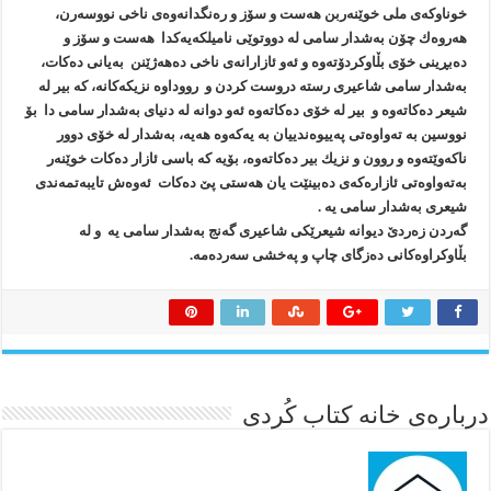
خوناوكەی ملی خوێنەربن هەست و سۆز و رەنگدانەوەی ناخی نووسەرن،
هەروەك چۆن بەشدار سامی لە دووتوێی نامیلكەیەكدا هەست و سۆز و
دەبڕینی خۆی بڵاوكردۆتەوە و ئەو ئازارانەی ناخی دەهەژێنن بەیانی دەكات،
بەشدار سامی شاعیری رستە دروست كردن و رووداوە نزیكەكانە، كە بیر لە
شیعر دەكاتەوە و بیر لە خۆی دەكاتەوە ئەو دوانە لە دنیای بەشدار سامی دا بۆ
نووسین بە تەواوەتی پەییوەندییان بە یەكەوە هەیە، بەشدار لە خۆی دوور
ناكەوێتەوە و روون و نزیك بیر دەكاتەوە، بۆیە كە باسی ئازار دەكات خوێنەر
بەتەواوەتی ئازارەكەی دەبینێت یان هەستی پێ دەكات ئەوەش تایبەتمەندی
شیعری بەشدار سامی یە .
گەردن زەردێ دیوانە شیعرێكی شاعیری گەنج بەشدار سامی یە و لە
بڵاوكراوەكانی دەزگای چاپ و پەخشی سەردەمە.
درباره‌ی خانه کتاب کُردی