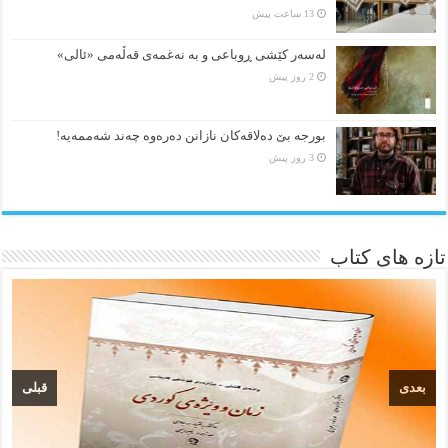
13 ساعت پیش
لەسەر کێشی ڕوباعی و به نەغمەی قەڵەمی «ئالی»
2 روز پیش
بورجە بێ دەلاقەکان نازانن دەرەوە چەند شەممەیە!
3 روز پیش
تازه های کتاب
بعدی
قبلی