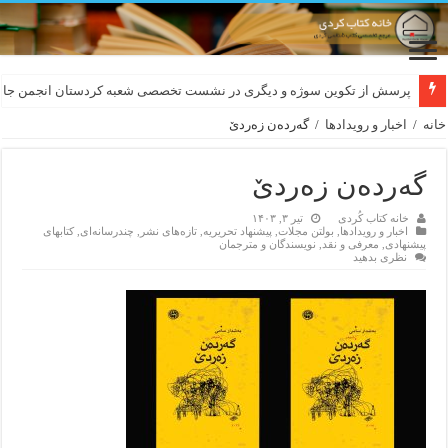
لەسەر کێشی ڕوباعی و به نەغمەی قەڵەمی «ئالی»
پرسش از تکوین سوژه و دیگری در نشست تخصصی شعبه کردستان انجمن جام
خانه
/
اخبار و رویدادها
/
گەردەن زەردێ
گەردەن زەردێ
خانه کتاب کُردی
تیر ۳, ۱۴۰۳
اخبار و رویدادها
,
بولتن مجلات
,
پیشنهاد تحریریه
,
تازەهای نشر
,
چندرسانه‌ای
,
کتابهای
پیشنهادی
,
معرفی و نقد
,
نویسندگان و مترجمان
نظری بدهید