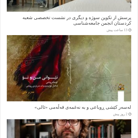
پرسش از تکوین سوژه و دیگری در نشست تخصصی شعبه
کردستان انجمن جامعه‌شناسی
13 ساعت پیش
لەسەر کێشی ڕوباعی و به نەغمەی قەڵەمی «ئالی»
2 روز پیش