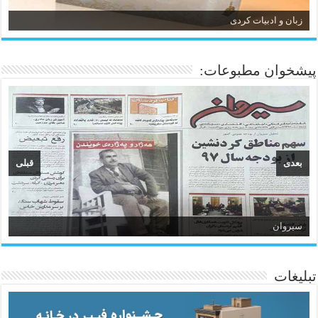
زبان و ادبیات کردی
پیشخوان مطبوعات:
بعدی
قبلی
سیروان
تبلیغات
ئاژانسی هەواڵی مێهر