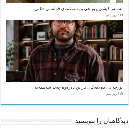
لەسەر کێشی ڕوباعی و به نەغمەی قەڵەمی «ئالی»
3 روز پیش
بورجە بێ دەلاقەکان نازانن دەرەوە چەند شەممەیە!
3 روز پیش
دیدگاهتان را بنویسید