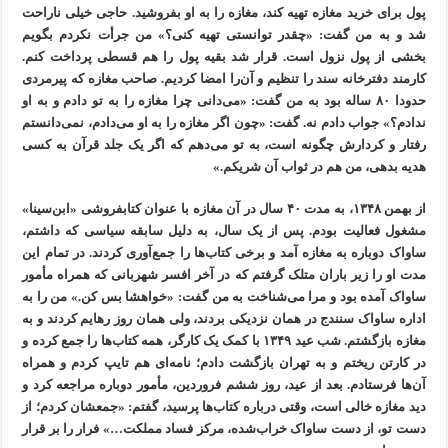
پول برای خرید مغازه تهیه کند، مغازه را به او بفروشید. حاجی خیلی ناراحت
شد و به من گفت: «چقدر توانستی تهیه کنی؟» من جرأت نکردم بگویم
بخشی از پول نزول است. قرار شد بقیه پول را هم قسطی پرداخت کنم.
کارمند دفترخانه سند را تنظیم و آن‌را امضا کردیم. صاحب مغازه که پیرمردی
حدودا ۸۰ ساله بود به من گفت: «می‌دانی چرا مغازه را به تو دادم و به او
ندادم؟» جواب دادم نه. گفت: «چون اگر مغازه را به او می‌دادم، نمی‌دانستم
رفتار و کردارش چگونه است، به تو می‌دهم که اگر یک جلد قرآن به کسی
هدیه بدهی، من هم در ثواب آن شریکم.»
از بهمن ۱۳۴۸، به مدت ۴۰ سال در آن مغازه با عنوان کتابفروشی «ابن‌سینا»
مشغول فعالیت بودم. پس از یک سال، به دلیل سابقه سیاسی که داشتم،
ساواک دوباره به مغازه آمد و برخی کتاب‌ها را جمع‌آوری کردند. در تمام این
مدت او را زیر باران متلک گرفتم که در آخر افسر شهربانی که همراه مأمور
ساواک آمده بود و مرا می‌شناخت به من گفت: «خواهشا بس کن.» من را به
اداره ساواک سنندج در همان نزدیکی بردند، ولی همان روز رهایم کردند و به
مغازه بازگشتم. شب عید ۱۳۴۹ با کمک یک کارگر، همه کتاب‌ها را جمع کرده و
در کارتن ریختم و به تهران بازگشت دادم؛ نامه‌ای هم تایپ کردم و همراه
آن‌ها فرستادم. بعد از عید، روز ششم فروردین، مأمور دوباره مراجعه کرد و
دید مغازه خالی است، وقتی درباره کتاب‌ها پرسید، گفتم: «جمعشان کردم؛ از
دست تو، از دست ساواک خراب‌شده، مرکز فساد مملکت…» فرار را بر قرار