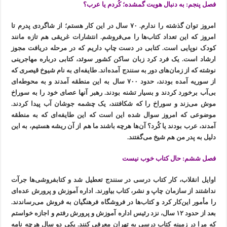
فصل پنجم: به دنبال هویت گمشده؛ کُردم یا عرب؟
امروز توان گذشته را ندارم. ۷۰ سال در این کار هستم؛ از شاگردی پدرم تا
امروز که این تعداد کتاب‌ها را می‌فروشم. انتشارات غریقی هم تازه مانند
کودک نوپایی است. کتابی در دست چاپ داریم که در مرحله دریافت مجوز
ارشاد است. یک فرد کرد زبان ساکن کشور سوئد، کتابی درباره مهاجرینی
نوشته که از زمان‌های دور به سنندج آمده‌اند. طایفه‌ای به نام شیوخ قیصری که
از سوریه آمده بودند، حدود ۷۰۰ سال به این منطقه آمدند و به محوطه‌ای
بی‌آب برخورد کردند و بسیار تشنه بودند. رهبر آ‌نها عصای خود را به سوراخ
موش می‌زند و سوراخ را که شکافتند، یک چشمه جوشان آب پیدا کردند.
موضوعی که امروز سوال شده این است که این طایفه‌ای که به منطقه
آمدند، عرب بودند یا کُرد؟ آن‌ها هرچه باشند ما هم از آن ریشه هستیم، به این
دلیل به پدر من هم شیخ می‌گفتند.
فصل ششم: حال کتاب خوب نیست
اوایل انقلاب، کار کتاب درسی در سنندج تعطیل شد و کتابفروشی‌ها جرآت
نداشتند از سازمان چاپ و نشر، کتاب بیاورند. اداره آموزش و پرورش عده‌ای
را مأمور این‌کار کرد و کتاب‌ها در فروشگاه فرهنگیان به فروش می‌رساندند.
بعد از حدود ۱۲ سال، نزد رئیس اداره آموزش و پرورش رفتم و اجازه خواستم
که مرا در زمینه کتاب درسی به تهران معرفی کنند. یکی دو سال هرچه نامه