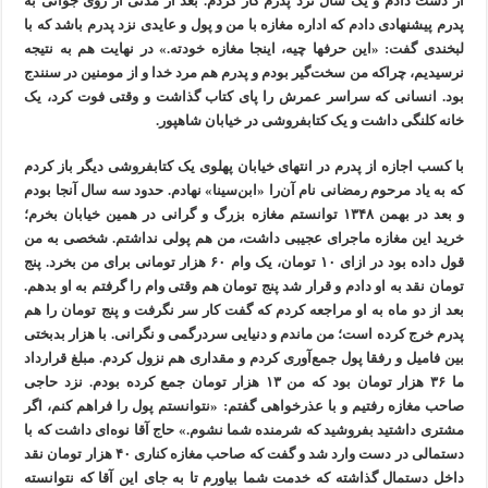
از دست دادم و یک سال نزد پدرم کار کردم. بعد از مدتی از روی جوانی به
پدرم پیشنهادی دادم که اداره مغازه با من و پول و عایدی نزد پدرم باشد که با
لبخندی گفت: «این حرفها چیه، اینجا مغازه خودته.» در نهایت هم به نتیجه
نرسیدیم، چراکه من سخت‌گیر بودم و پدرم هم مرد خدا و از مومنین در سنندج
بود. انسانی که سراسر عمرش را پای کتاب گذاشت و وقتی فوت کرد، یک
خانه کلنگی داشت و یک کتابفروشی در خیابان شاهپور.
با کسب اجازه از پدرم در انتهای خیابان پهلوی یک کتابفروشی دیگر باز کردم
که به یاد مرحوم رمضانی نام آن‌را «ابن‌سینا» نهادم. حدود سه سال آنجا بودم
و بعد در بهمن ۱۳۴۸ توانستم مغازه بزرگ و گرانی در همین خیابان بخرم؛
خرید این مغازه ماجرای عجیبی داشت، من هم پولی نداشتم. شخصی به من
قول داده بود در ازای ۱۰ تومان، یک وام ۶۰ هزار تومانی برای من بخرد. پنج
تومان نقد به او دادم و قرار شد پنج تومان هم وقتی وام را گرفتم به او بدهم.
بعد از دو ماه به او مراجعه کردم که گفت کار سر نگرفت و پنج تومان را هم
پدرم خرج کرده است؛ من ماندم و دنیایی سردرگمی و نگرانی. با هزار بدبختی
بین فامیل و رفقا پول جمع‌آوری کردم و مقداری هم نزول کردم. مبلغ قرارداد
ما ۳۶ هزار تومان بود که من ۱۳ هزار تومان جمع کرده بودم. نزد حاجی
صاحب مغازه رفتیم و با عذرخواهی گفتم: «نتوانستم پول را فراهم کنم، اگر
مشتری داشتید بفروشید که شرمنده شما نشوم.» حاج آقا نوه‌ای داشت که با
دستمالی در دست وارد شد و گفت که صاحب مغازه کناری ۴۰ هزار تومان نقد
داخل دستمال گذاشته که خدمت شما بیاورم تا به جای این آقا که نتوانسته