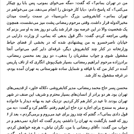
من در تهران بمانم؟» که گفت: «مگه می‌خوای بمونی، پس بابا رو چیکار
می‌کنی؟» که پاسخ دادم: «بابا کار خودش را انجام می‌دهد، من می‌خواهم در
تهران بمانم.» کتابفروشی بزرگ «ابن‌سینا» در سمت راست میدان
مخبرالدوله قرار داشت. وقتی مرحوم رمضانی پشت میز می‌نشست، همچون
یک شخصیت والا در این عرصه بود. قرار شد یکی دو روز بعد به او سر بزنم که
وقتی مراجعه کردم، گفت: «اگر قول بدهی که بمانی، از وزارت دارایی در
خیابان ناصرخسرو به من پیشنهادی شده که در بخشی از فضای حیاط
وزارتخانه در کنار چند کتابفروش دیگر، غرفه‌ای دایر کنم. می‌توانی آنجا
مشغول شوی و جواب مشتریان را بدهی.» دو روز بعد محسن رمضانی،
برادرزاده مرحوم ابراهیم رمضانی، بسیار شیک‌پوش انگاری که از ناف پاریس
آمده در کنار من که با قیافه و شمایل ساده شهرستانی به تهران آمده بودم،
در غرفه مشغول به کار شد.
محسن پسر حاج محمد رمضانی، مدیر کتابفروشی «کلاله خاور» از قدیمی‌های
تهران بود. هر دو برادر از انسان‌های بسیار محترم و شریف این صنف در شهر
تهران بودند. تا عید در کنار هم کار کردیم. نزدیک عید به بهانه دیدار با خانواده
و سفر به سنندج برای اجازه نزد حاج ابراهیم رفتم. نگاهم کرد و گفت: «به من
قول دادی بمانی؟». گفتم که چند روز برای عید می‌روم و برمی‌گردم.» بعد از ۶
روز که قصد بازگشت به تهران را داشتم، پدرم گفت که اجازه نمی‌دهم و در
جواب من گفت: «آقای رمضانی با من، نگران نباش.» هرچه خواهش کردم،
اجازه نداد و خودش مستقیم نزد مرحوم رمضانی رفت و با عذرخواهی گفت