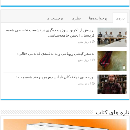
تازه‌ها
پرخواننده‌ها
نظرها
برچسب ها
پرسش از تکوین سوژه و دیگری در نشست تخصصی شعبه
کردستان انجمن جامعه‌شناسی
1 روز پیش
لەسەر کێشی ڕوباعی و به نەغمەی قەڵەمی «ئالی»
3 روز پیش
بورجە بێ دەلاقەکان نازانن دەرەوە چەند شەممەیە!
3 روز پیش
تازه های کتاب