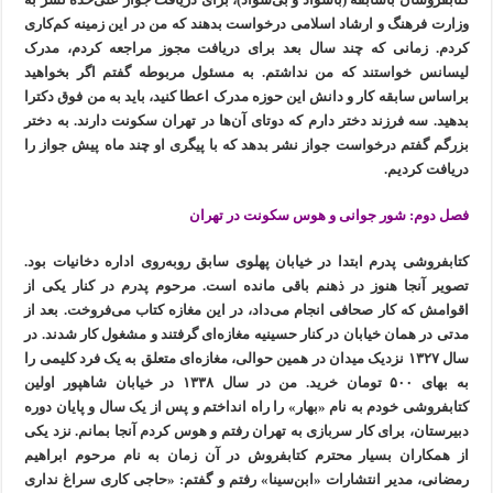
وزارت فرهنگ و ارشاد اسلامی درخواست بدهند که من در این زمینه کم‌کاری
کردم. زمانی که چند سال بعد برای دریافت مجوز مراجعه کردم، مدرک
لیسانس خواستند که من نداشتم. به مسئول مربوطه گفتم اگر بخواهید
براساس سابقه کار و دانش این حوزه مدرک اعطا کنید، باید به من فوق دکترا
بدهید. سه فرزند دختر دارم که دوتای آن‌ها در تهران سکونت دارند. به دختر
بزرگم گفتم درخواست جواز نشر بدهد که با پیگری او چند ماه پیش جواز را
دریافت کردیم.
فصل دوم: شور جوانی و هوس سکونت در تهران
کتابفروشی پدرم ابتدا در خیابان پهلوی سابق روبه‌روی اداره دخانیات بود.
تصویر آنجا هنوز در ذهنم باقی مانده است. مرحوم پدرم در کنار یکی از
اقوامش که کار صحافی انجام می‌داد، در این مغازه کتاب می‌فروخت. بعد از
مدتی در همان خیابان در کنار حسینیه مغازه‌ای گرفتند و مشغول کار شدند. در
سال ۱۳۲۷ نزدیک میدان در همین حوالی، مغازه‌ای متعلق به یک فرد کلیمی را
به بهای ۵۰۰ تومان خرید. من در سال ۱۳۳۸ در خیابان شاهپور اولین
کتابفروشی خودم به نام «بهار» را راه‌ انداختم و پس از یک سال و پایان دوره
دبیرستان، برای کار سربازی به تهران رفتم و هوس کردم آنجا بمانم. نزد یکی
از همکاران بسیار محترم کتابفروش در آن زمان به نام مرحوم ابراهیم
رمضانی، مدیر انتشارات «ابن‌سینا» رفتم و گفتم: «حاجی کاری سراغ نداری