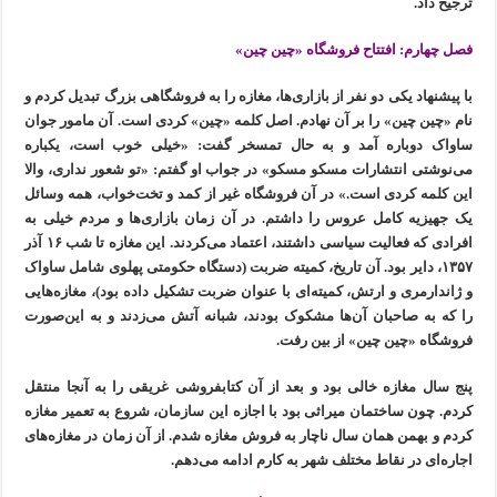
ترجیح داد.
فصل چهارم: افتتاح فروشگاه «چین چین»
با پیشنهاد یکی دو نفر از بازاری‌ها، مغازه را به فروشگاهی بزرگ تبدیل کردم و
نام «چین چین» را بر آن نهادم. اصل کلمه «چین» کردی است. آن مامور جوان
ساواک دوباره آمد و به حال تمسخر گفت: «خیلی خوب است، یکباره
می‌‌نوشتی انتشارات مسکو مسکو» در جواب او گفتم: «تو شعور نداری، والا
این کلمه کردی است.» در آن فروشگاه غیر از کمد و تخت‌خواب، همه وسائل
یک جهیزیه کامل عروس را داشتم. در آن زمان بازاری‌ها و مردم خیلی به
افرادی که فعالیت سیاسی داشتند، اعتماد می‌کردند. این مغازه تا شب ۱۶ آذر
۱۳۵۷، دایر بود. آن تاریخ، کمیته ضربت (دستگاه حکومتی پهلوی شامل ساواک
و ژاندارمری و ارتش، کمیته‌ای با عنوان ضربت تشکیل داده بود)، مغازه‌هایی
را که به صاحبان آن‌ها مشکوک بودند، شبانه آتش می‌زدند و به این‌صورت
فروشگاه «چین چین» از بین رفت.
پنج سال مغازه خالی بود و بعد از آن کتابفروشی غریقی را به آنجا منتقل
کردم. چون ساختمان میراثی بود با اجازه این سازمان، شروع به تعمیر مغازه
کردم و بهمن همان سال ناچار به فروش مغازه شدم. از آن زمان در مغازه‌های
اجاره‌ای در نقاط مختلف شهر به کارم ادامه می‌دهم.