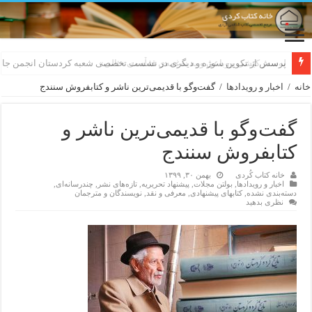
لەسەر کێشی ڕوباعی و به نەغمەی قەڵەمی «ئالی»
خانه
/
اخبار و رویدادها
/
گفت‌وگو با قدیمی‌ترین ناشر و کتابفروش سنندج
گفت‌وگو با قدیمی‌ترین ناشر و
کتابفروش سنندج
خانه کتاب کُردی
بهمن ۳۰, ۱۳۹۹
اخبار و رویدادها
,
بولتن مجلات
,
پیشنهاد تحریریه
,
تازەهای نشر
,
چندرسانه‌ای
,
دسته‌بندی نشده
,
کتابهای پیشنهادی
,
معرفی و نقد
,
نویسندگان و مترجمان
نظری بدهید