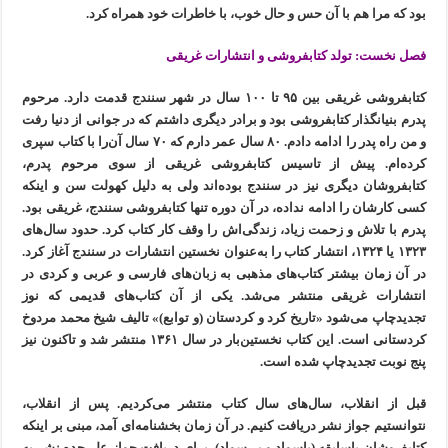
بود که مرا هم با آن حس و حال خوب، با خاطرات خود همراه کرد.
فصل نخست: تولد کتابفروشی و انتشارات غریقی
کتابفروشی غریقی بین ۹۵ تا ۱۰۰ سال در شهر سنندج قدمت دارد. مرحوم
پدرم بنیانگذار کتابفروشی بود و برادر دیگری داشتم که در جوانی از دنیا رفت
و من راه پدر را ادامه دادم. ۸۰ سال عمر دارم که ۷۰ سال آن‌را با کتاب سپری
کرده‌ام. پیش از تاسیس کتابفروشی غریقی از سوی مرحوم پدرم،
کتابفروشان دیگری نیز در سنندج بوده‌اند ولی به دلیل کهولت سن و اینکه
کسی کارشان را ادامه نداده، در آن دوره تنها کتابفروشی سنندج، غریقی بود.
پدرم با تلاش و زحمت زیاد، زندگی‌اش را وقف کار کتاب کرد. حدود سال‌های
۱۳۲۳ یا ۱۳۲۴، انتشار کتاب را به‌عنوان نخستین انتشارات در سنندج آغاز کرد.
در آن زمان بیشتر کتاب‌های مذهبی به زبان‌های فارسی و عربی و کردی در
انتشارات غریقی منتشر می‌شد. یکی از آن‌ کتاب‌های قدیمی که نوز
تجدیدچاپ می‌شود «تاریخ کرد و کردستان (و توابع)» تالیف شیخ محمد مردوخ
کردستانی است. این کتاب نخستین‌بار در سال ۱۳۶۱ منتشر شد و تاکنون نیز
پنج نوبت تجدیدچاپ شده است.
قبل از انقلاب، سال‌های سال کتاب منتشر می‌کردیم. پس از انقلاب،
نتوانستیم جواز نشر دریافت کنیم. در آن زمان بخشنامه‌ای آمد، مبنی بر اینکه
کتابفروشان باسابقه (باسواد و بی‌سواد)، برای دریافت جواز علی‌حده نشر به