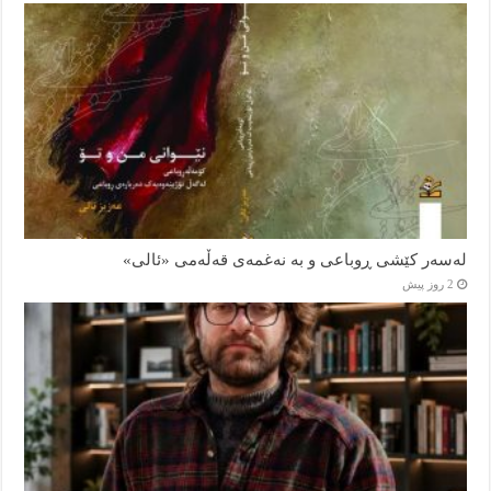
لەسەر کێشی ڕوباعی و به نەغمەی قەڵەمی «ئالی»
2 روز پیش