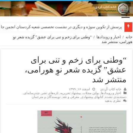
لەسەر کێشی ڕوباعی و به نەغمەی قەڵەمی «ئالی»
پرسش از تکوین سوژه و دیگری در نشست تخصصی شعبه کردستان انجمن جام
خانه
/
اخبار و رویدادها
/
“وطنی برای زخم و تنی برای عشق” گزیده شعر نوِ
هورامی، منتشر شد
“وطنی برای زخم و تنی برای
عشق” گزیده شعر نوِ هورامی،
منتشر شد
خانه کتاب کُردی
اسفند ۱۶, ۱۳۹۹
اخبار و رویدادها
,
بولتن مجلات
,
پیشنهاد تحریریه
,
تازەهای نشر
,
چندرسانه‌ای
,
دسته‌بندی نشده
,
کتابهای پیشنهادی
,
معرفی و نقد
,
نویسندگان و مترجمان
نظری بدهید