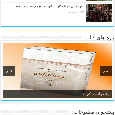
بورجە بێ دەلاقەکان نازانن دەرەوە چەند شەممەیە!
2 روز پیش
تازه های کتاب
بعدی
قبلی
زبان و ادبیات کردی
پیشخوان مطبوعات: