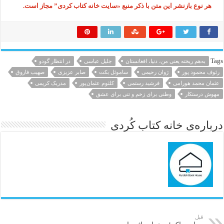
هر نوع بازنشر این متن با ذکر منبع «سایت خانه کتاب کردی” مجاز است.
Tags
بە‌هم ریخته یعنی من، دنیا، افغانستان
جلیل عباسی
در انتظار گودو
رئوف محمود پور
ژوان رحیمی
ساموئل بکت
صابر عزیزی
صهیب فاروق
عثمان محمد هورامی
فرشید رستمی
کلثوم عثمان‌پور
مدریک کریمی
مهوش درستکار
وطنی برای زخم و تنی برای عشق
درباره‌ی خانه کتاب کُردی
قبل