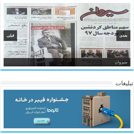
بعدی
قبلی
سیروان
تبلیغات
ئاژانسی هەواڵی مێهر