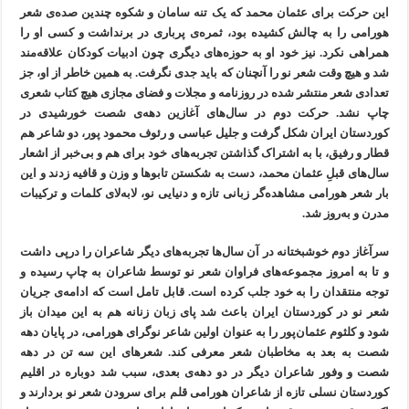
این حرکت برای عثمان محمد که یک تنه سامان و شکوه چندین صده‌ی شعر
هورامی را به چالش کشیده بود، ثمر‌ه‌ی پرباری در برنداشت و کسی او را
همراهی نکرد. نیز خود او به حوزه‌های دیگری چون ادبیات کودکان علاقه‌مند
شد و هیچ وقت شعر نو را آنچنان که باید جدی نگرفت. به همین خاطر از او، جز
تعدادی شعر منتشر شده در روزنامه و مجلات و فضای مجازی هیچ کتاب شعری
چاپ نشد. حرکت دوم در سال‌های آغازین دهه‌ی شصت خورشیدی در
کوردستان ایران شکل گرفت و جلیل عباسی و رئوف محمود پور، دو شاعر هم
قطار و رفیق، با به اشتراک گذاشتن تجربه‌های خود برای هم و بی‌خبر از اشعار
سال‌های قبلِ عثمان محمد، دست به شکستن تابوها و وزن و قافیه زدند و این
بار شعر هورامی مشاهده‌گر زبانی تازه و دنیایی نو، لابه‌لای کلمات و ترکیبات
مدرن و به‌روز شد.
سرآغاز دوم خوشبختانه در آن سال‌ها تجربه‌های دیگر شاعران را درپی داشت
و تا به امروز مجموعه‌های فراوان شعر نو توسط شاعران به چاپ رسیده و
توجه منتقدان را به خود جلب کرده است. قابل تامل است که ادامه‌ی جریان
شعر نو در کوردستان ایران باعث شد پای زبان زنانه هم به این میدان باز
شود و کلثوم عثمان‌پور را به عنوان اولین شاعر نوگرای هورامی، در پایان دهه
شصت به بعد به مخاطبان شعر معرفی کند. شعرهای این سه تن در دهه
شصت و وفور شاعران دیگر در دو دهه‌ی بعدی، سبب شد دوباره در اقلیم
کوردستان نسلی تازه از شاعران هورامی قلم برای سرودن شعر نو بردارند و