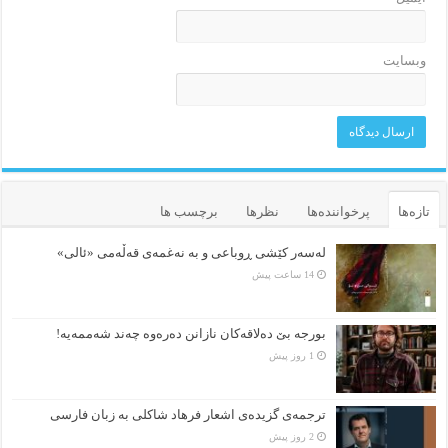
وبسایت
تازه‌ها
پرخواننده‌ها
نظرها
برچسب ها
لەسەر کێشی ڕوباعی و به نەغمەی قەڵەمی «ئالی»
14 ساعت پیش
بورجە بێ دەلاقەکان نازانن دەرەوە چەند شەممەیە!
1 روز پیش
ترجمه‌ی گزیده‌‌ی اشعار فرهاد شاکلی به زبان فارسی
2 روز پیش