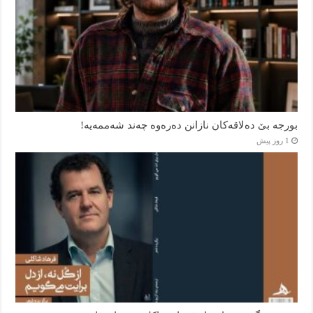
بورجە بێ دەلاقەکان نازانن دەرەوە چەند شەممەیە!
1 روز پیش