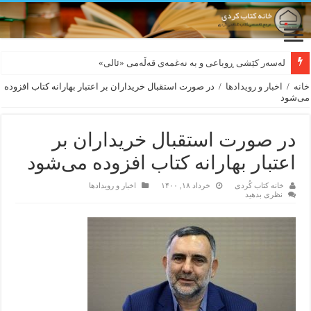
لەسەر کێشی ڕوباعی و به نەغمەی قەڵەمی «ئالی»
بورجە بێ دەلاقەکان نازانن دەرەوە چەند شەممەیە!
خانه
/
اخبار و رویدادها
/
در صورت استقبال خریداران بر اعتبار بهارانه کتاب افزوده
می‌شود
در صورت استقبال خریداران بر
اعتبار بهارانه کتاب افزوده می‌شود
خانه کتاب کُردی
خرداد ۱۸, ۱۴۰۰
اخبار و رویدادها
نظری بدهید