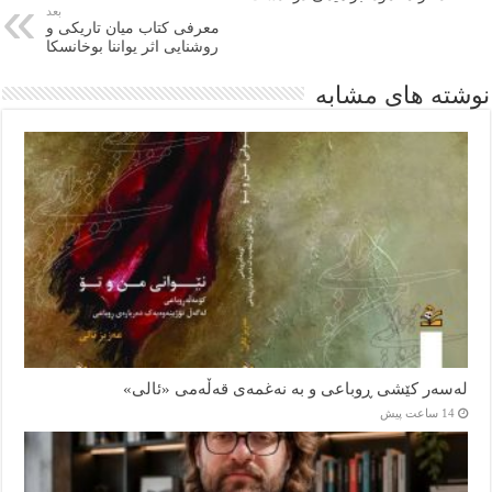
بعد
معرفی کتاب میان تاریکی و
روشنایی اثر یواننا بوخانسکا
نوشته های مشابه
لەسەر کێشی ڕوباعی و به نەغمەی قەڵەمی «ئالی»
14 ساعت پیش