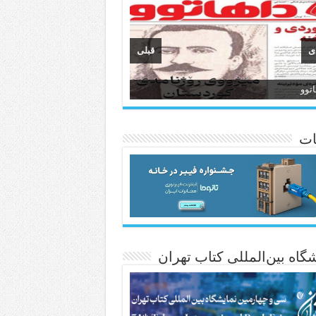
ی
قبلی
وان
انسی هەواڵی مێهر
ات
گاه بین‌المللی کتاب تهران