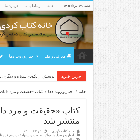
خانه
ارتباط با ما
درباره ما
شنبه , ۱۷ مرداد ۱۴۰۵
معرفی و نقد
اخبار و رویدادها
لەسەر کێشی ڕوباعی و به نەغمە
پرسش از تکوین سوژه و دیگری 
آخرین خبرها
خانه
/
اخبار و رویدادها
/
کتاب «حقیقت و مرد دانا»،
کتاب «حقیقت و مرد دانا
منتشر شد
خانه کتاب کُردی
تیر ۲۳, ۱۴۰۰
اخبار و رویدادها
,
بولتن مجلات
,
پیشنهاد تحریریه
,
تازەه
نظری بدهید