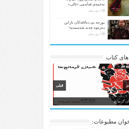
نەغمەی قەڵەمی «ئالی»
2 روز پیش
بورجە بێ دەلاقەکان نازانن
دەرەوە چەند شەممەیە!
3 روز پیش
 های کتاب
ی
قبلی
ن و ادبیات کردی
وان مطبوعات: