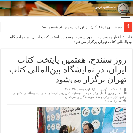
بورجە بێ دەلاقەکان نازانن دەرەوە چەند شەممەیە!
ترجمه‌ی گزیده‌‌ی اشعار فرهاد شاکلی به زبان فارسی
خانه
/
اخبار و رویدادها
/
روز سنندج، هفتمین پایتخت کتاب ایران، در نمایشگاه
بین‌المللی کتاب تهران برگزار می‌شود
روز سنندج، هفتمین پایتخت کتاب
ایران، در نمایشگاه بین‌المللی کتاب
تهران برگزار می‌شود
خانه کتاب کُردی
اردیبهشت ۲۵, ۱۴۰۱
اخبار و رویدادها
,
بولتن مجلات
,
پیشنهاد تحریریه
,
تازەهای نشر
,
چندرسانه‌ای
,
کتابهای
پیشنهادی
,
معرفی و نقد
,
نویسندگان و مترجمان
نظری بدهید