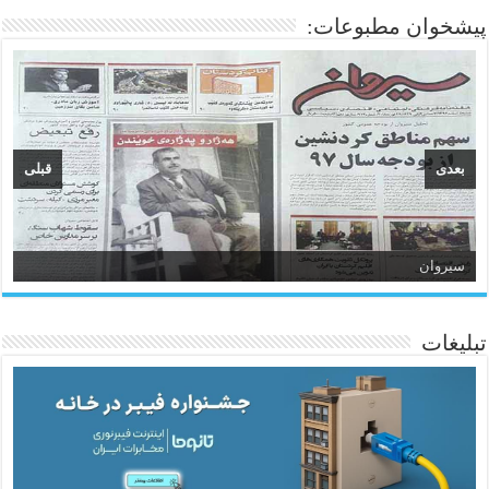
پیشخوان مطبوعات:
بعدی
قبلی
سیروان
تبلیغات
ئاژانسی هەواڵی مێهر