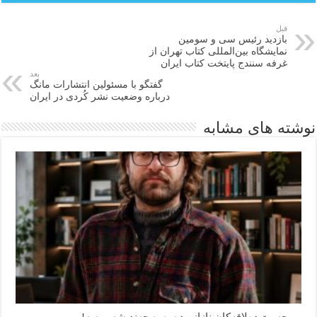
قبل
بازدید رئیس سی و سومین
نمایشگاه بین‌المللی کتاب تهران از
غرفە سنندج پایتخت کتاب ایران
بعد
گفتگو با مسئولین انتشارات مانگ
درباره وضعیت نشر کُردی در ایران
نوشته های مشابه
بورجە بێ دەلاقەکان نازانن دەرەوە چەند شەممەیە!