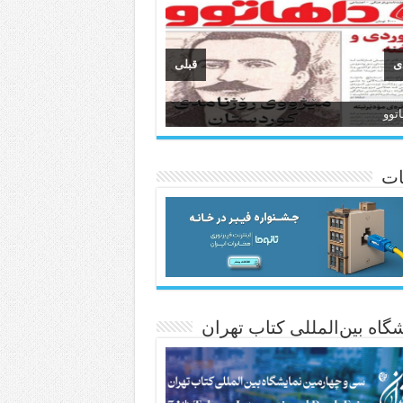
ی
قبلی
وان
انسی هەواڵی مێهر
ات
گاه بین‌المللی کتاب تهران