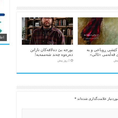
اعل
کێشی ڕوباعی و به
بورجە بێ دەلاقەکان نازانن
 قەڵەمی «ئالی»
دەرەوە چەند شەممەیە!
2 روز پیش
ردنیاز علامت‌گذاری شده‌اند
*