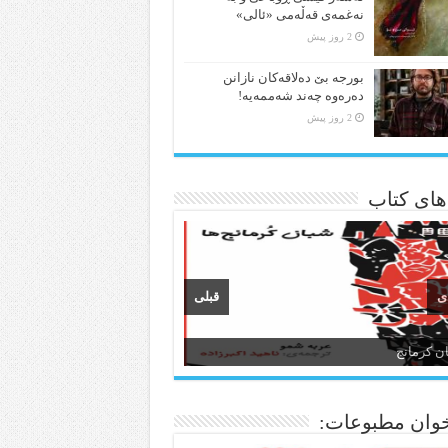
نەغمەی قەڵەمی «ئالی»
2 روز پیش
بورجە بێ دەلاقەکان نازانن
دەرەوە چەند شەممەیە!
2 روز پیش
 های کتاب
ی
قبلی
ن و ادبیات کردی
وان مطبوعات: