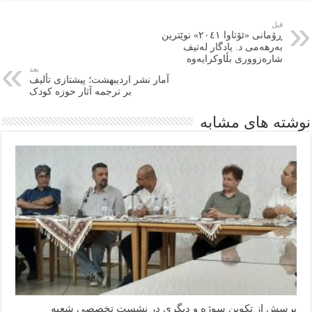
قبل
ڕۆمانی «ئۆتاوا ٢٠٤١» نوێترین
بەرهەمی د. یادگار لەتیف
شارەزووری بڵاوکرایەوە
بعد
آمار نشر اردیبهشت‌؛ پیشتازی تألیف
بر ترجمه آثار حوزه کودک
نوشته های مشابه
پرسش از تکوین سوژه و دیگری در نشست تخصصی شعبه