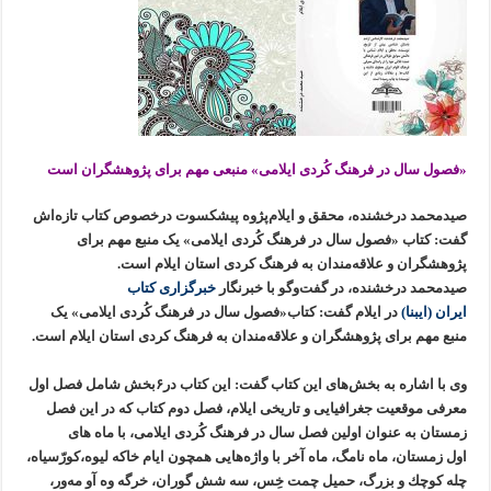
«فصول سال در فرهنگ كُردی ايلامی» منبعی مهم برای پژوهشگران است
صیدمحمد درخشنده، محقق و ایلام‌پژوه پیشکسوت درخصوص کتاب تازه‌اش
گفت: کتاب «فصول سال در فرهنگ كُردی ايلامی» یک منبع مهم برای
پژوهشگران و علاقه‌مندان به فرهنگ کردی استان ایلام است.
صیدمحمد درخشنده، در گفت‌وگو با خبرنگار
خبرگزاری کتاب
ایران
(ایبنا)
در ایلام گفت: کتاب«فصول سال در فرهنگ كُردی ايلامی» یک
منبع مهم برای پژوهشگران و علاقه‌مندان به فرهنگ کردی استان ایلام است.
وی با اشاره به بخش‌های این کتاب گفت: اين كتاب در۶بخش شامل فصل اول
معرفی موقعيت جغرافيايی و تاريخی ايلام، فصل دوم كتاب كه در اين فصل
زمستان به عنوان اولين فصل سال در فرهنگ كُردی ايلامی، با ماه های
اول زمستان، ماه نامگ، ماه آخر با واژه‌هایی همچون ايام خاكه ليوه،كورّسياه،
چله كوچك و بزرگ، حميل چمت خِس، سه شش گوران، خرگه وه آو مه‌ور،