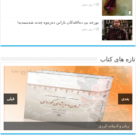
3 روز پیش
بورجە بێ دەلاقەکان نازانن دەرەوە چەند شەممەیە!
3 روز پیش
تازه های کتاب
بعدی
قبلی
زبان و ادبیات کردی