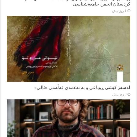
کردستان انجمن جامعه‌شناسی
1 روز پیش
لەسەر کێشی ڕوباعی و به نەغمەی قەڵەمی «ئالی»
3 روز پیش