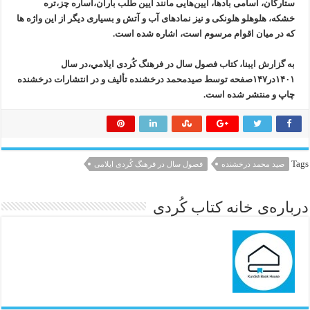
ستارگان، اسامی بادها، آيين‌هايی مانند آيين طلب باران،آساره چز،تره
خشكه، هلوهلو هلونكی و نيز نمادهای آب و آتش و بسياری ديگر از اين واژه ها
كه در میان اقوام مرسوم است، اشاره شده است.
به گزارش ایبنا، كتاب فصول سال در فرهنگ كُردی ايلامي،در سال
۱۴۰۱در۱۴۷صفحه توسط صيدمحمد درخشنده تأليف و در انتشارات درخشنده
چاپ و منتشر شده است.
Tags
صید محمد درخشنده
فصول سال در فرهنگ كُردی ايلامی
درباره‌ی خانه کتاب کُردی