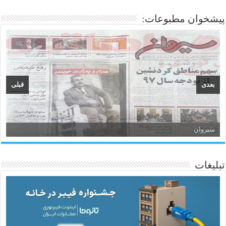
پیشخوان مطبوعات:
بعدی
قبلی
سیروان
تبلیغات
ئاژانسی هەواڵی مێهر