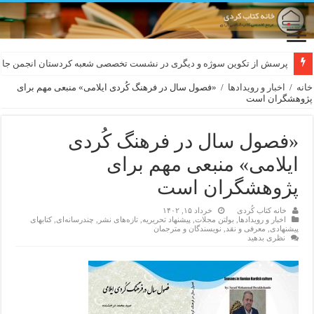
لەسەر کێشی ڕوباعی و به نەغمەی قەڵەمی «ئالی»
پرسش از تکوین سوژه و دیگری در نشست تخصصی شعبه کردستان انجمن جام
خانه
/
اخبار و رویدادها
/
«فصول سال در فرهنگ كُردی ايلامی» منبعی مهم برای
پژوهشگران است
«فصول سال در فرهنگ كُردی
ايلامی» منبعی مهم برای
پژوهشگران است
خانه کتاب کُردی
خرداد ۱۵, ۱۴۰۲
اخبار و رویدادها
,
بولتن مجلات
,
پیشنهاد تحریریه
,
تازەهای نشر
,
چندرسانه‌ای
,
کتابهای
پیشنهادی
,
معرفی و نقد
,
نویسندگان و مترجمان
نظری بدهید