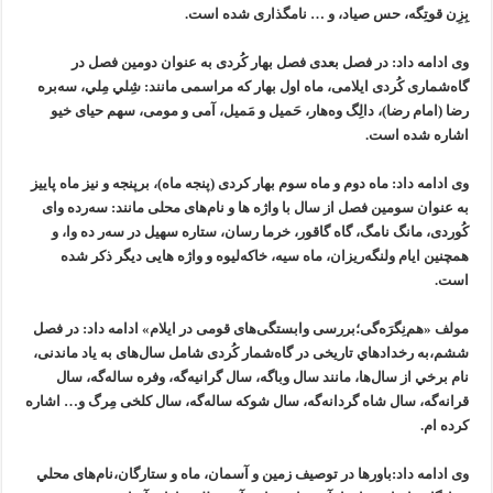
بِزِن قوتِگه، حس صياد، و … نامگذاری شده است.
وی ادامه داد: در فصل بعدی فصل بهار كُردی به عنوان دومين فصل در
گاه‌شماری كُردی ايلامی، ماه اول بهار كه مراسمی مانند: شِلي مِلي، سه‌بره
رضا (امام رضا)، دالِگ وه‌هار، حَميل و مَميل، آمی و مومی، سهم حيای خيو
اشاره شده است.
وی ادامه داد: ماه دوم و ماه سوم بهار كردی (پنجه ماه)، برپنجه و نيز ماه پاييز
به عنوان سومين فصل از سال با واژه ها و نام‌های محلی مانند: سه‌رده وای
كُوردی، مانگ نامگ، گاه گاقور، خرما رسان، ستاره سهيل در سه‌ر ده وا، و
همچنين ايام ولنگه‌ريزان، ماه سيه، خاكه‌ليوه و واژه هایی ديگر ذكر شده
است.
مولف «هم‌نِگرَه‌گی؛بررسی وابستگی‌های قومی در ايلام» ادامه داد: در فصل
ششم،به رخدادهاي تاريخی در گاه‌شمار كُردی شامل سال‌های به ياد ماندنی،
نام برخي از سال‌ها، مانند سال وباگه، سال گرانيه‌گه، وفره ساله‌گه، سال
قرانه‌گه، سال شاه‌ گردانه‌گه، سال شوكه ساله‌گه، سال كلخی مِرگ و… اشاره
کرده ام.
وی ادامه داد:باورها در توصيف زمين و آسمان، ماه و ستارگان،نام‌های محلي